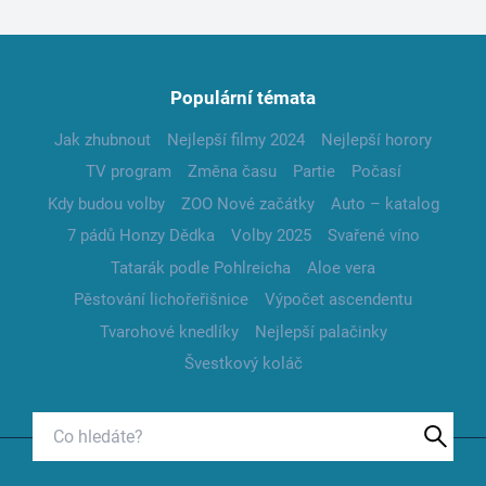
Populární témata
Jak zhubnout
Nejlepší filmy 2024
Nejlepší horory
TV program
Změna času
Partie
Počasí
Kdy budou volby
ZOO Nové začátky
Auto – katalog
7 pádů Honzy Dědka
Volby 2025
Svařené víno
Tatarák podle Pohlreicha
Aloe vera
Pěstování lichořeřišnice
Výpočet ascendentu
Tvarohové knedlíky
Nejlepší palačinky
Švestkový koláč