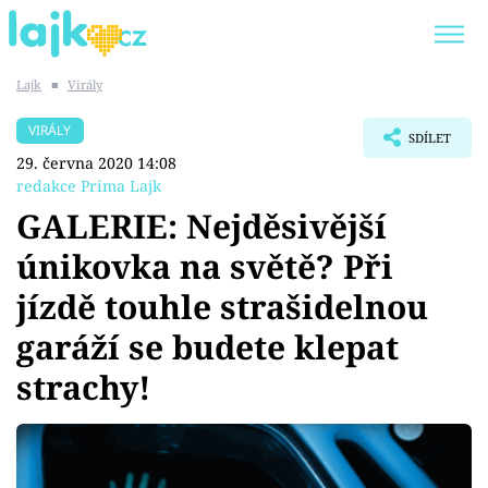
Lajk
■
Virály
Trendy:
KARLOS VÉMOLA
ONLYFANS
VIRÁLY
SDÍLET
SHOPAHOLICADEL
CLASH OF THE STARS
29. června 2020 14:08
redakce Prima Lajk
GALERIE: Nejděsivější
únikovka na světě? Při
Témata
jízdě touhle strašidelnou
Showbyznys
garáží se budete klepat
strachy!
Youtubeři
Virály