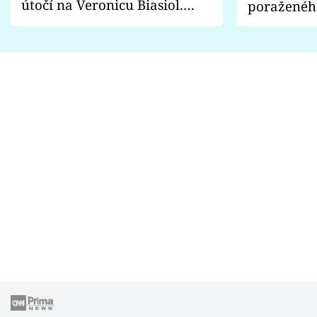
útočí na Veronicu Biasiol.
poraženéh
Proč je podle nich falešná a
fanoušci n
lže o své nevěře?