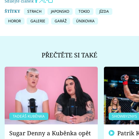
Sdílejte článek
ŠTÍTKY
STRACH
JAPONSKO
TOKIO
JÍZDA
HOROR
GALERIE
GARÁŽ
ÚNIKOVKA
PŘEČTĚTE SI TAKÉ
TADEÁŠ KUBĚNKA
SHOWBYZNYS
Sugar Denny a Kuběnka opět
Patrik Kincl se zastal