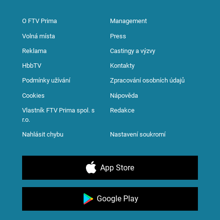
O FTV Prima
Management
Volná místa
Press
Reklama
Castingy a výzvy
HbbTV
Kontakty
Podmínky užívání
Zpracování osobních údajů
Cookies
Nápověda
Vlastník FTV Prima spol. s
Redakce
r.o.
Nahlásit chybu
Nastavení soukromí
App Store
Google Play