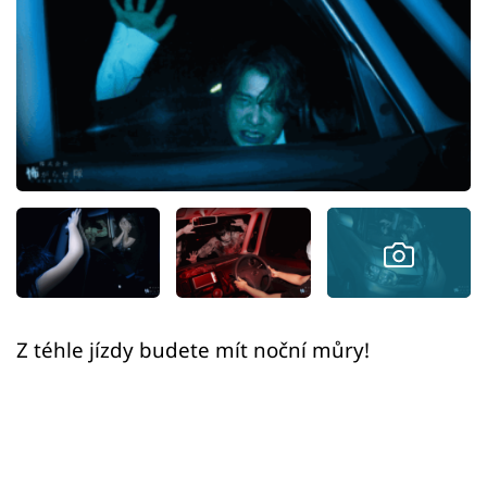
Sex a vztahy
Videa
Sledujte prima+
Přihlášení
Sledujte nás
Z téhle jízdy budete mít noční můry!