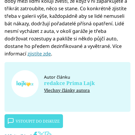
doby mezi lidmi kolují zvěsti, že když v ní zaparkujete a
třikrát zatroubíte, něco se stane. Co konkrétně zjistíte
třeba v galerii výše, každopádně aby se lidé nemuseli
bát nákazy, dodržují pořadatelé přísná opatření. Lidé
nesmí vycházet z auta, v okolí garáže je třeba
dodržovat rozestupy a pakliže si někdo půjčí auto,
dostane ho předem dezinfikované a vyvětrané. Více
informací
zjistíte zde
.
Autor článku
redakce Prima Lajk
Všechny články autora
VSTOUPIT DO DISKUZE