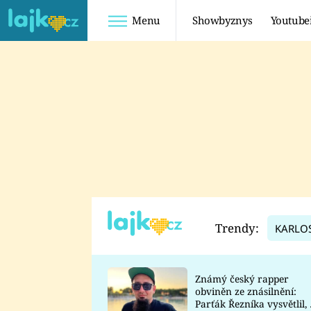
Menu
Showbyznys
Youtube
Youtuberky
Youtubeři
SHOPAHOLICADEL
FATTYPILLOW
ANNA ŠULC
FREESCOOT
SUGAR DENNY
ADAM KAJUMI
LADUŠKA
TADEÁŠ KUBĚNKA
DOMINIKA
DATEL
Trendy:
KARLO
MYSLIVCOVÁ
Známý český rapper
obviněn ze znásilnění:
Parťák Řezníka vysvětlil, 