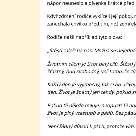
nápor neuneslo a dívenka krátce před
Když zdrcení rodiče vyklízeli její pokoj,
zanechala chvilku před tím, než zemřela.
Rodiče našli například tyto slova:
„Štěstí záleží na nás. Možná se nejedná
Životním cílem je život plný cílů. Štěstí 
šťastný, buď svobodný, věř tomu, že z
Každý den je výjimečný, tak si ho užívej
den. Život je špatný jen tehdy, pokud si 
Pokud tě někdo miluje, neopustí Tě ani 
život je plný vzestupů a pádů. Bez pád
Není žádný důvod k pláči, protože vím,