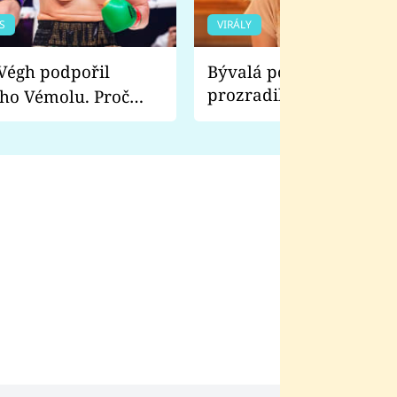
S
VIRÁLY
Bývalá pornoherečka
prozradila, co ji šokova
ho Vémolu. Proč
natáčení Euforie. Vážně
ji zápasit s ním než
bylo drsnější než hanba
 Kinclem?
filmy?