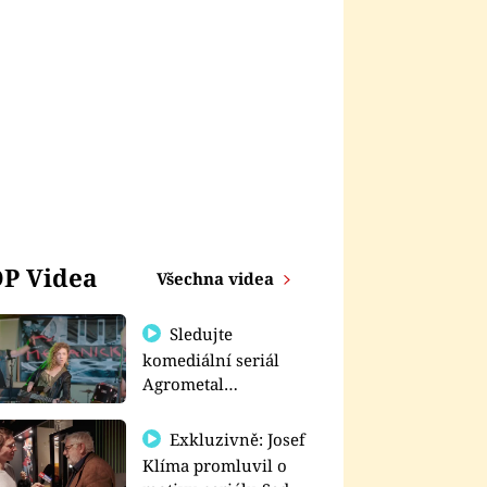
P Videa
Všechna videa
Sledujte
komediální seriál
Agrometal
exkluzivně na
prima+
Exkluzivně: Josef
Klíma promluvil o