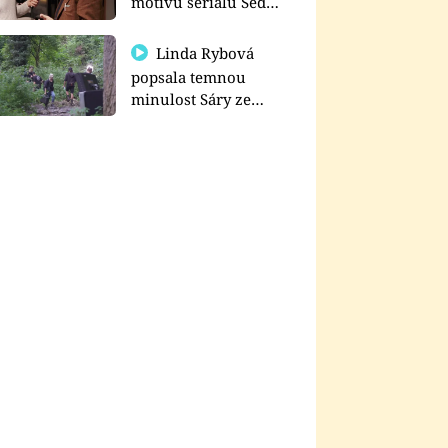
motivu seriálu Sedm
schodů k moci
Linda Rybová
popsala temnou
minulost Sáry ze
seriálu Zákony vlka