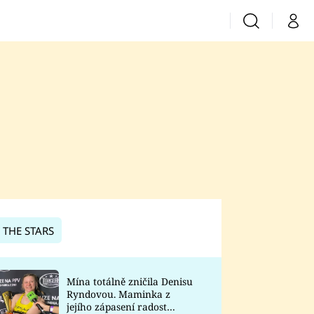
Vyhledávání
Můj 
Prima+
CNN Prima News
Prima Fresh
Prima Living
Prima Zoom
 THE STARS
Prima Lajk
Mína totálně zničila Denisu
Ryndovou. Maminka z
Sledujte nás
jejího zápasení radost