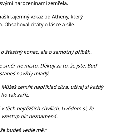
 svými narozeninami zemřela.
 našli tajemný vzkaz od Atheny, který
 Obsahoval citáty o lásce a síle.
 o šťastný konec, ale o samotný příběh.
je směr, ne místo. Děkuji za to, že jste. Buď
ůstaneš navždy mladý.
. Můžeš zemřít například zítra, užívej si každý
ho tak zaříz.
v těch nejtěžších chvílích. Uvědom si, že
u vzestup nic neznamená.
 že budeš vedle mě.“