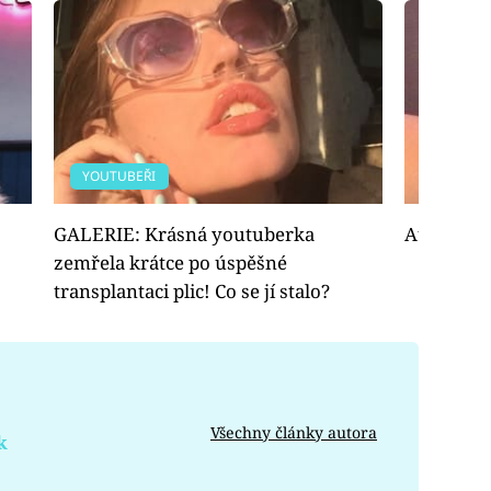
YOUTUBEŘI
FOTOGAL
GALERIE: Krásná youtuberka
Athena O
zemřela krátce po úspěšné
transplantaci plic! Co se jí stalo?
Všechny články autora
k