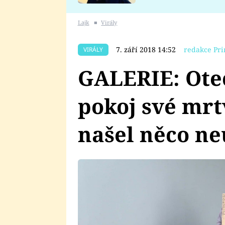
se v Plzni stalo
Lajk
■
Virály
7. září 2018 14:52
redakce Pri
VIRÁLY
GALERIE: Otec
pokoj své mrt
našel něco ne