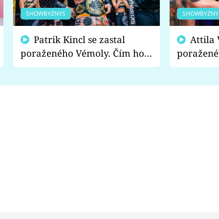
SHOWBYZNYS
SHOWBYZNY
Patrik Kincl se zastal
Attila Végh podpořil
poraženého Vémoly. Čím ho
poražené
fanoušci naštvali?
chce radě
s vítězem