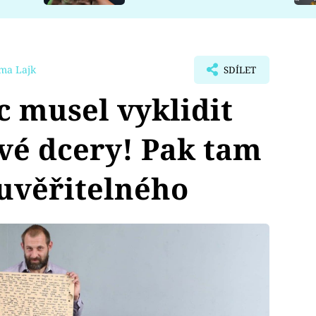
ma Lajk
SDÍLET
 musel vyklidit
vé dcery! Pak tam
uvěřitelného