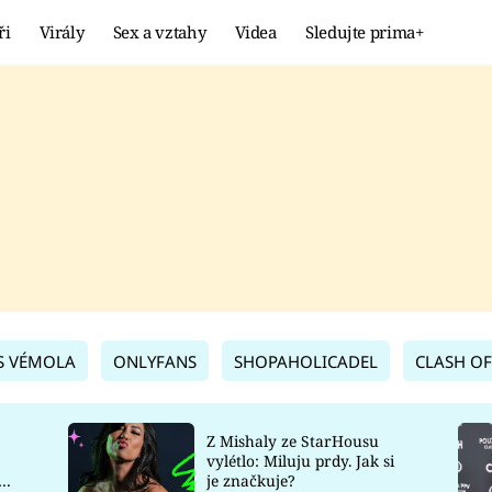
ři
Virály
Sex a vztahy
Videa
Sledujte prima+
Showbyznys
Extrém
VIRÁLY
KURIOZITY
VIDEA
KVÍZY
S VÉMOLA
ONLYFANS
SHOPAHOLICADEL
CLASH OF
Z Mishaly ze StarHousu
vylétlo: Miluju prdy. Jak si
co
je značkuje?