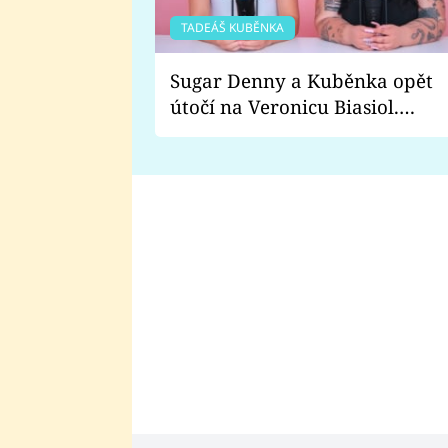
TADEÁŠ KUBĚNKA
Sugar Denny a Kuběnka opět
útočí na Veronicu Biasiol.
Proč je podle nich falešná a
lže o své nevěře?