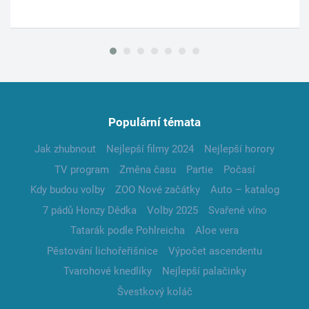
Populární témata
Jak zhubnout
Nejlepší filmy 2024
Nejlepší horory
TV program
Změna času
Partie
Počasí
Kdy budou volby
ZOO Nové začátky
Auto – katalog
7 pádů Honzy Dědka
Volby 2025
Svařené víno
Tatarák podle Pohlreicha
Aloe vera
Pěstování lichořeřišnice
Výpočet ascendentu
Tvarohové knedlíky
Nejlepší palačinky
Švestkový koláč