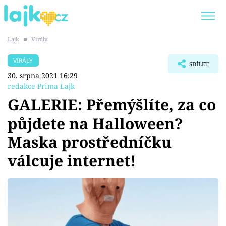
Lajk
■
Virály
Trendy:
KARLOS VÉMOLA
ONLYFANS
VIRÁLY
SDÍLET
SHOPAHOLICADEL
CLASH OF THE STARS
30. srpna 2021 16:29
redakce Prima Lajk
GALERIE: Přemýšlíte, za co
půjdete na Halloween?
Témata
Maska prostředníčku
Showbyznys
válcuje internet!
Youtubeři
Virály