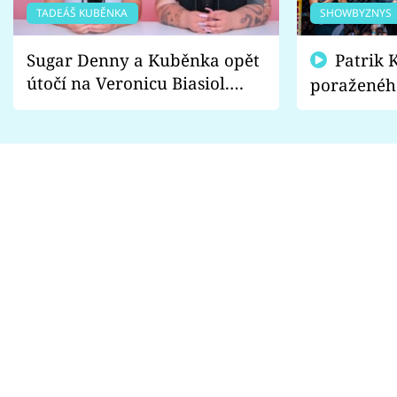
TADEÁŠ KUBĚNKA
SHOWBYZNYS
Sugar Denny a Kuběnka opět
Patrik Kincl se zastal
útočí na Veronicu Biasiol.
poraženéh
Proč je podle nich falešná a
fanoušci n
lže o své nevěře?