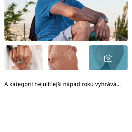
Sex a vztahy
Videa
Sledujte prima+
Přihlášení
Sledujte nás
A kategorii nejulítlejší nápad roku vyhrává…