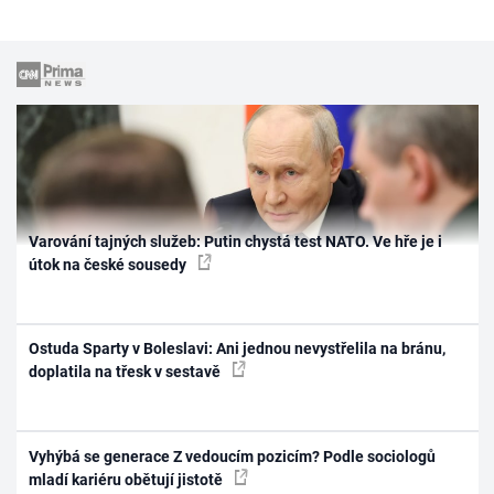
Varování tajných služeb: Putin chystá test NATO. Ve hře je i
útok na české sousedy
Ostuda Sparty v Boleslavi: Ani jednou nevystřelila na bránu,
doplatila na třesk v sestavě
Vyhýbá se generace Z vedoucím pozicím? Podle sociologů
mladí kariéru obětují jistotě