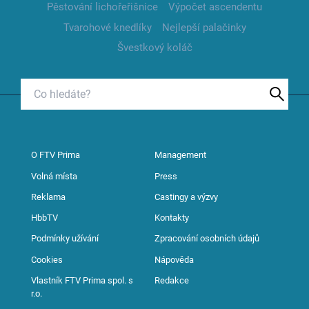
Pěstování lichořeřišnice
Výpočet ascendentu
Tvarohové knedlíky
Nejlepší palačinky
Švestkový koláč
O FTV Prima
Management
Volná místa
Press
Reklama
Castingy a výzvy
HbbTV
Kontakty
Podmínky užívání
Zpracování osobních údajů
Cookies
Nápověda
Vlastník FTV Prima spol. s
Redakce
r.o.