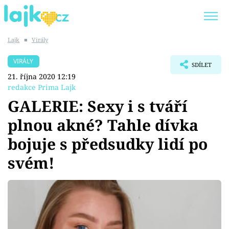
Lajk
■
Virály
Trendy:
KARLOS VÉMOLA
ONLYFANS
VIRÁLY
SDÍLET
SHOPAHOLICADEL
CLASH OF THE STARS
21. října 2020 12:19
redakce Prima Lajk
GALERIE: Sexy i s tváří
plnou akné? Tahle dívka
Témata
bojuje s předsudky lidí po
Showbyznys
svém!
Youtubeři
Virály