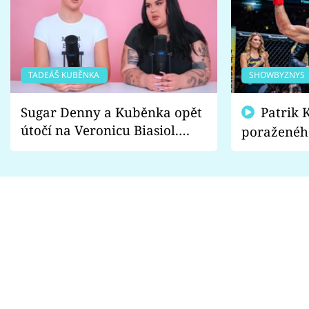
TADEÁŠ KUBĚNKA
SHOWBYZNYS
Sugar Denny a Kuběnka opět
Patrik Kincl se zastal
útočí na Veronicu Biasiol.
poraženéh
Proč je podle nich falešná a
fanoušci n
lže o své nevěře?