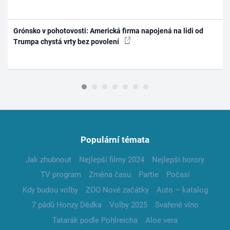
Grónsko v pohotovosti: Americká firma napojená na lidi od
Trumpa chystá vrty bez povolení
Populární témata
Jak zhubnout
Nejlepší filmy 2024
Nejlepší horory
TV program
Změna času
Partie
Počasí
Kdy budou volby
ZOO Nové začátky
Auto – katalog
7 pádů Honzy Dědka
Volby 2025
Svařené víno
Tatarák podle Pohlreicha
Aloe vera