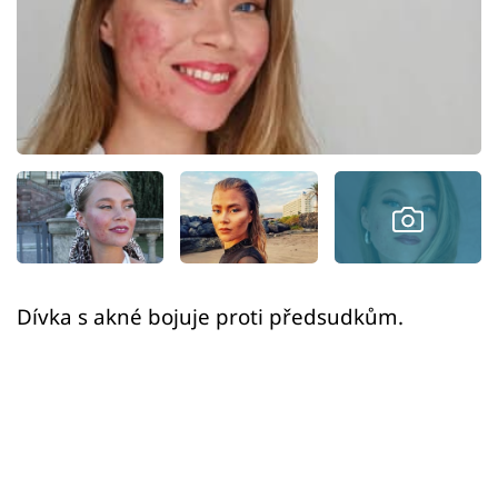
Sex a vztahy
Videa
Sledujte prima+
Přihlášení
Sledujte nás
Dívka s akné bojuje proti předsudkům.