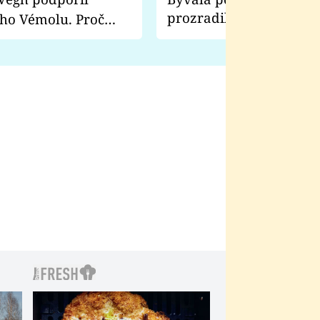
prozradila, co ji šokova
ho Vémolu. Proč
natáčení Euforie. Vážně
ji zápasit s ním než
bylo drsnější než hanba
 Kinclem?
filmy?