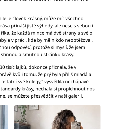
kmile je člověk krásný, může mít všechno –
krása přináší jisté výhody, ale nese s sebou i
íká, že každá mince má dvě strany a své o
byla v práci, kde by mě nikdo neobtěžoval.
čnou odpověď, protože si myslí, že jsem
a stinnou a smutnou stránku krásy.
0 tisíc lajků, dokonce přiznala, že v
rávě kvůli tomu, že prý byla příliš mladá a
a ostatní své kolegy,“ vysvětlila nechápavě.
standardy krásy, nechala si propíchnout nos
ne, se můžete přesvědčit v naší galerii.