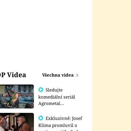
P Videa
Všechna videa
Sledujte
komediální seriál
Agrometal
exkluzivně na
prima+
Exkluzivně: Josef
Klíma promluvil o