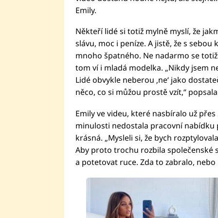
Emily.
Někteří lidé si totiž mylně myslí, že ja
slávu, moc i peníze. A jistě, že s sebou 
mnoho špatného. Ne nadarmo se totiž ř
tom ví i mladá modelka. „Nikdy jsem ne
Lidé obvykle neberou ‚ne‘ jako dostate
něco, co si můžou prostě vzít,“ popsal
Emily ve videu, které nasbíralo už přes 3
minulosti nedostala pracovní nabídku p
krásná. „Mysleli si, že bych rozptyloval
Aby proto trochu rozbila společenské 
a potetovat ruce. Zda to zabralo, nebo 