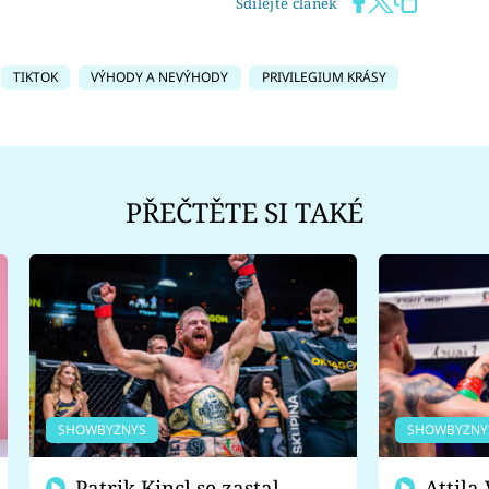
Sdílejte článek
TIKTOK
VÝHODY A NEVÝHODY
PRIVILEGIUM KRÁSY
PŘEČTĚTE SI TAKÉ
SHOWBYZNYS
SHOWBYZNY
Patrik Kincl se zastal
Attila Végh podpořil