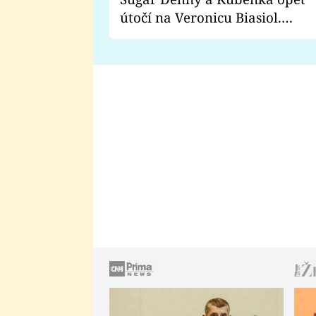
útočí na Veronicu Biasiol.
Proč je podle nich falešná a
lže o své nevěře?