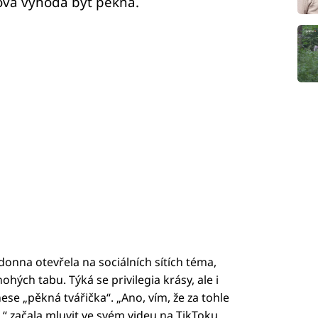
ková výhoda být pěkná.
onna otevřela na sociálních sítích téma,
hých tabu. Týká se privilegia krásy, ale i
e „pěkná tvářička“. „Ano, vím, že za tohle
“ začala mluvit ve svém videu na TikToku