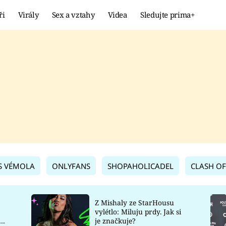
ři
Virály
Sex a vztahy
Videa
Sledujte prima+
Showbyznys
Extrém
VIRÁLY
KURIOZITY
VIDEA
KVÍZY
S VÉMOLA
ONLYFANS
SHOPAHOLICADEL
CLASH OF
Z Mishaly ze StarHousu
vylétlo: Miluju prdy. Jak si
co
je značkuje?