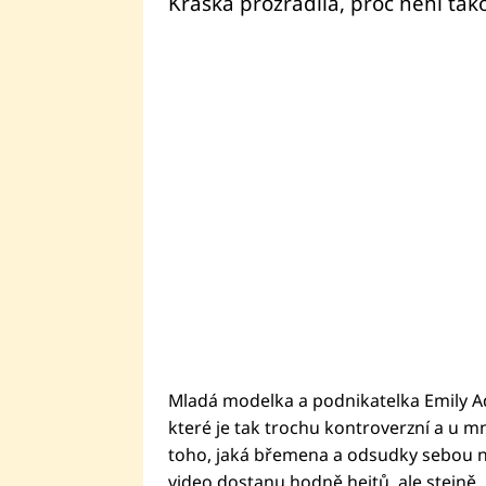
Kráska prozradila, proč není ta
Mladá modelka a podnikatelka Emily Ad
které je tak trochu kontroverzní a u mno
toho, jaká břemena a odsudky sebou nes
video dostanu hodně hejtů, ale stejně…