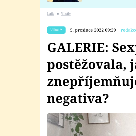
se v Plzni stalo
Lajk
■
Virály
5. prosince 2022 09:29
redakc
VIRÁLY
GALERIE: Sex
postěžovala, j
znepříjemňuje
negativa?