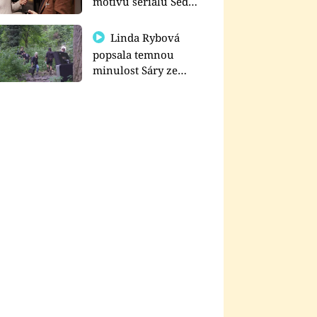
motivu seriálu Sedm
schodů k moci
Linda Rybová
popsala temnou
minulost Sáry ze
seriálu Zákony vlka