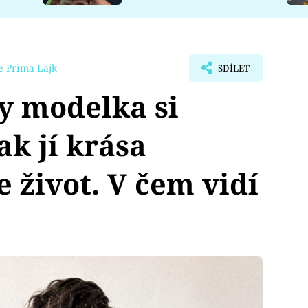
e Prima Lajk
SDÍLET
y modelka si
ak jí krása
 život. V čem vidí