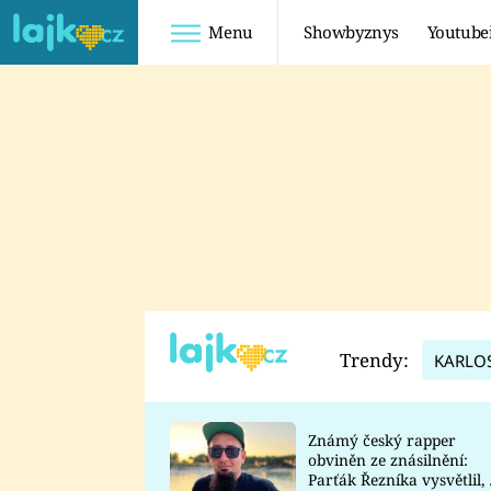
Menu
Showbyznys
Youtube
Youtuberky
Youtubeři
SHOPAHOLICADEL
FATTYPILLOW
ANNA ŠULC
FREESCOOT
SUGAR DENNY
ADAM KAJUMI
LADUŠKA
TADEÁŠ KUBĚNKA
DOMINIKA
DATEL
Trendy:
KARLO
MYSLIVCOVÁ
Známý český rapper
obviněn ze znásilnění:
Parťák Řezníka vysvětlil, 