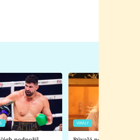
S
VIRÁLY
Bývalá pornoherečka