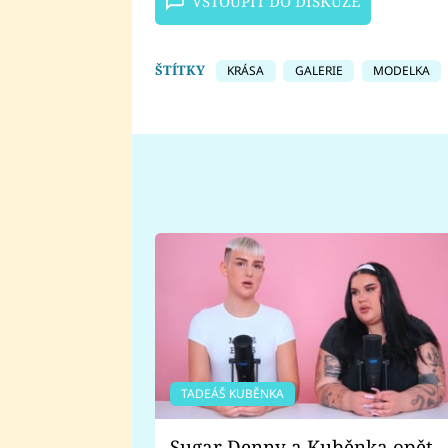
VSTOUPIT DO DISKUZE
ŠTÍTKY
KRÁSA
GALERIE
MODELKA
TADEÁŠ KUBĚNKA
Sugar Denny a Kuběnka opět