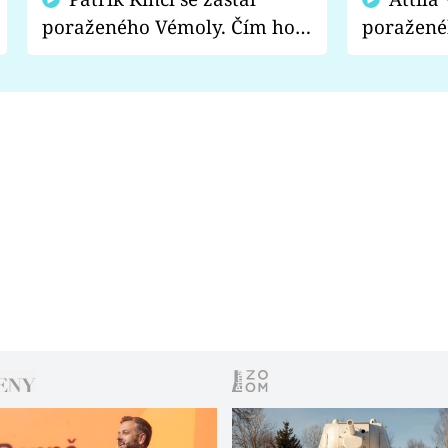
poraženého Vémoly. Čím ho
poražené
fanoušci naštvali?
chce radě
s vítězem