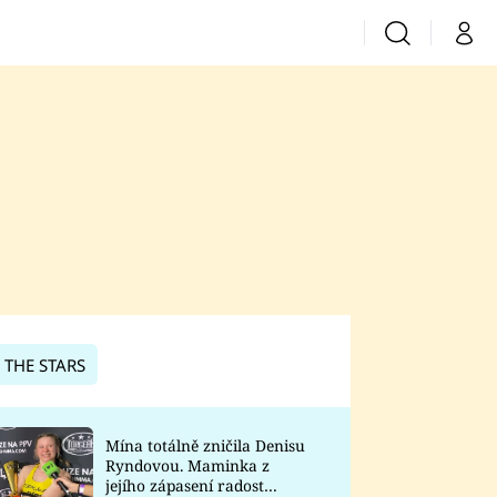
Vyhledávání
Můj 
Prima+
CNN Prima News
Prima Fresh
Prima Living
Prima Zoom
 THE STARS
Prima Lajk
Mína totálně zničila Denisu
Ryndovou. Maminka z
Sledujte nás
jejího zápasení radost