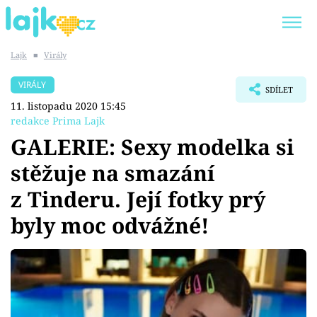
Lajk
■
Virály
Trendy:
KARLOS VÉMOLA
ONLYFANS
VIRÁLY
SDÍLET
SHOPAHOLICADEL
CLASH OF THE STARS
11. listopadu 2020 15:45
redakce Prima Lajk
GALERIE: Sexy modelka si
stěžuje na smazání
Témata
z Tinderu. Její fotky prý
Showbyznys
byly moc odvážné!
Youtubeři
Virály