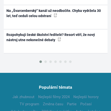
Na „Švarcenberský“ kanál už neodbočíte. Chyba vydržela 30
let, teď ceduli celou odstraní
Rozpohybují české školství ředitelé? Resort věří, že nový
nástroj utne nekonečné debaty
Populární témata
Jak zhubnout
Nejlepší filmy 2024
Nejlepší horory
TV program
Změna času
Partie
Počasí