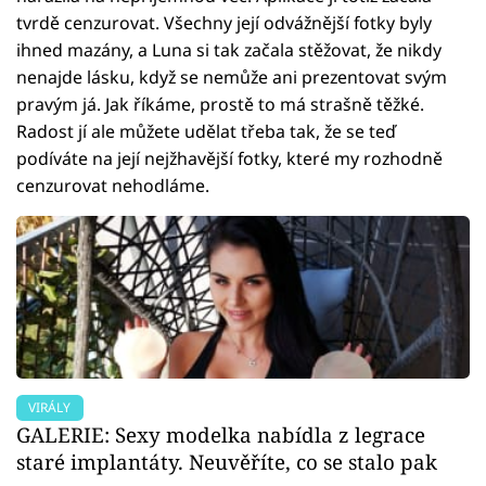
tvrdě cenzurovat. Všechny její odvážnější fotky byly
ihned mazány, a Luna si tak začala stěžovat, že nikdy
nenajde lásku, když se nemůže ani prezentovat svým
pravým já. Jak říkáme, prostě to má strašně těžké.
Radost jí ale můžete udělat třeba tak, že se teď
podíváte na její nejžhavější fotky, které my rozhodně
cenzurovat nehodláme.
VIRÁLY
GALERIE: Sexy modelka nabídla z legrace
staré implantáty. Neuvěříte, co se stalo pak