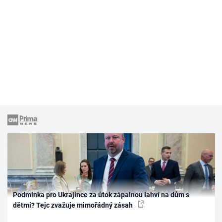
Podmínka pro Ukrajince za útok zápalnou lahví na dům s
dětmi? Tejc zvažuje mimořádný zásah