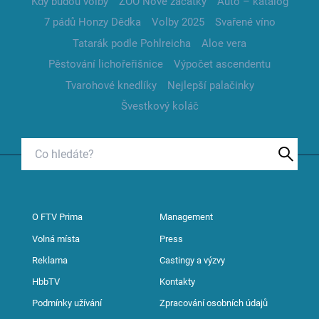
Kdy budou volby
ZOO Nové začátky
Auto – katalog
7 pádů Honzy Dědka
Volby 2025
Svařené víno
Tatarák podle Pohlreicha
Aloe vera
Pěstování lichořeřišnice
Výpočet ascendentu
Tvarohové knedlíky
Nejlepší palačinky
Švestkový koláč
O FTV Prima
Management
Volná místa
Press
Reklama
Castingy a výzvy
HbbTV
Kontakty
Podmínky užívání
Zpracování osobních údajů