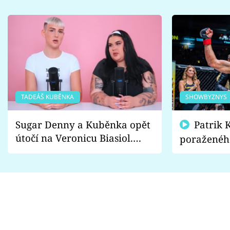
TADEÁŠ KUBĚNKA
SHOWBYZNYS
Sugar Denny a Kuběnka opět
Patrik Kincl se zastal
útočí na Veronicu Biasiol.
poraženéh
Proč je podle nich falešná a
fanoušci n
lže o své nevěře?