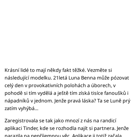
Krásní lidé to mají někdy fakt těžké. Vezměte si
následující modelku. 21letá Luna Benna může pózovat
celý den v provokativních polohách a úborech, v
pohodě si tím vydělá a ještě tím získá tisíce fanoušků i
nápadníků v jednom. Jenže pravá láska? Ta se Luně prý
zatím vyhýbá…
Zaregistrovala se tak jako mnozí z nás na randicí
aplikaci Tinder, kde se rozhodla najít si partnera. Jenže
narazila na nepříjemnou věc. Aplikace ji totiž začala