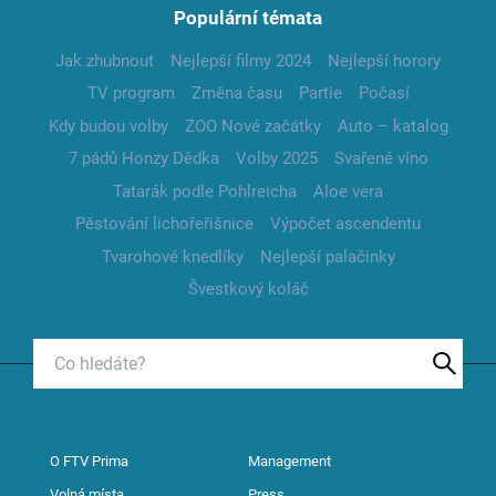
Populární témata
Jak zhubnout
Nejlepší filmy 2024
Nejlepší horory
TV program
Změna času
Partie
Počasí
Kdy budou volby
ZOO Nové začátky
Auto – katalog
7 pádů Honzy Dědka
Volby 2025
Svařené víno
Tatarák podle Pohlreicha
Aloe vera
Pěstování lichořeřišnice
Výpočet ascendentu
Tvarohové knedlíky
Nejlepší palačinky
Švestkový koláč
O FTV Prima
Management
Volná místa
Press