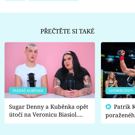
PŘEČTĚTE SI TAKÉ
TADEÁŠ KUBĚNKA
SHOWBYZNYS
Sugar Denny a Kuběnka opět
Patrik Kincl se zastal
útočí na Veronicu Biasiol.
poraženéh
Proč je podle nich falešná a
fanoušci n
lže o své nevěře?