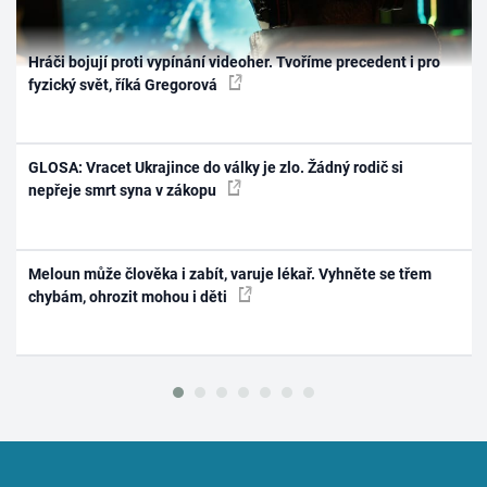
Hráči bojují proti vypínání videoher. Tvoříme precedent i pro
fyzický svět, říká Gregorová
GLOSA: Vracet Ukrajince do války je zlo. Žádný rodič si
nepřeje smrt syna v zákopu
Meloun může člověka i zabít, varuje lékař. Vyhněte se třem
chybám, ohrozit mohou i děti