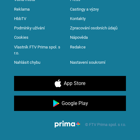
Reklama
Castingy a výzvy
HbbTV
Kontakty
Podmínky užívání
Zpracování osobních údajů
Cookies
Nápověda
Vlastník FTV Prima spol. s
Redakce
r.o.
Nahlásit chybu
Nastavení soukromí
App Store
Google Play
© FTV Prima spol. s r.o.