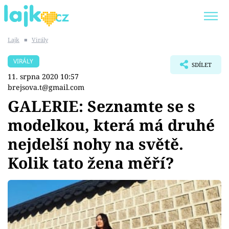
Lajk
■
Virály
Trendy:
KARLOS VÉMOLA
ONLYFANS
VIRÁLY
SDÍLET
SHOPAHOLICADEL
CLASH OF THE STARS
11. srpna 2020 10:57
brejsova.t@gmail.com
GALERIE: Seznamte se s
modelkou, která má druhé
Témata
nejdelší nohy na světě.
Showbyznys
Kolik tato žena měří?
Youtubeři
Virály