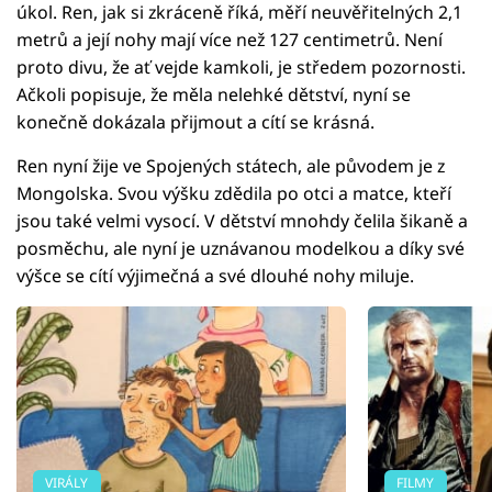
úkol. Ren, jak si zkráceně říká, měří neuvěřitelných 2,1
metrů a její nohy mají více než 127 centimetrů. Není
proto divu, že ať vejde kamkoli, je středem pozornosti.
Ačkoli popisuje, že měla nelehké dětství, nyní se
konečně dokázala přijmout a cítí se krásná.
Ren nyní žije ve Spojených státech, ale původem je z
Mongolska. Svou výšku zdědila po otci a matce, kteří
jsou také velmi vysocí. V dětství mnohdy čelila šikaně a
posměchu, ale nyní je uznávanou modelkou a díky své
výšce se cítí výjimečná a své dlouhé nohy miluje.
VIRÁLY
FILMY