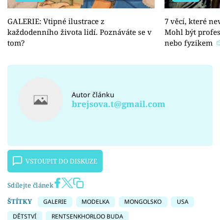
GALERIE: Vtipné ilustrace z
7 věcí, které n
každodenního života lidí. Poznáváte se v
Mohl být profe
tom?
nebo fyzikem
Autor článku
brejsova.t@gmail.com
VSTOUPIT DO DISKUZE
Sdílejte článek
ŠTÍTKY
GALERIE
MODELKA
MONGOLSKO
USA
DĚTSTVÍ
RENTSENKHORLOO BUDA