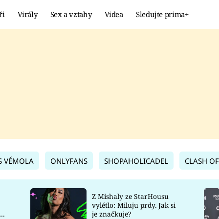
ři
Virály
Sex a vztahy
Videa
Sledujte prima+
Showbyznys
Extrém
VIRÁLY
KURIOZITY
VIDEA
KVÍZY
S VÉMOLA
ONLYFANS
SHOPAHOLICADEL
CLASH OF
Z Mishaly ze StarHousu
vylétlo: Miluju prdy. Jak si
co
je značkuje?