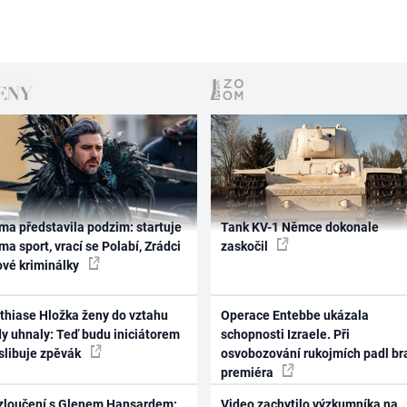
ma představila podzim: startuje
Tank KV-1 Němce dokonale
ma sport, vrací se Polabí, Zrádci
zaskočil
ové kriminálky
thiase Hložka ženy do vztahu
Operace Entebbe ukázala
dy uhnaly: Teď budu iniciátorem
schopnosti Izraele. Při
 slibuje zpěvák
osvobozování rukojmích padl br
premiéra
zloučení s Glenem Hansardem:
Video zachytilo výzkumníka na