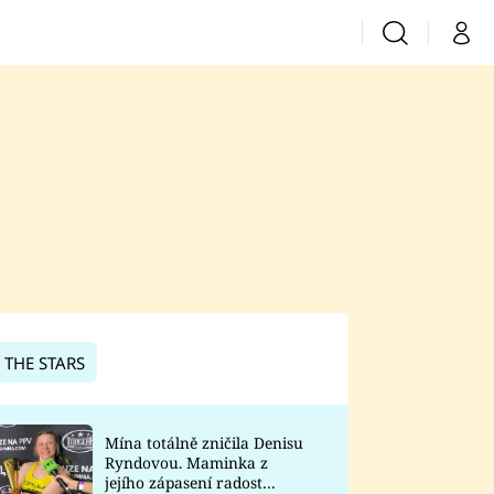
Vyhledávání
Můj 
Prima+
CNN Prima News
Prima Fresh
Prima Living
Prima Zoom
 THE STARS
Prima Lajk
Mína totálně zničila Denisu
Ryndovou. Maminka z
Sledujte nás
jejího zápasení radost