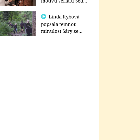
motivu seriálu Sedm
schodů k moci
Linda Rybová
popsala temnou
minulost Sáry ze
seriálu Zákony vlka