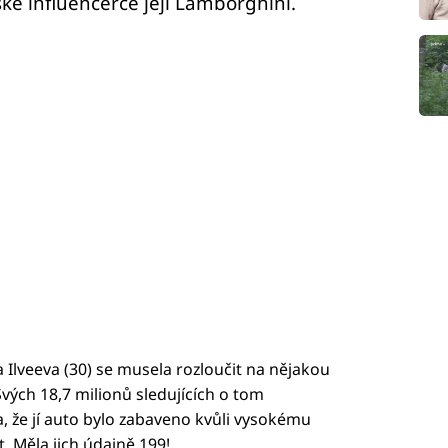
ské influencerce její Lamborghini.
 Ilveeva (30) se musela rozloučit na nějakou
ých 18,7 milionů sledujících o tom
, že jí auto bylo zabaveno kvůli vysokému
 Měla jich údajně 199!