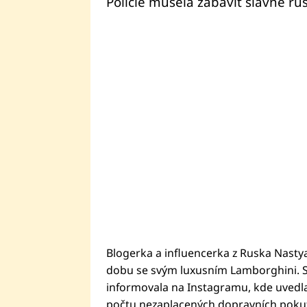
Policie musela zabavit slavné ru
Blogerka a influencerka z Ruska Nastya
dobu se svým luxusním Lamborghini. Sv
informovala na Instagramu, kde uvedla
počtu nezaplacených dopravních pokut.