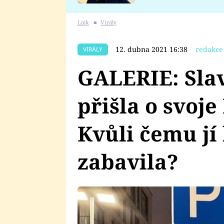
se v Plzni stalo
Lajk
■
Virály
12. dubna 2021 16:38
redakce
VIRÁLY
GALERIE: Sla
přišla o svoj
Kvůli čemu jí 
zabavila?