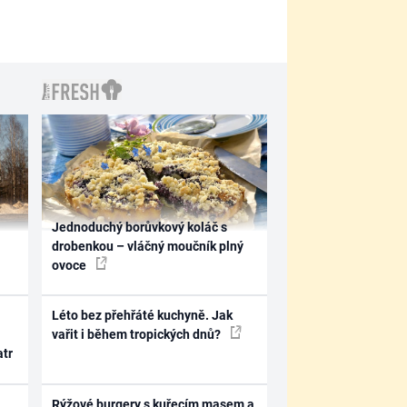
Jednoduchý borůvkový koláč s
drobenkou – vláčný moučník plný
ovoce
Léto bez přehřáté kuchyně. Jak
vařit i během tropických dnů?
atr
Rýžové burgery s kuřecím masem a