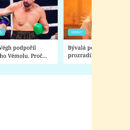
S
VIRÁLY
Bývalá pornoherečka
prozradila, co ji šokova
ho Vémolu. Proč
natáčení Euforie. Vážně
ji zápasit s ním než
bylo drsnější než hanba
 Kinclem?
filmy?