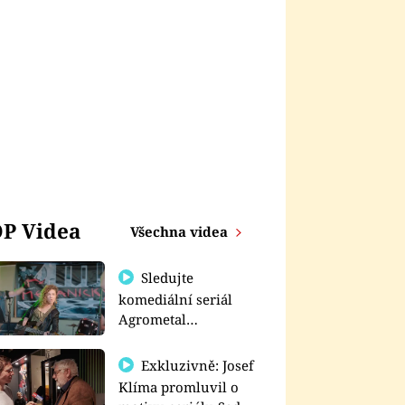
P Videa
Všechna videa
Sledujte
komediální seriál
Agrometal
exkluzivně na
prima+
Exkluzivně: Josef
Klíma promluvil o