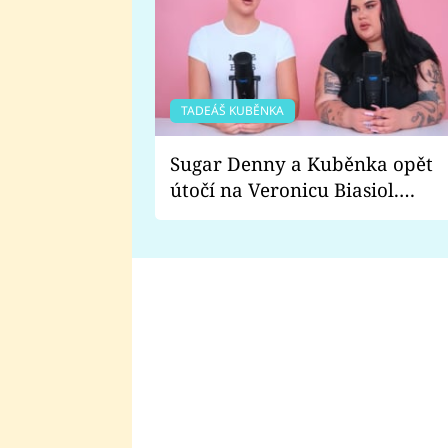
TADEÁŠ KUBĚNKA
Sugar Denny a Kuběnka opět
útočí na Veronicu Biasiol.
Proč je podle nich falešná a
lže o své nevěře?