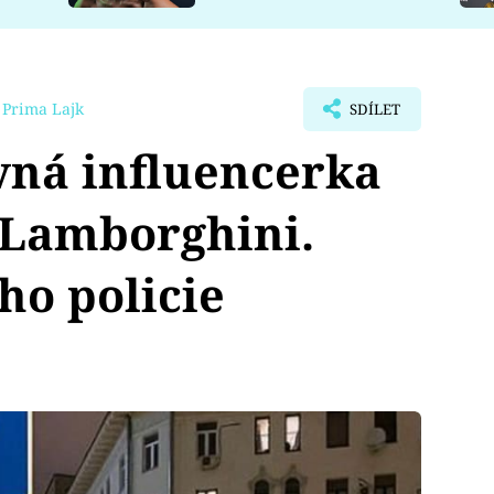
 Prima Lajk
SDÍLET
vná influencerka
e Lamborghini.
ho policie