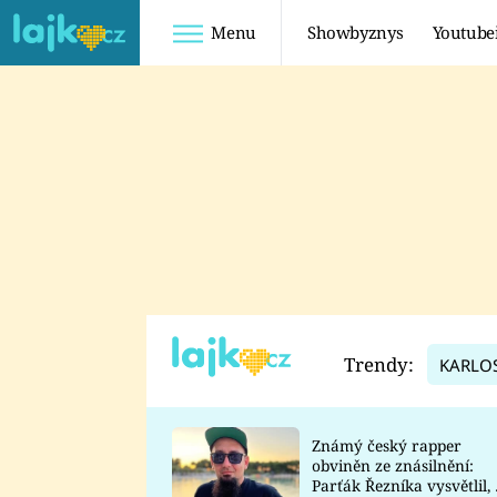
Menu
Showbyznys
Youtube
Youtuberky
Youtubeři
SHOPAHOLICADEL
FATTYPILLOW
ANNA ŠULC
FREESCOOT
SUGAR DENNY
ADAM KAJUMI
LADUŠKA
TADEÁŠ KUBĚNKA
DOMINIKA
DATEL
Trendy:
KARLO
MYSLIVCOVÁ
Známý český rapper
obviněn ze znásilnění:
Parťák Řezníka vysvětlil, 