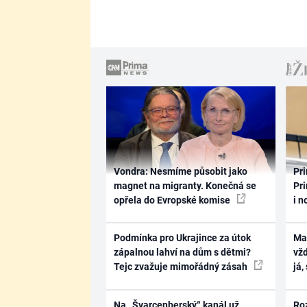
Vondra: Nesmíme působit jako
Pri
magnet na migranty. Konečná se
Pri
opřela do Evropské komise
i n
Podmínka pro Ukrajince za útok
Ma
zápalnou lahví na dům s dětmi?
vž
Tejc zvažuje mimořádný zásah
já,
Na „Švarcenberský“ kanál už
Ro