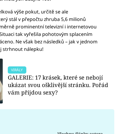
elková výše pokut, určitě se ale
erý stál v přepočtu zhruba 5,6 milionů
ěrně prominentní televizní i internetovou
Situaci tak vyřešila pohotovým splacením
ráceno. Ne však bez následků – jak v jednom
j strhnout nálepku!
VIRÁLY
GALERIE: 17 krásek, které se nebojí
ukázat svou ošklivější stránku. Pořád
vám přijdou sexy?
Všechny články autora