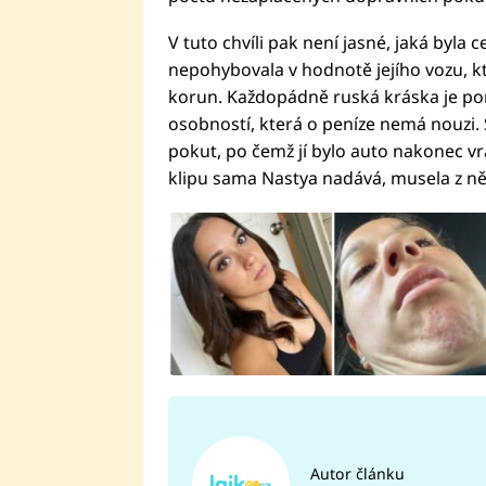
V tuto chvíli pak není jasné, jaká byla c
nepohybovala v hodnotě jejího vozu, kt
korun. Každopádně ruská kráska je pom
osobností, která o peníze nemá nouzi. 
pokut, po čemž jí bylo auto nakonec v
klipu sama Nastya nadává, musela z ně
Autor článku