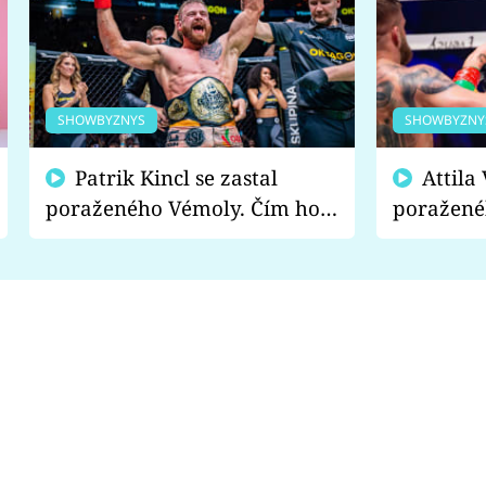
SHOWBYZNYS
SHOWBYZNY
Patrik Kincl se zastal
Attila Végh podpořil
poraženého Vémoly. Čím ho
poražené
fanoušci naštvali?
chce radě
s vítězem