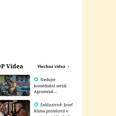
P Videa
Všechna videa
Sledujte
komediální seriál
Agrometal
exkluzivně na
prima+
Exkluzivně: Josef
Klíma promluvil o