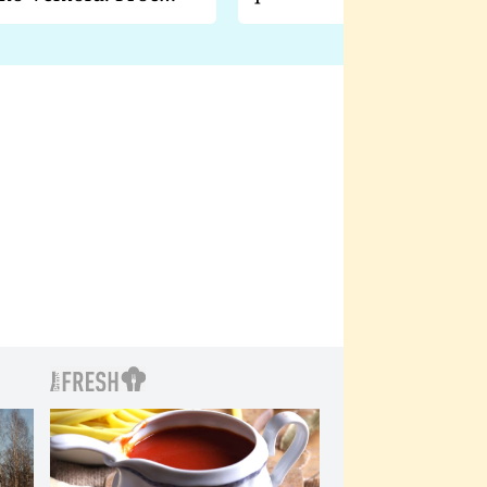
natáčení Euforie. Vážně
ji zápasit s ním než
bylo drsnější než hanba
 Kinclem?
filmy?