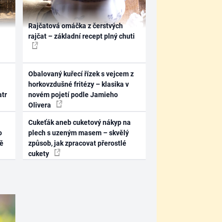
Rajčatová omáčka z čerstvých
rajčat – základní recept plný chuti
Obalovaný kuřecí řízek s vejcem z
horkovzdušné fritézy – klasika v
atr
novém pojetí podle Jamieho
Olivera
Cukeťák aneb cuketový nákyp na
o
plech s uzeným masem – skvělý
ně
způsob, jak zpracovat přerostlé
cukety