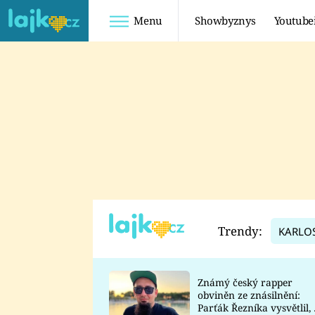
Menu
Showbyznys
Youtube
Youtuberky
Youtubeři
SHOPAHOLICADEL
FATTYPILLOW
ANNA ŠULC
FREESCOOT
SUGAR DENNY
ADAM KAJUMI
LADUŠKA
TADEÁŠ KUBĚNKA
DOMINIKA
DATEL
Trendy:
KARLO
MYSLIVCOVÁ
Známý český rapper
obviněn ze znásilnění:
Parťák Řezníka vysvětlil, 