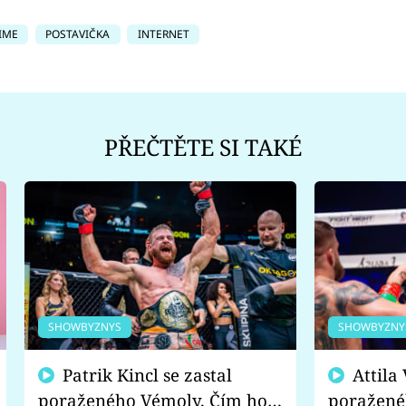
IME
POSTAVIČKA
INTERNET
PŘEČTĚTE SI TAKÉ
SHOWBYZNYS
SHOWBYZNY
Patrik Kincl se zastal
Attila Végh podpořil
poraženého Vémoly. Čím ho
poražené