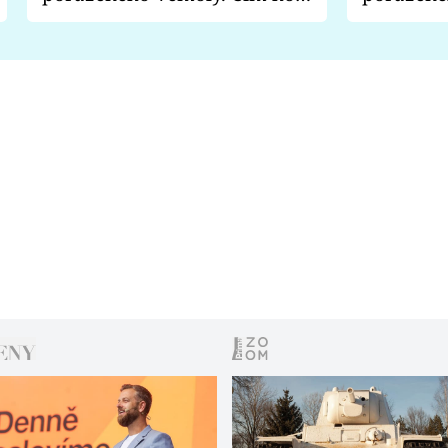
fanoušci naštvali?
chce radě
s vítězem