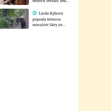
motivu seriálu Sedm
schodů k moci
Linda Rybová
popsala temnou
minulost Sáry ze
seriálu Zákony vlka