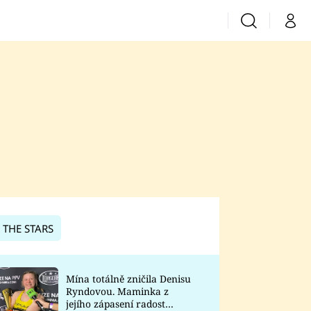
Vyhledávání
Můj 
Prima+
CNN Prima News
Prima Fresh
Prima Living
Prima Zoom
 THE STARS
Prima Lajk
Mína totálně zničila Denisu
Ryndovou. Maminka z
Sledujte nás
jejího zápasení radost