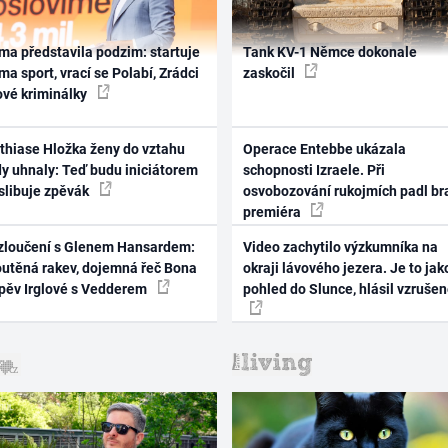
ma představila podzim: startuje
Tank KV-1 Němce dokonale
ma sport, vrací se Polabí, Zrádci
zaskočil
ové kriminálky
thiase Hložka ženy do vztahu
Operace Entebbe ukázala
dy uhnaly: Teď budu iniciátorem
schopnosti Izraele. Při
 slibuje zpěvák
osvobozování rukojmích padl br
premiéra
zloučení s Glenem Hansardem:
Video zachytilo výzkumníka na
outěná rakev, dojemná řeč Bona
okraji lávového jezera. Je to jak
zpěv Irglové s Vedderem
pohled do Slunce, hlásil vzruše