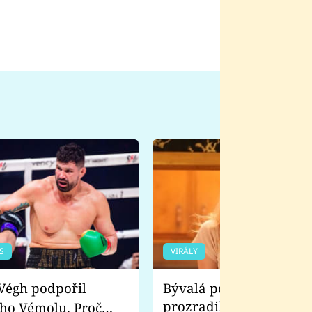
S
VIRÁLY
Bývalá pornoherečka
prozradila, co ji šokova
ho Vémolu. Proč