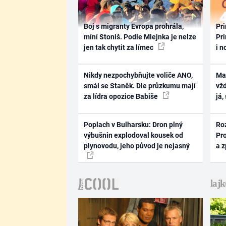
Boj s migranty Evropa prohrála,
Pri
míní Stoniš. Podle Mlejnka je nelze
Pri
jen tak chytit za límec
i n
Nikdy nezpochybňujte voliče ANO,
Ma
smál se Staněk. Dle průzkumu mají
vž
za lídra opozice Babiše
já,
Poplach v Bulharsku: Dron plný
Ro
výbušnin explodoval kousek od
Pr
plynovodu, jeho původ je nejasný
a 