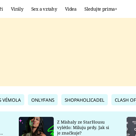
ři
Virály
Sex a vztahy
Videa
Sledujte prima+
Showbyznys
Extrém
VIRÁLY
KURIOZITY
VIDEA
KVÍZY
S VÉMOLA
ONLYFANS
SHOPAHOLICADEL
CLASH OF
Z Mishaly ze StarHousu
vylétlo: Miluju prdy. Jak si
co
je značkuje?