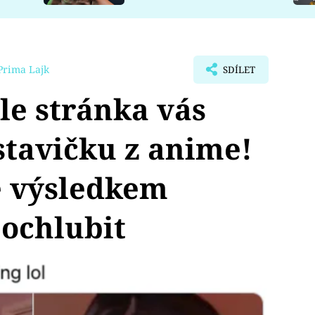
Prima Lajk
SDÍLET
e stránka vás
tavičku z anime!
e výsledkem
pochlubit