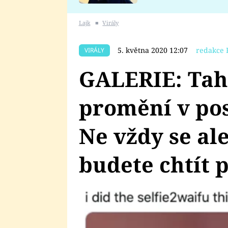
se v Plzni stalo
Lajk
■
Virály
5. května 2020 12:07
redakce 
VIRÁLY
GALERIE: Tahl
promění v pos
Ne vždy se al
budete chtít 