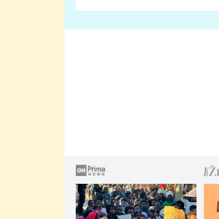
Proč je podle nich falešná a
lže o své nevěře?