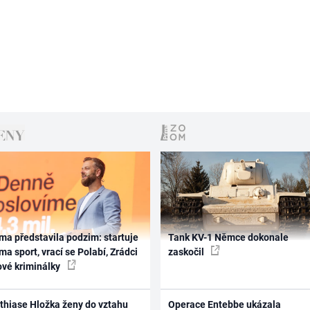
ma představila podzim: startuje
Tank KV-1 Němce dokonale
ma sport, vrací se Polabí, Zrádci
zaskočil
ové kriminálky
thiase Hložka ženy do vztahu
Operace Entebbe ukázala