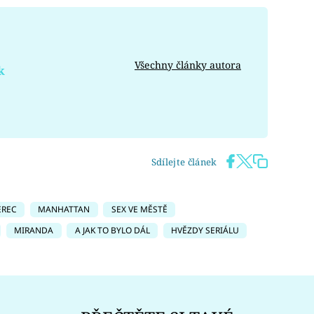
Všechny články autora
k
Sdílejte článek
EREC
MANHATTAN
SEX VE MĚSTĚ
MIRANDA
A JAK TO BYLO DÁL
HVĚZDY SERIÁLU