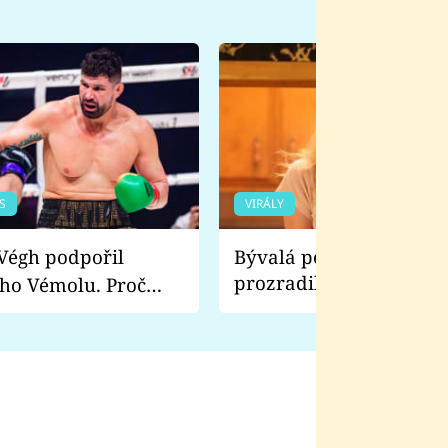
S
VIRÁLY
Bývalá pornoherečka
prozradila, co ji šokova
ho Vémolu. Proč
natáčení Euforie. Vážně
ji zápasit s ním než
bylo drsnější než hanba
 Kinclem?
filmy?