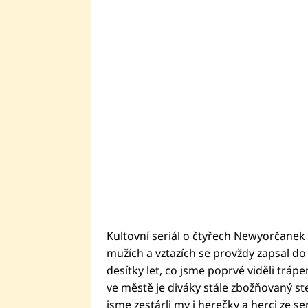
Kultovní seriál o čtyřech Newyorčanek
mužích a vztazích se provždy zapsal do n
desítky let, co jsme poprvé viděli tráp
ve městě je diváky stále zbožňovaný ste
jsme zestárli my i herečky a herci ze ser