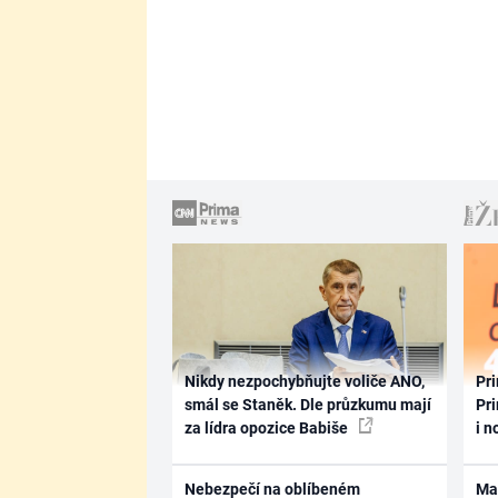
Nikdy nezpochybňujte voliče ANO,
Pri
smál se Staněk. Dle průzkumu mají
Pri
za lídra opozice Babiše
i n
Nebezpečí na oblíbeném
Ma