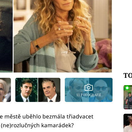
TO
11 FOTOGRAFIÍ
ve městě uběhlo bezmála třiadvacet
ce (ne)rozlučných kamarádek?