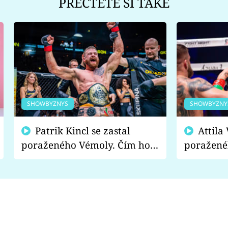
PŘEČTĚTE SI TAKÉ
SHOWBYZNYS
SHOWBYZNY
Patrik Kincl se zastal
Attila Végh podpořil
poraženého Vémoly. Čím ho
poražené
fanoušci naštvali?
chce radě
s vítězem