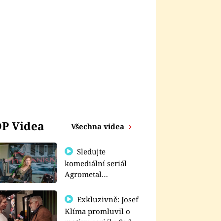
P Videa
Všechna videa
Sledujte
komediální seriál
Agrometal
exkluzivně na
prima+
Exkluzivně: Josef
Klíma promluvil o