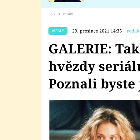
se v Plzni stalo
Lajk
■
Virály
29. prosince 2021 14:35
redak
VIRÁLY
GALERIE: Tak
hvězdy seriál
Poznali byste 