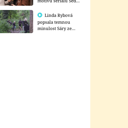
motivu seriálu Sedm
schodů k moci
Linda Rybová
popsala temnou
minulost Sáry ze
seriálu Zákony vlka