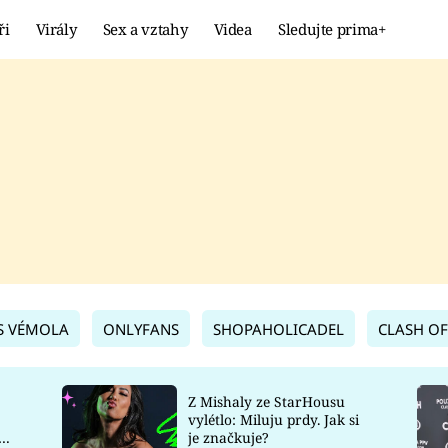
ři
Virály
Sex a vztahy
Videa
Sledujte prima+
Showbyznys
Extrém
VIRÁLY
KURIOZITY
VIDEA
KVÍZY
S VÉMOLA
ONLYFANS
SHOPAHOLICADEL
CLASH OF
Z Mishaly ze StarHousu
vylétlo: Miluju prdy. Jak si
co
je značkuje?