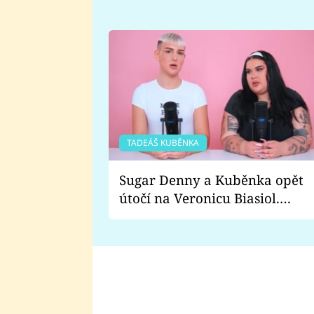
TADEÁŠ KUBĚNKA
Sugar Denny a Kuběnka opět
útočí na Veronicu Biasiol.
Proč je podle nich falešná a
lže o své nevěře?