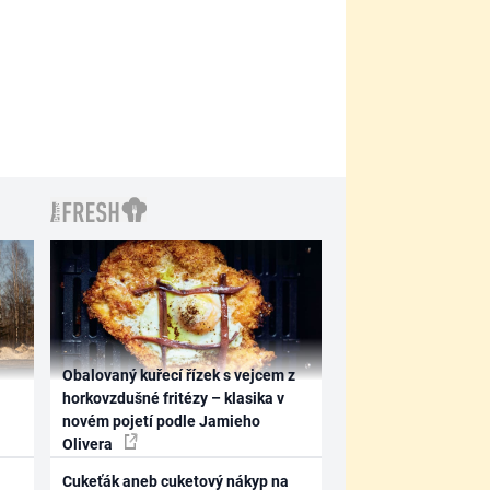
Obalovaný kuřecí řízek s vejcem z
horkovzdušné fritézy – klasika v
novém pojetí podle Jamieho
Olivera
Cukeťák aneb cuketový nákyp na