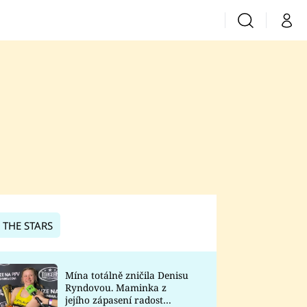
Vyhledávání
Můj 
Prima+
CNN Prima News
Prima Fresh
Prima Living
Prima Zoom
 THE STARS
Prima Lajk
Mína totálně zničila Denisu
Ryndovou. Maminka z
Sledujte nás
jejího zápasení radost