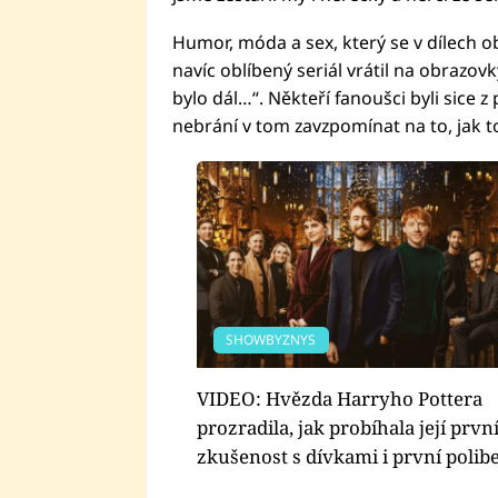
Humor, móda a sex, který se v dílech o
navíc oblíbený seriál vrátil na obrazo
bylo dál…“. Někteří fanoušci byli sice 
nebrání v tom zavzpomínat na to, jak t
SHOWBYZNYS
VIDEO: Hvězda Harryho Pottera
prozradila, jak probíhala její prvn
zkušenost s dívkami i první polib