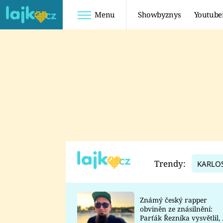
Menu
Showbyznys
Youtube
Youtuberky
Youtubeři
SHOPAHOLICADEL
FATTYPILLOW
ANNA ŠULC
FREESCOOT
SUGAR DENNY
ADAM KAJUMI
LADUŠKA
TADEÁŠ KUBĚNKA
DOMINIKA
DATEL
Trendy:
KARLO
MYSLIVCOVÁ
Známý český rapper
obviněn ze znásilnění:
Parťák Řezníka vysvětlil, 