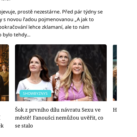
bjevuje, prostě nezestárne. Před pár týdny se
vky s novou řadou pojmenovanou „A jak to
z pokračování lehce zklamaní, ale to nám
o bylo tehdy…
SHOWBYZNYS
FOTOGAL
Šok z prvního dílu návratu Sexu ve
Hvězdy ze
í
městě! Fanoušci nemůžou uvěřit, co
ek
se stalo