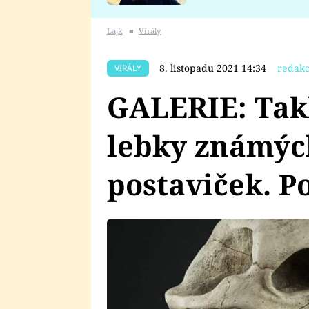
se v Plzni stalo
Lajk
■
Virály
8. listopadu 2021 14:34
redakc
VIRÁLY
GALERIE: Tak
lebky známýc
postaviček. P