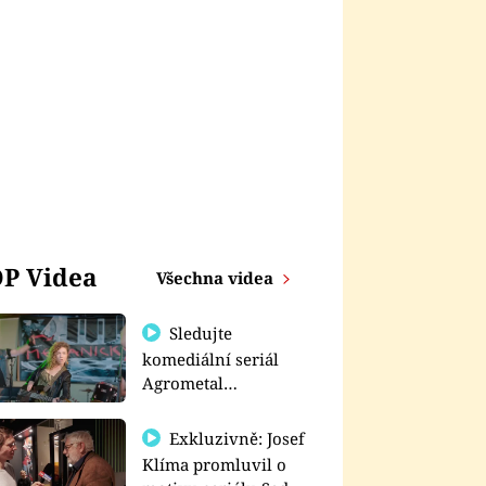
P Videa
Všechna videa
Sledujte
komediální seriál
Agrometal
exkluzivně na
prima+
Exkluzivně: Josef
Klíma promluvil o