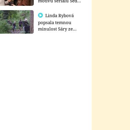
motivu seriálu Sedm
schodů k moci
Linda Rybová
popsala temnou
minulost Sáry ze
seriálu Zákony vlka