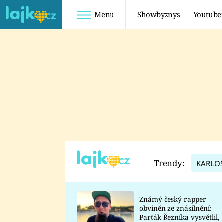
Menu
Showbyznys
Youtube
Youtuberky
Youtubeři
SHOPAHOLICADEL
FATTYPILLOW
ANNA ŠULC
FREESCOOT
SUGAR DENNY
ADAM KAJUMI
LADUŠKA
TADEÁŠ KUBĚNKA
DOMINIKA
DATEL
Trendy:
KARLO
MYSLIVCOVÁ
Známý český rapper
obviněn ze znásilnění:
Parťák Řezníka vysvětlil, 