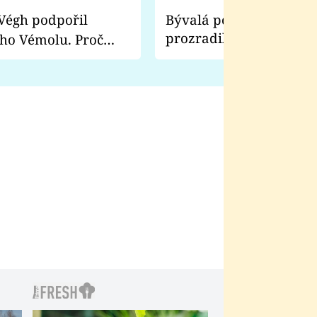
Bývalá pornoherečka
prozradila, co ji šokova
ho Vémolu. Proč
natáčení Euforie. Vážně
ji zápasit s ním než
bylo drsnější než hanba
 Kinclem?
filmy?