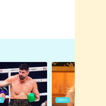
S
VIRÁLY