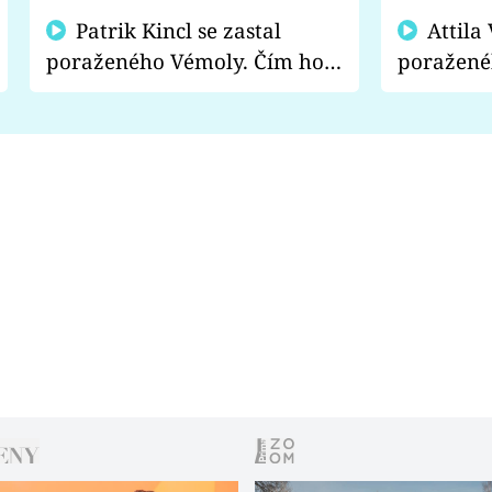
Patrik Kincl se zastal
Attila Végh podpořil
poraženého Vémoly. Čím ho
poražené
fanoušci naštvali?
chce radě
s vítězem