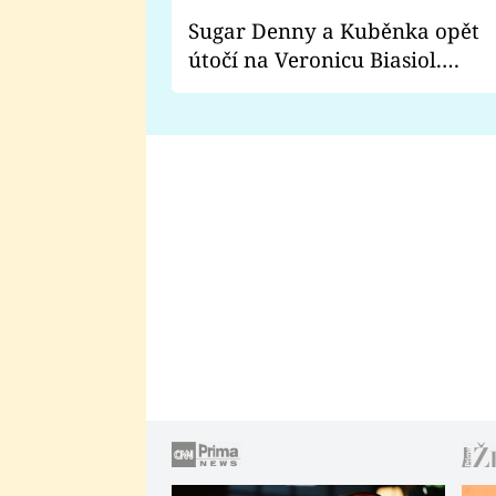
Sugar Denny a Kuběnka opět
útočí na Veronicu Biasiol.
Proč je podle nich falešná a
lže o své nevěře?