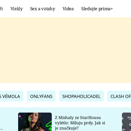
ři
Virály
Sex a vztahy
Videa
Sledujte prima+
Showbyznys
Extrém
VIRÁLY
KURIOZITY
VIDEA
KVÍZY
S VÉMOLA
ONLYFANS
SHOPAHOLICADEL
CLASH OF
Z Mishaly ze StarHousu
vylétlo: Miluju prdy. Jak si
co
je značkuje?