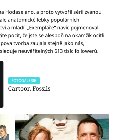
a Hodase ano, a proto vytvořil sérii zvanou
nale anatomické lebky populárních
ví a mládí. „Exempláře“ navíc pojmenoval
te pocit, že jste se alespoň na okamžik ocitli
ova tvorba zaujala stejně jako nás,
 sleduje neuvěřitelných 613 tisíc followerů.
FOTOGALERIE
Cartoon Fossils