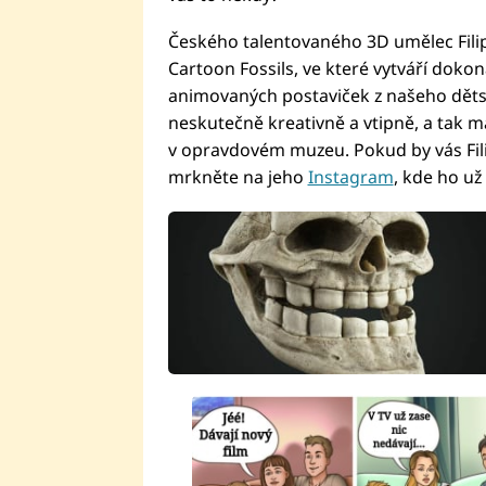
Českého talentovaného 3D umělec Filip
Cartoon Fossils, ve které vytváří doko
animovaných postaviček z našeho dětst
neskutečně kreativně a vtipně, a tak má
v opravdovém muzeu. Pokud by vás Filip
mrkněte na jeho
Instagram
, kde ho už