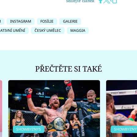
Sdílejte článek
M
INSTAGRAM
FOSÍLIE
GALERIE
EATIVNÍ UMĚNÍ
ČESKÝ UMĚLEC
MAGGIA
PŘEČTĚTE SI TAKÉ
SHOWBYZNYS
SHOWBYZNY