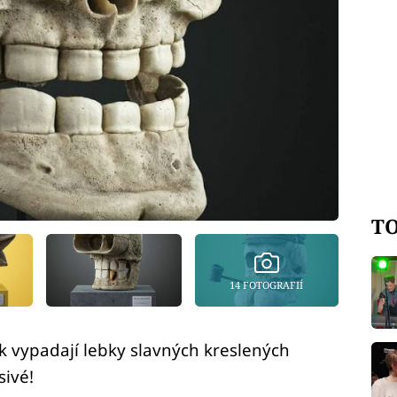
TO
14 FOTOGRAFIÍ
ak vypadají lebky slavných kreslených
sivé!