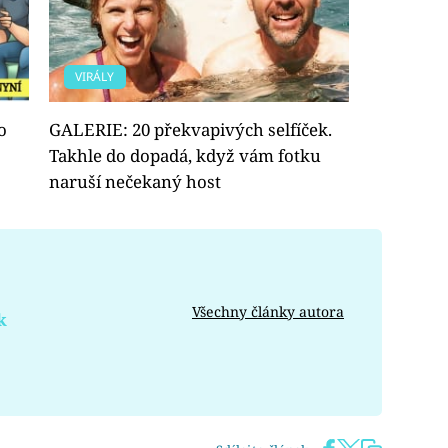
VIRÁLY
o
GALERIE: 20 překvapivých selfíček.
Takhle do dopadá, když vám fotku
naruší nečekaný host
Všechny články autora
k