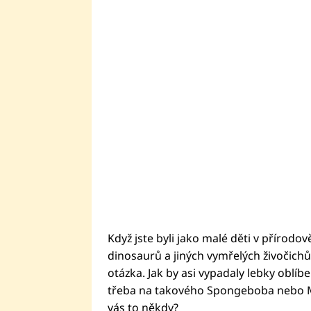
Když jste byli jako malé děti v přírodov
dinosaurů a jiných vymřelých živočichů
otázka. Jak by asi vypadaly lebky oblí
třeba na takového Spongeboba nebo M
vás to někdy?