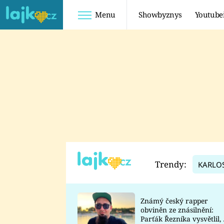
Menu
Showbyznys
Youtube
Youtuberky
Youtubeři
SHOPAHOLICADEL
FATTYPILLOW
ANNA ŠULC
FREESCOOT
SUGAR DENNY
ADAM KAJUMI
LADUŠKA
TADEÁŠ KUBĚNKA
DOMINIKA
DATEL
Trendy:
KARLO
MYSLIVCOVÁ
Známý český rapper
obviněn ze znásilnění:
Parťák Řezníka vysvětlil, 