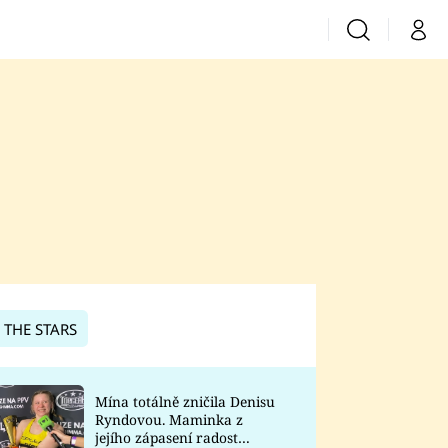
Vyhledávání
Můj 
Prima+
CNN Prima News
Prima Fresh
Prima Living
Prima Zoom
 THE STARS
Prima Lajk
Mína totálně zničila Denisu
Ryndovou. Maminka z
Sledujte nás
jejího zápasení radost