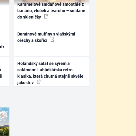
Karamelové snídaňové smoothie z
banánu, vloček a tvarohu – snídaně
do skleničky
Banánové muffiny s vlašskými
ořechy a skořicí
atr
Holandský salát se sýrem a
o
salámem: Lahůdkářská retro
ně
klasika, která chutná stejně skvěle
jako dřív