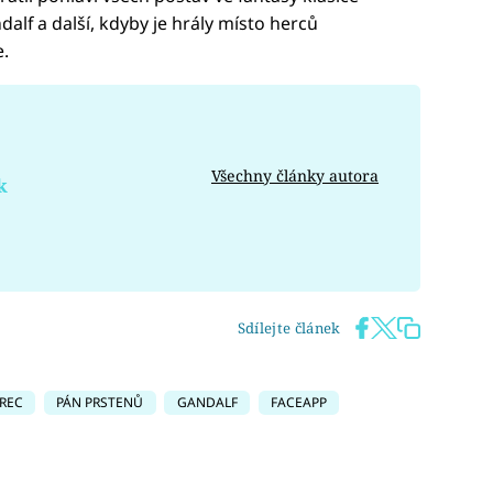
alf a další, kdyby je hrály místo herců
e.
Všechny články autora
k
Sdílejte článek
REC
PÁN PRSTENŮ
GANDALF
FACEAPP