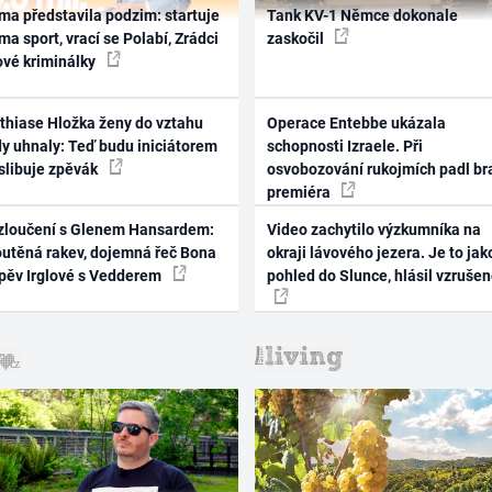
ma představila podzim: startuje
Tank KV-1 Němce dokonale
ma sport, vrací se Polabí, Zrádci
zaskočil
ové kriminálky
thiase Hložka ženy do vztahu
Operace Entebbe ukázala
dy uhnaly: Teď budu iniciátorem
schopnosti Izraele. Při
 slibuje zpěvák
osvobozování rukojmích padl br
premiéra
zloučení s Glenem Hansardem:
Video zachytilo výzkumníka na
outěná rakev, dojemná řeč Bona
okraji lávového jezera. Je to jak
zpěv Irglové s Vedderem
pohled do Slunce, hlásil vzruše