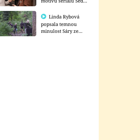
motivu seriálu Sedm
schodů k moci
Linda Rybová
popsala temnou
minulost Sáry ze
seriálu Zákony vlka