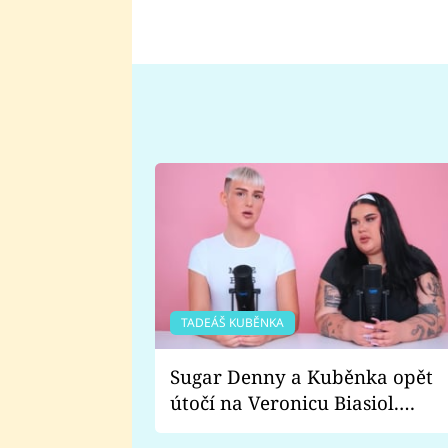
TADEÁŠ KUBĚNKA
Sugar Denny a Kuběnka opět
útočí na Veronicu Biasiol.
Proč je podle nich falešná a