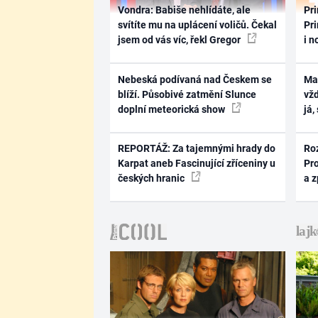
Vondra: Babiše nehlídáte, ale
Pri
svítíte mu na uplácení voličů. Čekal
Pri
jsem od vás víc, řekl Gregor
i n
Nebeská podívaná nad Českem se
Ma
blíží. Působivé zatmění Slunce
vž
doplní meteorická show
já,
REPORTÁŽ: Za tajemnými hrady do
Ro
Karpat aneb Fascinující zříceniny u
Pr
českých hranic
a 