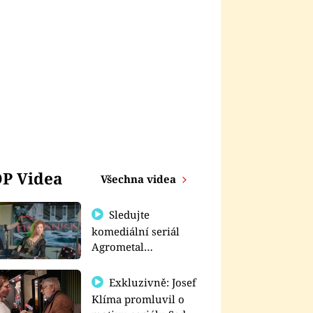
P Videa
Všechna videa
Sledujte
komediální seriál
Agrometal
exkluzivně na
prima+
Exkluzivně: Josef
Klíma promluvil o