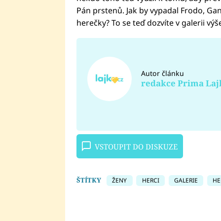
Pán prstenů. Jak by vypadal Frodo, Gand
herečky? To se teď dozvíte v galerii výš
Autor článku
redakce Prima Laj
VSTOUPIT DO DISKUZE
ŠTÍTKY
ŽENY
HERCI
GALERIE
HE