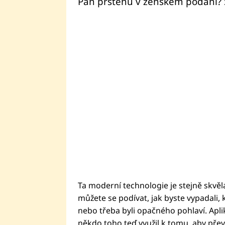
Pán prstenů v ženském podání? S
Ta moderní technologie je stejně skvělá
můžete se podívat, jak byste vypadali, 
nebo třeba byli opačného pohlaví. Ap
někdo toho teď využil k tomu, aby převr