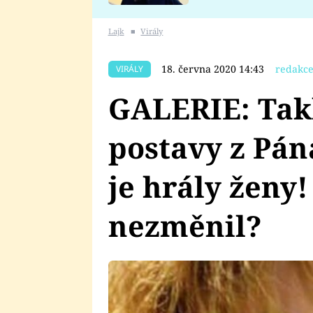
se v Plzni stalo
Lajk
■
Virály
18. června 2020 14:43
redakce
VIRÁLY
GALERIE: Tak
postavy z Pán
je hrály ženy
nezměnil?