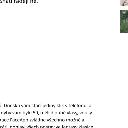
nad raději ne.
. Dneska vám stačí jediný klik v telefonu, a
kdyby vám bylo 50, měli dlouhé vlasy, vousy
likace FaceApp zvládne všechno možné a
átil pohlaví všech postav ve fantasy klasice