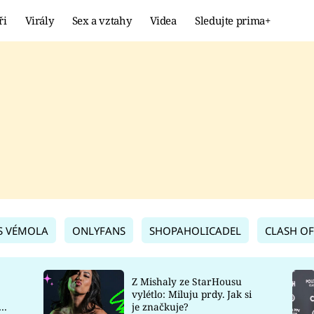
ři
Virály
Sex a vztahy
Videa
Sledujte prima+
Showbyznys
Extrém
VIRÁLY
KURIOZITY
VIDEA
KVÍZY
S VÉMOLA
ONLYFANS
SHOPAHOLICADEL
CLASH OF
Z Mishaly ze StarHousu
vylétlo: Miluju prdy. Jak si
co
je značkuje?