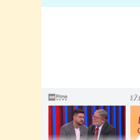
lže o své nevěře?