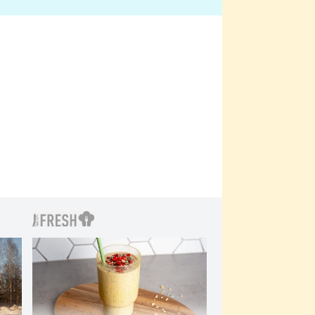
bylo drsnější než hanba
 Kinclem?
filmy?