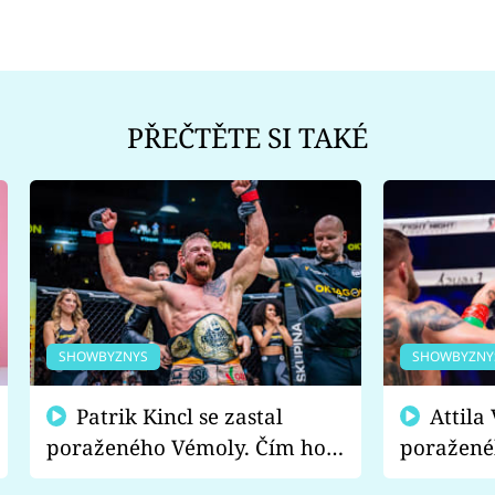
PŘEČTĚTE SI TAKÉ
SHOWBYZNYS
SHOWBYZNY
Patrik Kincl se zastal
Attila Végh podpořil
poraženého Vémoly. Čím ho
poražené
fanoušci naštvali?
chce radě