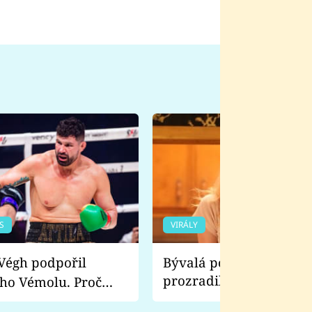
S
VIRÁLY
Bývalá pornoherečka
prozradila, co ji šokova
ho Vémolu. Proč
natáčení Euforie. Vážně
ji zápasit s ním než