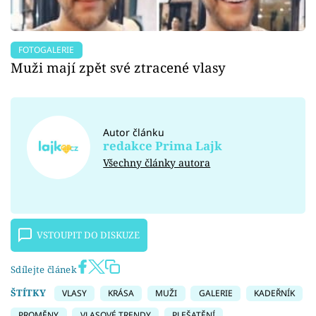
FOTOGALERIE
Muži mají zpět své ztracené vlasy
Autor článku
redakce Prima Lajk
Všechny články autora
VSTOUPIT DO DISKUZE
Sdílejte článek
ŠTÍTKY
VLASY
KRÁSA
MUŽI
GALERIE
KADEŘNÍK
PROMĚNY
VLASOVÉ TRENDY
PLEŠATĚNÍ