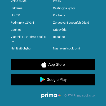
Volná místa
Press
Reklama
Castingy a výzvy
HbbTV
Kontakty
Podmínky užívání
Zpracování osobních údajů
Cookies
Nápověda
Vlastník FTV Prima spol. s
Redakce
r.o.
Nahlásit chybu
Nastavení soukromí
App Store
Google Play
© FTV Prima spol. s r.o.