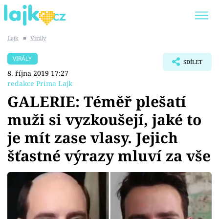
Lajk
■
Virály
Trendy:
KARLOS VÉMOLA
ONLYFANS
VIRÁLY
SDÍLET
SHOPAHOLICADEL
CLASH OF THE STARS
8. října 2019 17:27
redakce Prima Lajk
GALERIE: Téměř plešatí
muži si vyzkoušejí, jaké to
Témata
je mít zase vlasy. Jejich
Showbyznys
šťastné výrazy mluví za vše
Youtubeři
Virály