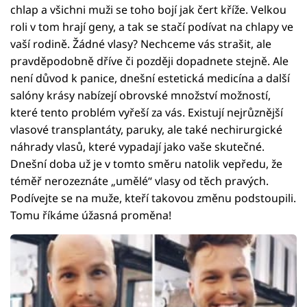
chlap a všichni muži se toho bojí jak čert kříže. Velkou
roli v tom hrají geny, a tak se stačí podívat na chlapy ve
vaší rodině. Žádné vlasy? Nechceme vás strašit, ale
pravděpodobně dříve či později dopadnete stejně. Ale
není důvod k panice, dnešní estetická medicína a další
salóny krásy nabízejí obrovské množství možností,
které tento problém vyřeší za vás. Existují nejrůznější
vlasové transplantáty, paruky, ale také nechirurgické
náhrady vlasů, které vypadají jako vaše skutečné.
Dnešní doba už je v tomto směru natolik vepředu, že
téměř nerozeznáte „umělé“ vlasy od těch pravých.
Podívejte se na muže, kteří takovou změnu podstoupili.
Tomu říkáme úžasná proměna!