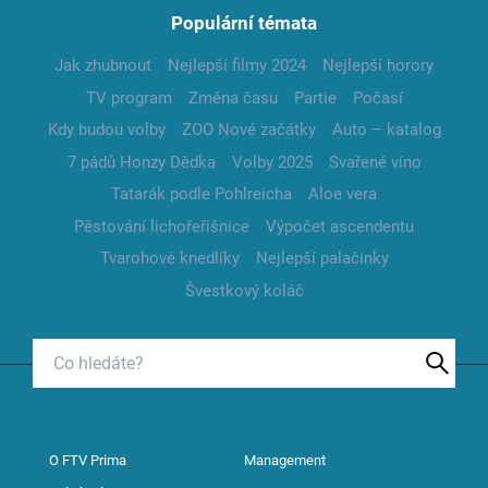
Populární témata
Jak zhubnout
Nejlepší filmy 2024
Nejlepší horory
TV program
Změna času
Partie
Počasí
Kdy budou volby
ZOO Nové začátky
Auto – katalog
7 pádů Honzy Dědka
Volby 2025
Svařené víno
Tatarák podle Pohlreicha
Aloe vera
Pěstování lichořeřišnice
Výpočet ascendentu
Tvarohové knedlíky
Nejlepší palačinky
Švestkový koláč
O FTV Prima
Management