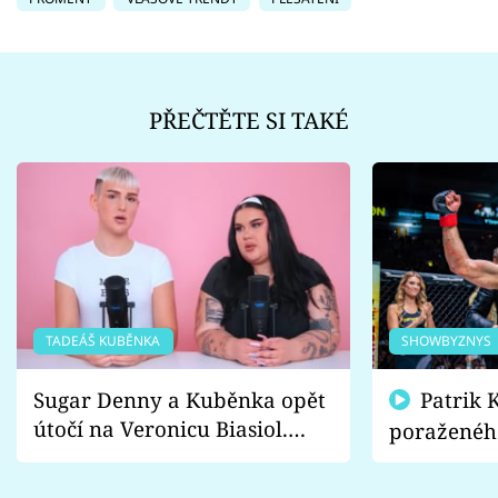
PŘEČTĚTE SI TAKÉ
TADEÁŠ KUBĚNKA
SHOWBYZNYS
Sugar Denny a Kuběnka opět
Patrik Kincl se zastal
útočí na Veronicu Biasiol.
poraženéh
Proč je podle nich falešná a
fanoušci n
lže o své nevěře?