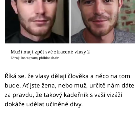
Sex a vztahy
Videa
Sledujte prima+
Přihlášení
Muži mají zpět své ztracené vlasy 2
Zdroj: Instagram/ phildoeshair
Sledujte nás
Říká se, že vlasy dělají člověka a něco na tom
bude. Ať jste žena, nebo muž, určitě nám dáte
za pravdu, že takový kadeřník s vaší vizáží
dokáže udělat učiněné divy.