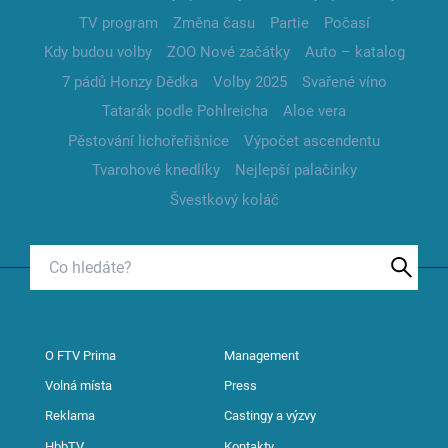
TV program
Změna času
Partie
Počasí
Kdy budou volby
ZOO Nové začátky
Auto – katalog
7 pádů Honzy Dědka
Volby 2025
Svařené víno
Tatarák podle Pohlreicha
Aloe vera
Pěstování lichořeřišnice
Výpočet ascendentu
Tvarohové knedlíky
Nejlepší palačinky
Švestkový koláč
O FTV Prima
Management
Volná místa
Press
Reklama
Castingy a výzvy
HbbTV
Kontakty