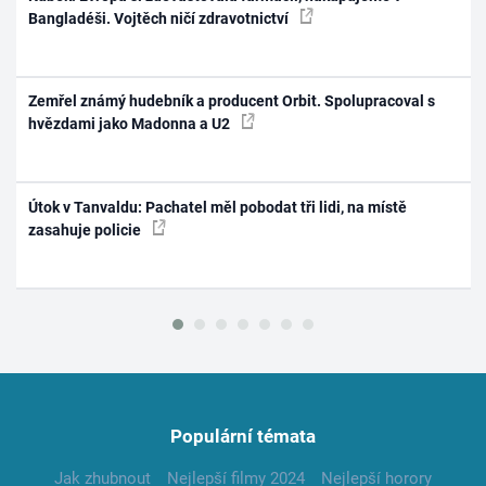
Bangladéši. Vojtěch ničí zdravotnictví
Zemřel známý hudebník a producent Orbit. Spolupracoval s
hvězdami jako Madonna a U2
Útok v Tanvaldu: Pachatel měl pobodat tři lidi, na místě
zasahuje policie
Populární témata
Jak zhubnout
Nejlepší filmy 2024
Nejlepší horory