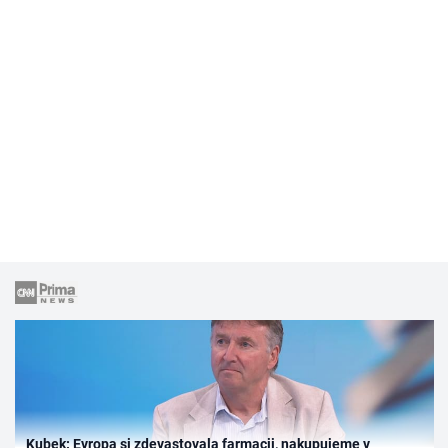
Kubek: Evropa si zdevastovala farmacii, nakupujeme v