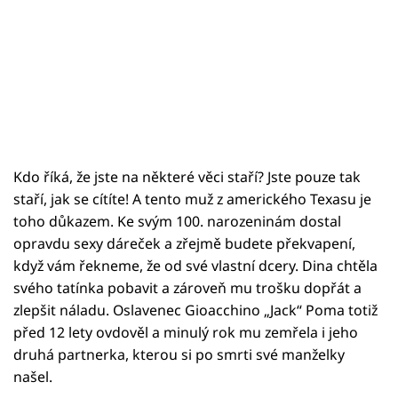
Kdo říká, že jste na některé věci staří? Jste pouze tak
staří, jak se cítíte! A tento muž z amerického Texasu je
toho důkazem. Ke svým 100. narozeninám dostal
opravdu sexy dáreček a zřejmě budete překvapení,
když vám řekneme, že od své vlastní dcery. Dina chtěla
svého tatínka pobavit a zároveň mu trošku dopřát a
zlepšit náladu. Oslavenec Gioacchino „Jack“ Poma totiž
před 12 lety ovdověl a minulý rok mu zemřela i jeho
druhá partnerka, kterou si po smrti své manželky
našel.