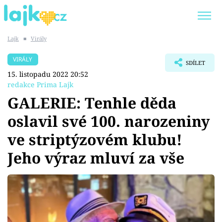
Lajk
■
Virály
Trendy:
KARLOS VÉMOLA
ONLYFANS
VIRÁLY
SDÍLET
SHOPAHOLICADEL
CLASH OF THE STARS
15. listopadu 2022 20:52
redakce Prima Lajk
GALERIE: Tenhle děda
oslavil své 100. narozeniny
Témata
ve striptýzovém klubu!
Showbyznys
Jeho výraz mluví za vše
Youtubeři
Virály