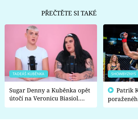
PŘEČTĚTE SI TAKÉ
TADEÁŠ KUBĚNKA
SHOWBYZNYS
Sugar Denny a Kuběnka opět
Patrik Kincl se zastal
útočí na Veronicu Biasiol.
poraženéh
Proč je podle nich falešná a
fanoušci n
lže o své nevěře?