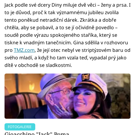
Jack podle své dcery Diny miluje dvě věci – ženy a prsa. I
to je důvod, proč k tak významnému jubileu zvolila
tento poněkud netradiční dárek. Zkrátka a dobře
chtěla, aby se pobavil, a to se jí očividně povedlo –
soudě podle výrazu spokojeného staříka, který se
tiskne k vnadným tanečnicím. Gina sdělila v rozhovoru
pro
TMZ.com
, že její otec nebyl ve striptýzovém baru od
svého mladí, a když ho tam vzala teď, vypadal prý jako
dítě v obchodě se sladkostmi.
FOTOGALERIE
Gioacchino "Jack" Poma