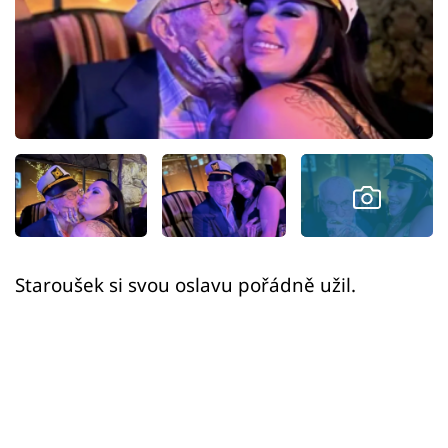
Sex a vztahy
Videa
Sledujte prima+
Přihlášení
Sledujte nás
Staroušek si svou oslavu pořádně užil.