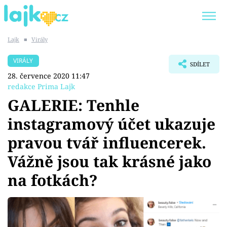
Lajk
■
Virály
Trendy:
KARLOS VÉMOLA
ONLYFANS
VIRÁLY
SDÍLET
SHOPAHOLICADEL
CLASH OF THE STARS
28. července 2020 11:47
redakce Prima Lajk
GALERIE: Tenhle
instagramový účet ukazuje
Témata
pravou tvář influencerek.
Showbyznys
Vážně jsou tak krásné jako
na fotkách?
Youtubeři
Virály