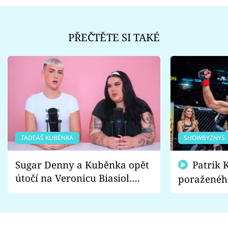
PŘEČTĚTE SI TAKÉ
TADEÁŠ KUBĚNKA
SHOWBYZNYS
Sugar Denny a Kuběnka opět
Patrik Kincl se zastal
útočí na Veronicu Biasiol.
poraženéh
Proč je podle nich falešná a
fanoušci n
lže o své nevěře?