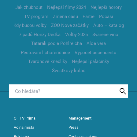
Jak zhubnout
Nejlepší filmy 2024
Nejlepší horory
TV program
Změna času
Partie
Počasí
Kdy budou volby
ZOO Nové začátky
Auto – katalog
7 pádů Honzy Dědka
Volby 2025
Svařené víno
Tatarák podle Pohlreicha
Aloe vera
Pěstování lichořeřišnice
Výpočet ascendentu
Tvarohové knedlíky
Nejlepší palačinky
Švestkový koláč
O FTV Prima
Management
Volná místa
Press
Reklama
Castingy a výzvy