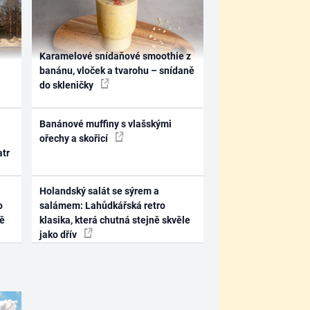
Karamelové snídaňové smoothie z
banánu, vloček a tvarohu – snídaně
do skleničky
Banánové muffiny s vlašskými
ořechy a skořicí
atr
Holandský salát se sýrem a
o
salámem: Lahůdkářská retro
ně
klasika, která chutná stejně skvěle
jako dřív