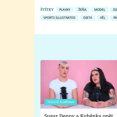
ŠTÍTKY
PLAVKY
ŽEŇA
MODEL
DI
SPORTS ILLUSTRATED
DIETA
VĚL
P
TADEÁŠ KUBĚNKA
Sugar Denny a Kuběnka opět