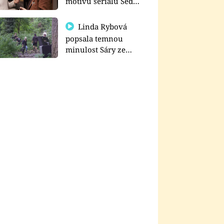
motivu seriálu Sedm
schodů k moci
Linda Rybová
popsala temnou
minulost Sáry ze
seriálu Zákony vlka