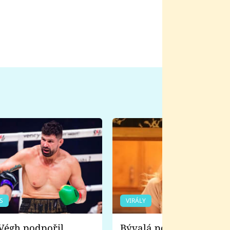
S
VIRÁLY
Bývalá pornoherečka