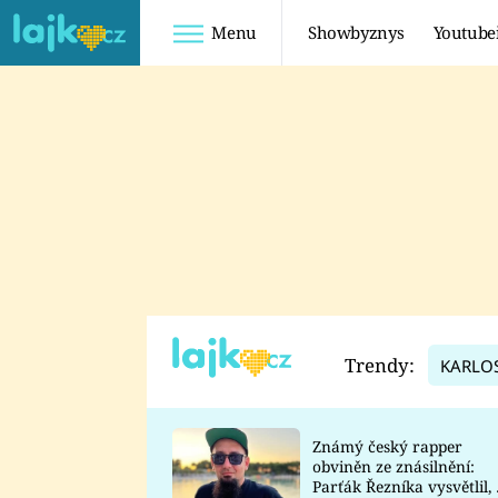
Menu
Showbyznys
Youtube
Youtuberky
Youtubeři
SHOPAHOLICADEL
FATTYPILLOW
ANNA ŠULC
FREESCOOT
SUGAR DENNY
ADAM KAJUMI
LADUŠKA
TADEÁŠ KUBĚNKA
DOMINIKA
DATEL
Trendy:
KARLO
MYSLIVCOVÁ
Známý český rapper
obviněn ze znásilnění:
Parťák Řezníka vysvětlil, 