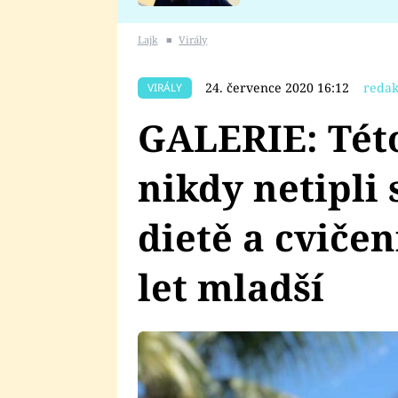
se v Plzni stalo
Lajk
■
Virály
24. července 2020 16:12
redak
VIRÁLY
GALERIE: Této
nikdy netipli
dietě a cvičen
let mladší