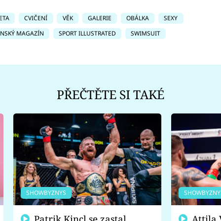
ETA
CVIČENÍ
VĚK
GALERIE
OBÁLKA
SEXY
ÁNSKÝ MAGAZÍN
SPORT ILLUSTRATED
SWIMSUIT
PŘEČTĚTE SI TAKÉ
SHOWBYZNYS
SHOWBYZNY
Patrik Kincl se zastal
Attila Végh podpořil