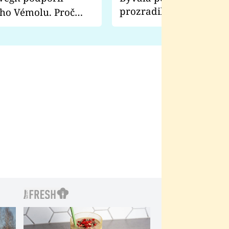
prozradila, co ji šokova
ho Vémolu. Proč
natáčení Euforie. Vážně
ji zápasit s ním než
bylo drsnější než hanba
 Kinclem?
filmy?