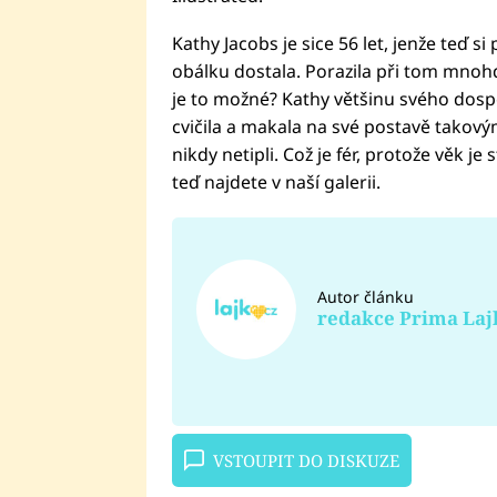
Kathy Jacobs je sice 56 let, jenže teď s
obálku dostala. Porazila při tom mnohdy
je to možné? Kathy většinu svého dospěl
cvičila a makala na své postavě takovým
nikdy netipli. Což je fér, protože věk j
teď najdete v naší galerii.
Autor článku
redakce Prima Laj
VSTOUPIT DO DISKUZE