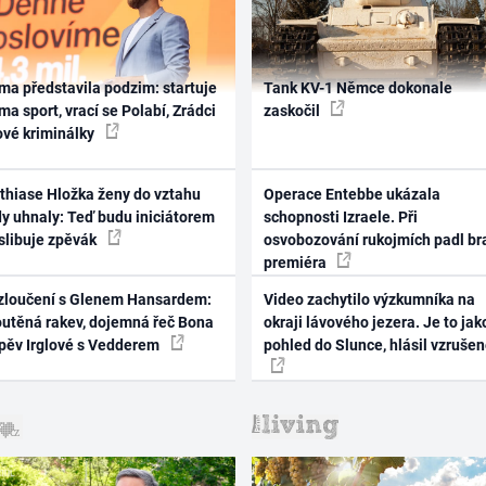
ma představila podzim: startuje
Tank KV-1 Němce dokonale
ma sport, vrací se Polabí, Zrádci
zaskočil
ové kriminálky
thiase Hložka ženy do vztahu
Operace Entebbe ukázala
dy uhnaly: Teď budu iniciátorem
schopnosti Izraele. Při
 slibuje zpěvák
osvobozování rukojmích padl br
premiéra
zloučení s Glenem Hansardem:
Video zachytilo výzkumníka na
outěná rakev, dojemná řeč Bona
okraji lávového jezera. Je to jak
zpěv Irglové s Vedderem
pohled do Slunce, hlásil vzruše