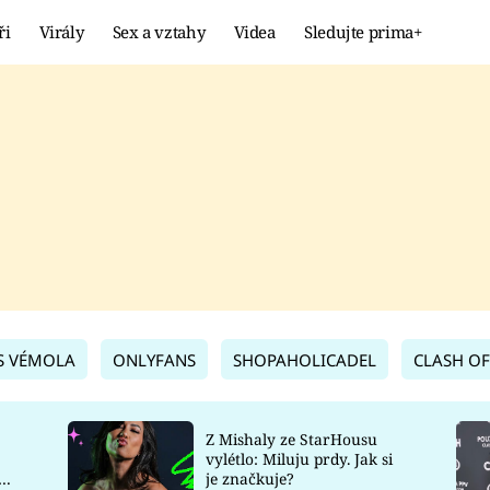
ři
Virály
Sex a vztahy
Videa
Sledujte prima+
Showbyznys
Extrém
VIRÁLY
KURIOZITY
VIDEA
KVÍZY
S VÉMOLA
ONLYFANS
SHOPAHOLICADEL
CLASH OF
Z Mishaly ze StarHousu
vylétlo: Miluju prdy. Jak si
co
je značkuje?