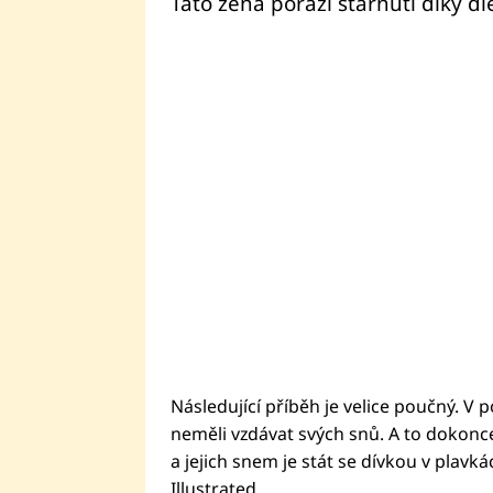
Tato žena poráží stárnutí díky die
Následující příběh je velice poučný. V p
neměli vzdávat svých snů. A to dokonc
a jejich snem je stát se dívkou v pla
Illustrated.