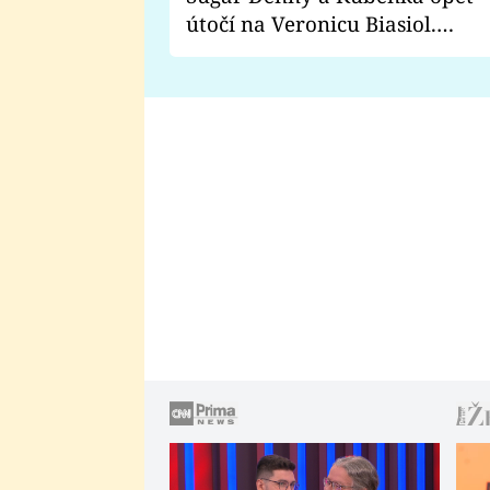
útočí na Veronicu Biasiol.
Proč je podle nich falešná a
lže o své nevěře?