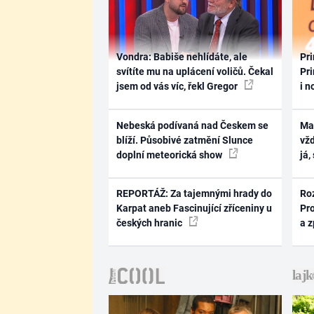
Vondra: Babiše nehlídáte, ale
Pri
svítíte mu na uplácení voličů. Čekal
Pri
jsem od vás víc, řekl Gregor
i n
Nebeská podívaná nad Českem se
Ma
blíží. Působivé zatmění Slunce
vž
doplní meteorická show
já,
REPORTÁŽ: Za tajemnými hrady do
Ro
Karpat aneb Fascinující zříceniny u
Pr
českých hranic
a 