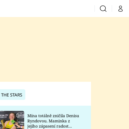
Vyhledávání
Můj 
Prima+
CNN Prima News
Prima Fresh
Prima Living
Prima Zoom
 THE STARS
Prima Lajk
Mína totálně zničila Denisu
Ryndovou. Maminka z
Sledujte nás
jejího zápasení radost