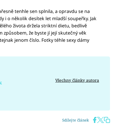
i přesně tenhle sen splnila, a opravdu se na
 i o několik desítek let mladší soupeřky. Jak
ého života držela striktní dietu, bedlivě
 způsobem, že byste jí její skutečný věk
e stejnak jenom číslo. Fotky téhle sexy dámy
Všechny články autora
k
Sdílejte článek