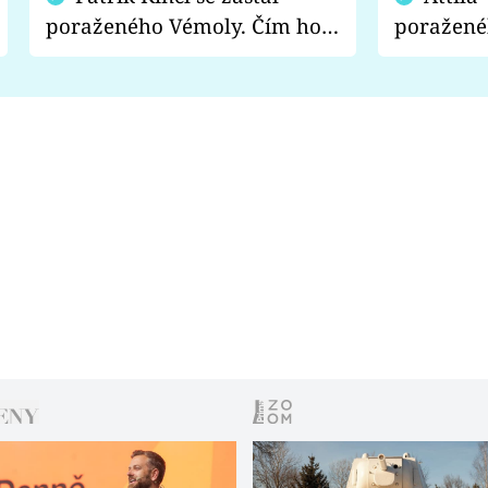
poraženého Vémoly. Čím ho
poražené
fanoušci naštvali?
chce radě
s vítězem