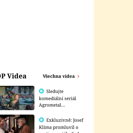
P Videa
Všechna videa
Sledujte
komediální seriál
Agrometal
exkluzivně na
prima+
Exkluzivně: Josef
Klíma promluvil o