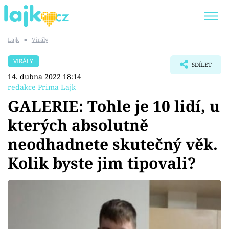
Lajk
■
Virály
Trendy:
KARLOS VÉMOLA
ONLYFANS
VIRÁLY
SDÍLET
SHOPAHOLICADEL
CLASH OF THE STARS
14. dubna 2022 18:14
redakce Prima Lajk
GALERIE: Tohle je 10 lidí, u
kterých absolutně
Témata
neodhadnete skutečný věk.
Showbyznys
Kolik byste jim tipovali?
Youtubeři
Virály