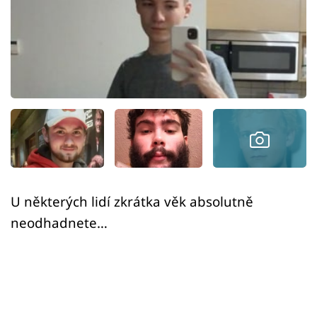
Sex a vztahy
Videa
Sledujte prima+
Přihlášení
Sledujte nás
U některých lidí zkrátka věk absolutně
neodhadnete…