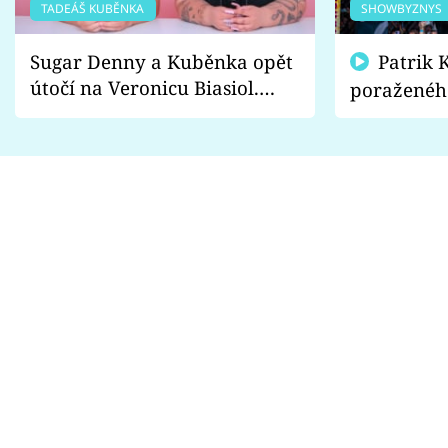
TADEÁŠ KUBĚNKA
SHOWBYZNYS
Sugar Denny a Kuběnka opět
Patrik Kincl se zastal
útočí na Veronicu Biasiol.
poraženéh
Proč je podle nich falešná a
fanoušci n
lže o své nevěře?