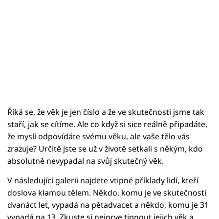
Říká se, že věk je jen číslo a že ve skutečnosti jsme tak
staří, jak se cítíme. Ale co když si sice reálně připadáte,
že myslí odpovídáte svému věku, ale vaše tělo vás
zrazuje? Určitě jste se už v životě setkali s někým, kdo
absolutně nevypadal na svůj skutečný věk.
V následující galerii najdete vtipné příklady lidí, kteří
doslova klamou tělem. Někdo, komu je ve skutečnosti
dvanáct let, vypadá na pětadvacet a někdo, komu je 31
vypadá na 13. Zkuste si nejprve tipnout jejich věk a