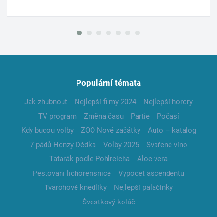
Populární témata
Jak zhubnout
Nejlepší filmy 2024
Nejlepší horory
TV program
Změna času
Partie
Počasí
Kdy budou volby
ZOO Nové začátky
Auto – katalog
7 pádů Honzy Dědka
Volby 2025
Svařené víno
Tatarák podle Pohlreicha
Aloe vera
Pěstování lichořeřišnice
Výpočet ascendentu
Tvarohové knedlíky
Nejlepší palačinky
Švestkový koláč