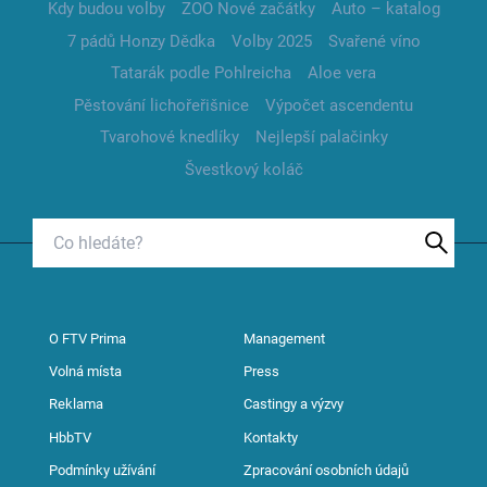
Kdy budou volby
ZOO Nové začátky
Auto – katalog
7 pádů Honzy Dědka
Volby 2025
Svařené víno
Tatarák podle Pohlreicha
Aloe vera
Pěstování lichořeřišnice
Výpočet ascendentu
Tvarohové knedlíky
Nejlepší palačinky
Švestkový koláč
O FTV Prima
Management
Volná místa
Press
Reklama
Castingy a výzvy
HbbTV
Kontakty
Podmínky užívání
Zpracování osobních údajů