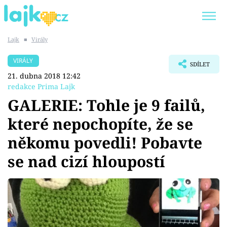
Lajk
■
Virály
Trendy:
KARLOS VÉMOLA
ONLYFANS
VIRÁLY
SDÍLET
SHOPAHOLICADEL
CLASH OF THE STARS
21. dubna 2018 12:42
redakce Prima Lajk
GALERIE: Tohle je 9 failů,
které nepochopíte, že se
Témata
někomu povedli! Pobavte
Showbyznys
se nad cizí hloupostí
Youtubeři
Virály