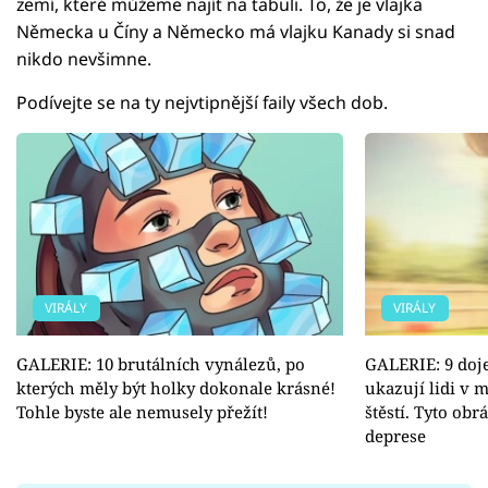
zemí, které můžeme najít na tabuli. To, že je vlajka
Německa u Číny a Německo má vlajku Kanady si snad
nikdo nevšimne.
Podívejte se na ty nejvtipnější faily všech dob.
VIRÁLY
VIRÁLY
GALERIE: 10 brutálních vynálezů, po
GALERIE: 9 doj
kterých měly být holky dokonale krásné!
ukazují lidi v 
Tohle byste ale nemusely přežít!
štěstí. Tyto ob
deprese