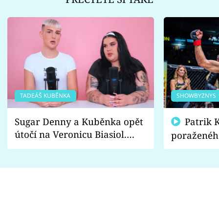
TADEÁŠ KUBĚNKA
SHOWBYZNYS
Sugar Denny a Kuběnka opět
Patrik Kincl se zastal
útočí na Veronicu Biasiol.
poraženéh
Proč je podle nich falešná a
fanoušci n
lže o své nevěře?