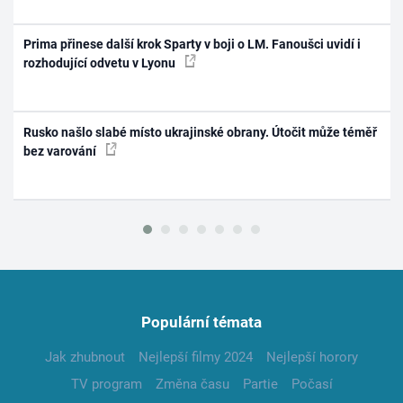
Prima přinese další krok Sparty v boji o LM. Fanoušci uvidí i
rozhodující odvetu v Lyonu
Rusko našlo slabé místo ukrajinské obrany. Útočit může téměř
bez varování
Populární témata
Jak zhubnout
Nejlepší filmy 2024
Nejlepší horory
TV program
Změna času
Partie
Počasí