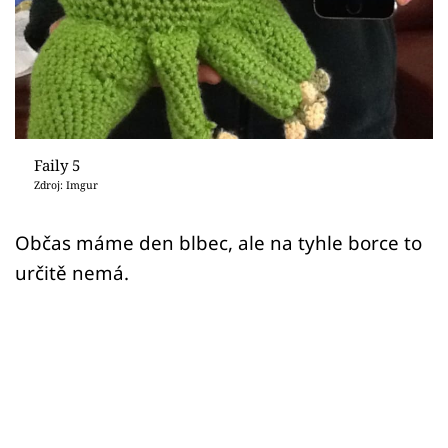
Sex a vztahy
Videa
Sledujte prima+
Přihlášení
Faily 5
Zdroj: Imgur
Sledujte nás
Občas máme den blbec, ale na tyhle borce to
určitě nemá.