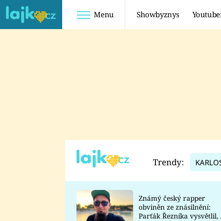
Menu
Showbyznys
Youtube
Youtuberky
Youtubeři
SHOPAHOLICADEL
FATTYPILLOW
ANNA ŠULC
FREESCOOT
SUGAR DENNY
ADAM KAJUMI
LADUŠKA
TADEÁŠ KUBĚNKA
DOMINIKA
DATEL
Trendy:
KARLO
MYSLIVCOVÁ
Známý český rapper
obviněn ze znásilnění:
Parťák Řezníka vysvětlil, 