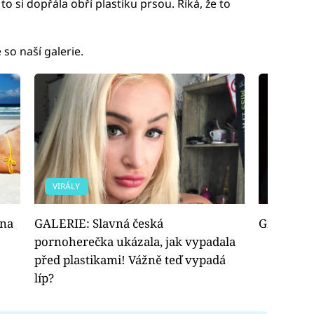
to si dopřála obří plastiku prsou. Říká, že to
 so naší galerie.
VIRÁLY
FOTOGAL
 na
GALERIE: Slavná česká
Gia Goth
pornoherečka ukázala, jak vypadala
před plastikami! Vážně teď vypadá
líp?