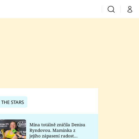
Vyhledávání
Můj 
Prima+
CNN Prima News
Prima Fresh
Prima Living
Prima Zoom
 THE STARS
Prima Lajk
Mína totálně zničila Denisu
Ryndovou. Maminka z
Sledujte nás
jejího zápasení radost