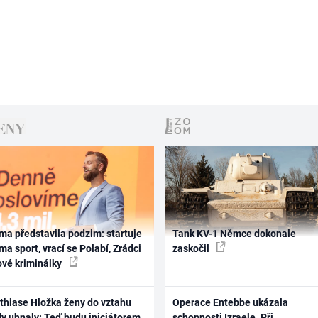
ma představila podzim: startuje
Tank KV-1 Němce dokonale
ma sport, vrací se Polabí, Zrádci
zaskočil
ové kriminálky
thiase Hložka ženy do vztahu
Operace Entebbe ukázala
dy uhnaly: Teď budu iniciátorem
schopnosti Izraele. Při