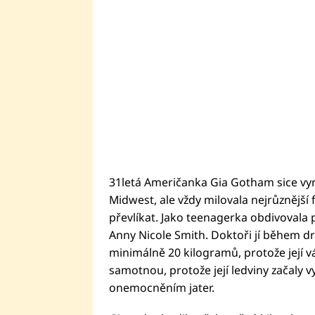
31letá Američanka Gia Gotham sice vyr
Midwest, ale vždy milovala nejrůznější 
převlíkat. Jako teenagerka obdivoval
Anny Nicole Smith. Doktoři jí během d
minimálně 20 kilogramů, protože její vá
samotnou, protože její ledviny začaly 
onemocněním jater.