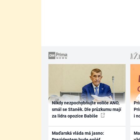
Nikdy nezpochybňujte voliče ANO,
Pri
smál se Staněk. Dle průzkumu mají
Pri
za lídra opozice Babiše
i n
Maďarská vláda má jasno:
Ma
Prezidentem bude exšéf
vž