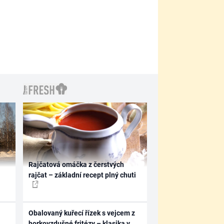
Rajčatová omáčka z čerstvých
rajčat – základní recept plný chuti
Obalovaný kuřecí řízek s vejcem z
horkovzdušné fritézy – klasika v