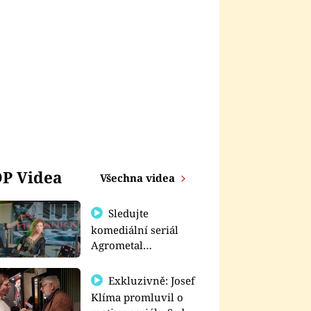
P Videa
Všechna videa
Sledujte
komediální seriál
Agrometal
exkluzivně na
prima+
Exkluzivně: Josef
Klíma promluvil o