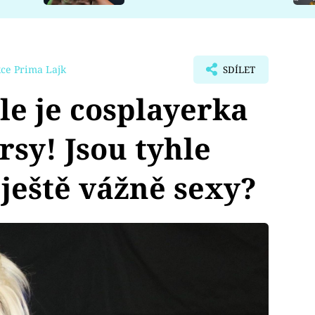
ce Prima Lajk
SDÍLET
e je cosplayerka
rsy! Jsou tyhle
ještě vážně sexy?