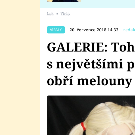
se v Plzni stalo
Lajk
■
Virály
20. července 2018 14:33
redak
VIRÁLY
GALERIE: Tohl
s největšími p
obří melouny 