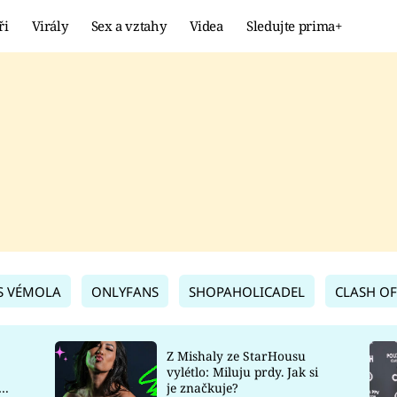
ři
Virály
Sex a vztahy
Videa
Sledujte prima+
Showbyznys
Extrém
VIRÁLY
KURIOZITY
VIDEA
KVÍZY
S VÉMOLA
ONLYFANS
SHOPAHOLICADEL
CLASH OF
Z Mishaly ze StarHousu
vylétlo: Miluju prdy. Jak si
co
je značkuje?