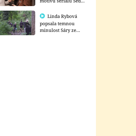
motivu seriálu Sedm
schodů k moci
Linda Rybová
popsala temnou
minulost Sáry ze
seriálu Zákony vlka