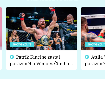
SHOWBYZNYS
SHOWBYZNY
Patrik Kincl se zastal
Attila Végh podpořil
poraženého Vémoly. Čím ho
poražené
fanoušci naštvali?
chce radě
s vítězem