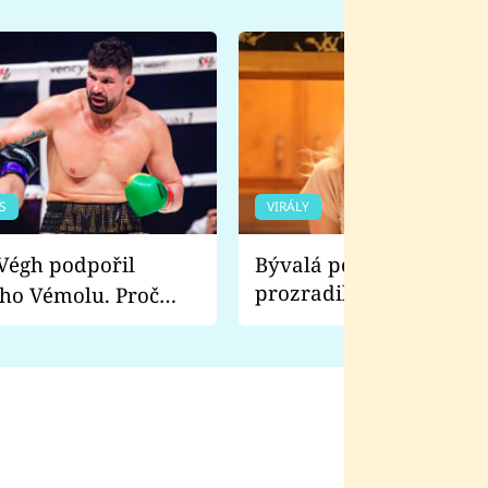
S
VIRÁLY
Bývalá pornoherečka
prozradila, co ji šokova
ho Vémolu. Proč
natáčení Euforie. Vážně
ji zápasit s ním než
bylo drsnější než hanba
 Kinclem?
filmy?