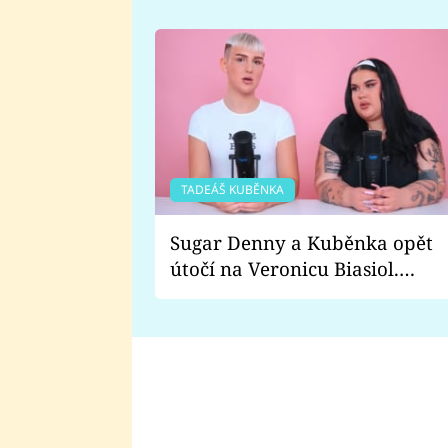
TADEÁŠ KUBĚNKA
Sugar Denny a Kuběnka opět
útočí na Veronicu Biasiol.
Proč je podle nich falešná a
lže o své nevěře?