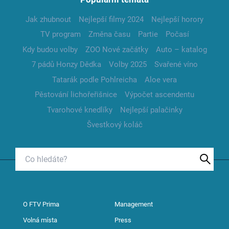
Jak zhubnout
Nejlepší filmy 2024
Nejlepší horory
TV program
Změna času
Partie
Počasí
Kdy budou volby
ZOO Nové začátky
Auto – katalog
7 pádů Honzy Dědka
Volby 2025
Svařené víno
Tatarák podle Pohlreicha
Aloe vera
Pěstování lichořeřišnice
Výpočet ascendentu
Tvarohové knedlíky
Nejlepší palačinky
Švestkový koláč
O FTV Prima
Management
Volná místa
Press