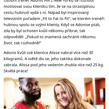
Osobní trenér Adonis Hill z New Yorku se rozhodl
motivovat svou klientku tím, že se na strastiplnou
cestu hubnutí vydá s ní. Nápad byl inspirovaný
televizním pořadem „Fit to Fat to Fit“, ve kterém trenéři
hubnou spolu se svými klienty. Když se Adonise ptali,
zda by byl ochoten kvůli někomu přibrat, tak
odpověděl: „Pokud to znamená zachránit někomu
život, tak rozhodně!“
Adonis kvůli své klientce Alisse nabral více než 30
kilogramů. A světě div se, jeho taktika dokonale
zabrala. Alissa pod jeho vedením zhubla více než 25 kg.
Skvělá práce!