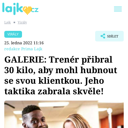
Lajk
■
Virály
Trendy:
KARLOS VÉMOLA
ONLYFANS
VIRÁLY
SDÍLET
SHOPAHOLICADEL
CLASH OF THE STARS
25. ledna 2022 11:16
redakce Prima Lajk
GALERIE: Trenér přibral
30 kilo, aby mohl hubnout
Témata
se svou klientkou. Jeho
Showbyznys
taktika zabrala skvěle!
Youtubeři
Virály