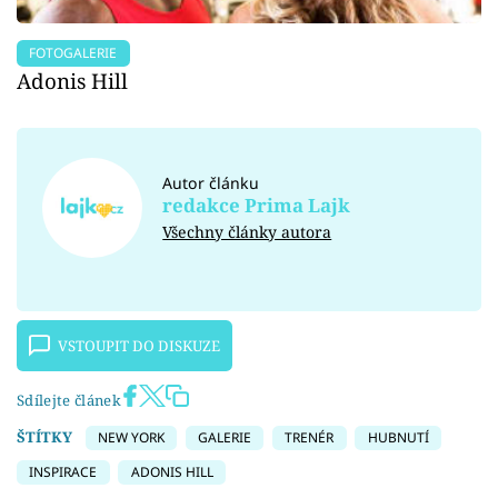
FOTOGALERIE
Adonis Hill
Autor článku
redakce Prima Lajk
Všechny články autora
VSTOUPIT DO DISKUZE
Sdílejte článek
ŠTÍTKY
NEW YORK
GALERIE
TRENÉR
HUBNUTÍ
INSPIRACE
ADONIS HILL