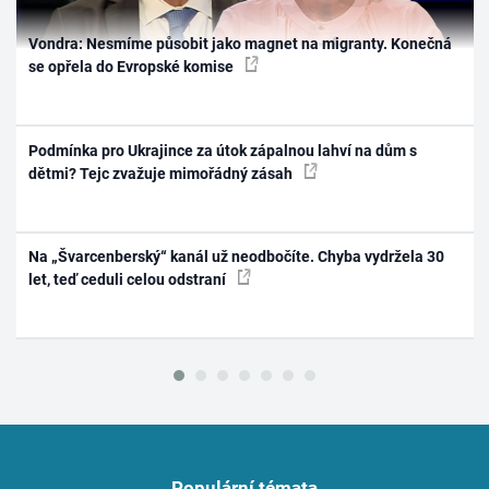
Vondra: Nesmíme působit jako magnet na migranty. Konečná
se opřela do Evropské komise
Podmínka pro Ukrajince za útok zápalnou lahví na dům s
dětmi? Tejc zvažuje mimořádný zásah
Na „Švarcenberský“ kanál už neodbočíte. Chyba vydržela 30
let, teď ceduli celou odstraní
Populární témata