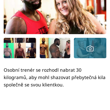
Sex a vztahy
Videa
Sledujte prima+
Přihlášení
Sledujte nás
Osobní trenér se rozhodl nabrat 30
kilogramů, aby mohl shazovat přebytečná kila
společně se svou klientkou.