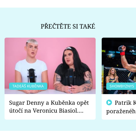
PŘEČTĚTE SI TAKÉ
TADEÁŠ KUBĚNKA
SHOWBYZNYS
Sugar Denny a Kuběnka opět
Patrik Kincl se zastal
útočí na Veronicu Biasiol.
poraženéh
Proč je podle nich falešná a
fanoušci n
lže o své nevěře?