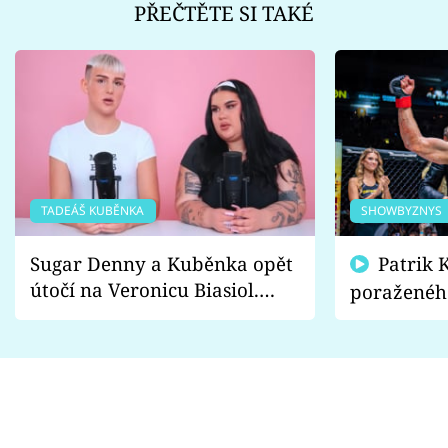
PŘEČTĚTE SI TAKÉ
TADEÁŠ KUBĚNKA
SHOWBYZNYS
Sugar Denny a Kuběnka opět
Patrik Kincl se zastal
útočí na Veronicu Biasiol.
poraženéh
Proč je podle nich falešná a
fanoušci n
lže o své nevěře?