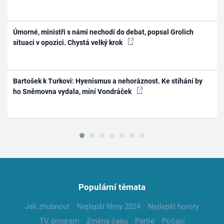
Úmorné, ministři s námi nechodí do debat, popsal Grolich
situaci v opozici. Chystá velký krok
Bartošek k Turkovi: Hyenismus a nehoráznost. Ke stíhání by
ho Sněmovna vydala, míní Vondráček
Populární témata
Jak zhubnout
Nejlepší filmy 2024
Nejlepší horory
TV program
Změna času
Partie
Počasí