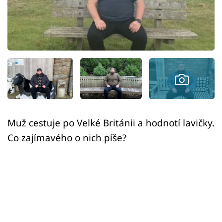
Sex a vztahy
Videa
Sledujte prima+
Přihlášení
Sledujte nás
Muž cestuje po Velké Británii a hodnotí lavičky.
Co zajímavého o nich píše?