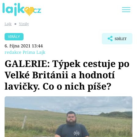
Lajk
■
Virály
Trendy:
KARLOS VÉMOLA
ONLYFANS
VIRÁLY
SDÍLET
SHOPAHOLICADEL
CLASH OF THE STARS
6. října 2021 13:44
redakce Prima Lajk
GALERIE: Týpek cestuje po
Velké Británii a hodnotí
Témata
lavičky. Co o nich píše?
Showbyznys
Youtubeři
Virály