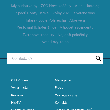
Kdy budou volby
ZOO Nové začátky
Auto – katalog
7 pádů Honzy Dědka
Volby 2025
Svařené víno
Tatarák podle Pohlreicha
Aloe vera
Pěstování lichořeřišnice
Výpočet ascendentu
Tvarohové knedlíky
Nejlepší palačinky
Švestkový koláč
O FTV Prima
Management
Volná místa
Press
Reklama
Castingy a výzvy
HbbTV
Kontakty
Podmínky užívání
Zpracování osobních údajů