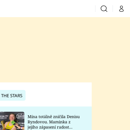
Vyhledávání
Můj 
Prima+
CNN Prima News
Prima Fresh
Prima Living
Prima Zoom
 THE STARS
Prima Lajk
Mína totálně zničila Denisu
Ryndovou. Maminka z
Sledujte nás
jejího zápasení radost