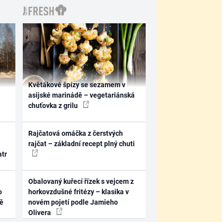
Květákové špízy se sezamem v
asijské marinádě – vegetariánská
chuťovka z grilu
Rajčatová omáčka z čerstvých
rajčat – základní recept plný chuti
atr
Obalovaný kuřecí řízek s vejcem z
o
horkovzdušné fritézy – klasika v
ně
novém pojetí podle Jamieho
Olivera