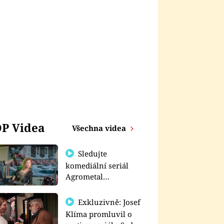
P Videa
Všechna videa
Sledujte
komediální seriál
Agrometal
exkluzivně na
prima+
Exkluzivně: Josef
Klíma promluvil o