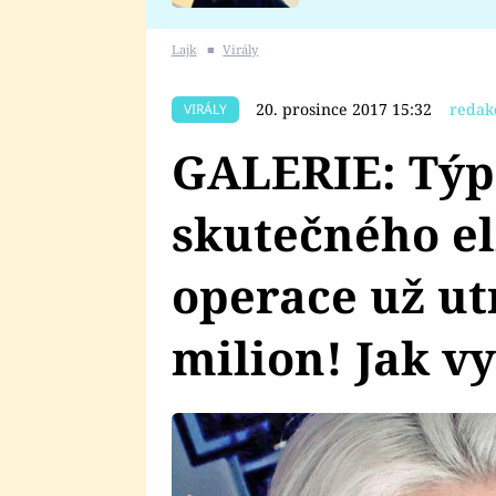
se v Plzni stalo
Lajk
■
Virály
20. prosince 2017 15:32
redak
VIRÁLY
GALERIE: Týp
skutečného el
operace už utr
milion! Jak v