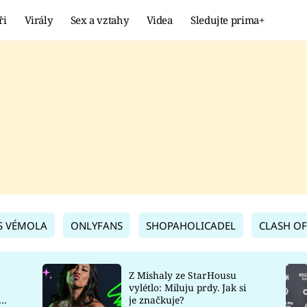
ři
Virály
Sex a vztahy
Videa
Sledujte prima+
Showbyznys
Extrém
VIRÁLY
KURIOZITY
VIDEA
KVÍZY
S VÉMOLA
ONLYFANS
SHOPAHOLICADEL
CLASH OF
Z Mishaly ze StarHousu
vylétlo: Miluju prdy. Jak si
co
je značkuje?