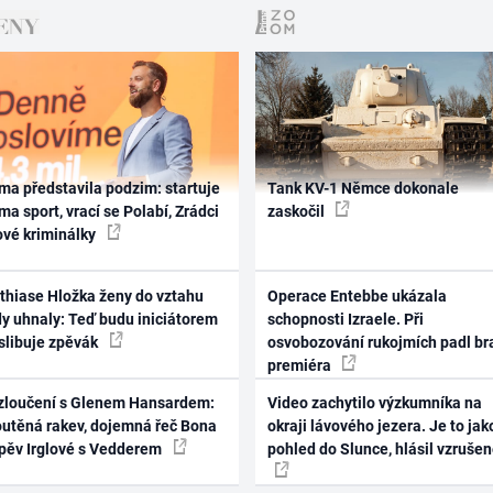
ma představila podzim: startuje
Tank KV-1 Němce dokonale
ma sport, vrací se Polabí, Zrádci
zaskočil
ové kriminálky
thiase Hložka ženy do vztahu
Operace Entebbe ukázala
dy uhnaly: Teď budu iniciátorem
schopnosti Izraele. Při
 slibuje zpěvák
osvobozování rukojmích padl br
premiéra
zloučení s Glenem Hansardem:
Video zachytilo výzkumníka na
outěná rakev, dojemná řeč Bona
okraji lávového jezera. Je to jak
zpěv Irglové s Vedderem
pohled do Slunce, hlásil vzruše