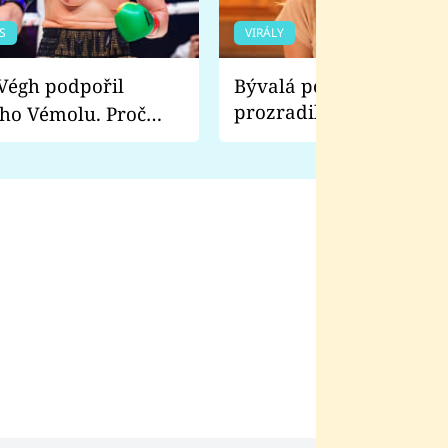
S
VIRÁLY
Bývalá pornoherečka
prozradila, co ji šokova
ho Vémolu. Proč
natáčení Euforie. Vážně
ji zápasit s ním než
bylo drsnější než hanba
 Kinclem?
filmy?