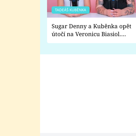
TADEÁŠ KUBĚNKA
Sugar Denny a Kuběnka opět
útočí na Veronicu Biasiol.
Proč je podle nich falešná a
lže o své nevěře?