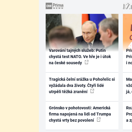
Varování tajných služeb: Putin
Pri
chystá test NATO. Ve hře je i útok
Pri
na české sousedy
i n
Tragická čelní srážka u Pohořelic si
Ma
vyžádala dva životy. Čtyři lidé
vž
utrpěli těžká zranění
já,
Grónsko v pohotovosti: Americká
Ro
firma napojená na lidi od Trumpa
Pr
chystá vrty bez povolení
a 