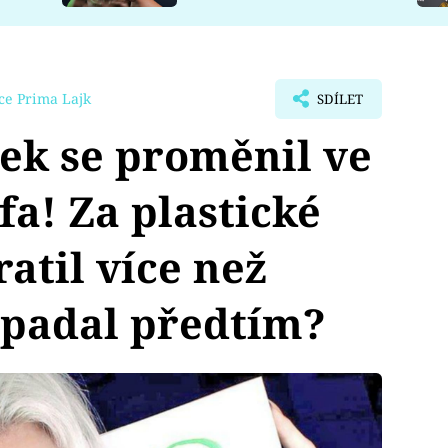
ce Prima Lajk
SDÍLET
ek se proměnil ve
fa! Za plastické
atil více než
ypadal předtím?