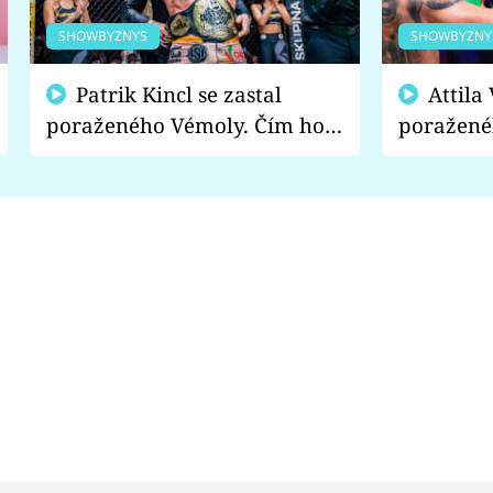
SHOWBYZNYS
SHOWBYZNY
Patrik Kincl se zastal
Attila Végh podpořil
poraženého Vémoly. Čím ho
poražené
fanoušci naštvali?
chce radě
s vítězem