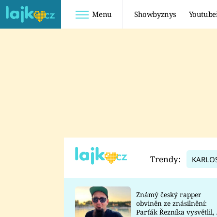
Menu
Showbyznys
Youtube
Youtuberky
Youtubeři
SHOPAHOLICADEL
FATTYPILLOW
ANNA ŠULC
FREESCOOT
SUGAR DENNY
ADAM KAJUMI
LADUŠKA
TADEÁŠ KUBĚNKA
DOMINIKA
DATEL
Trendy:
KARLO
MYSLIVCOVÁ
Známý český rapper
obviněn ze znásilnění:
Parťák Řezníka vysvětlil, 