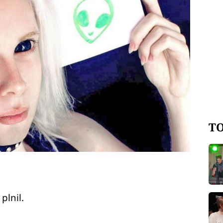
TO
plnil.