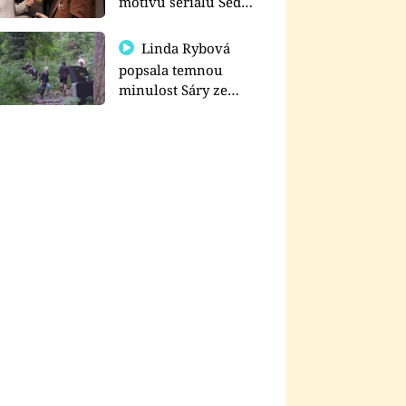
motivu seriálu Sedm
schodů k moci
Linda Rybová
popsala temnou
minulost Sáry ze
seriálu Zákony vlka