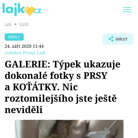
Lajk
■
Virály
Trendy:
KARLOS VÉMOLA
ONLYFANS
VIRÁLY
SDÍLET
SHOPAHOLICADEL
CLASH OF THE STARS
24. září 2020 11:44
redakce Prima Lajk
GALERIE: Týpek ukazuje
dokonalé fotky s PRSY
Témata
a KOŤÁTKY. Nic
Showbyznys
roztomilejšího jste ještě
neviděli
Youtubeři
Virály