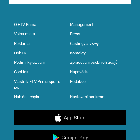
O FTV Prima
Management
Volná místa
Press
Reklama
Castingy a výzvy
HbbTV
Kontakty
Podmínky užívání
Zpracování osobních údajů
Cookies
Nápověda
Vlastník FTV Prima spol. s
Redakce
r.o.
Nahlásit chybu
Nastavení soukromí
App Store
Google Play