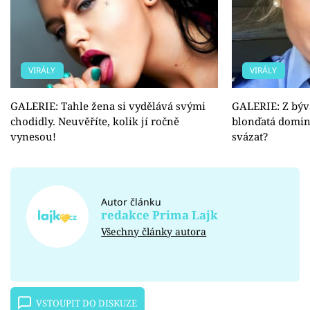
VIRÁLY
VIRÁLY
GALERIE: Tahle žena si vydělává svými
GALERIE: Z býva
chodidly. Neuvěříte, kolik jí ročně
blonďatá domina
vynesou!
svázat?
Autor článku
redakce Prima Lajk
Všechny články autora
VSTOUPIT DO DISKUZE