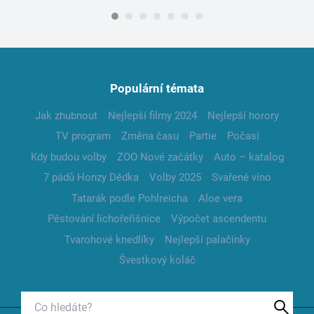
Populární témata
Jak zhubnout
Nejlepší filmy 2024
Nejlepší horory
TV program
Změna času
Partie
Počasí
Kdy budou volby
ZOO Nové začátky
Auto – katalog
7 pádů Honzy Dědka
Volby 2025
Svařené víno
Tatarák podle Pohlreicha
Aloe vera
Pěstování lichořeřišnice
Výpočet ascendentu
Tvarohové knedlíky
Nejlepší palačinky
Švestkový koláč