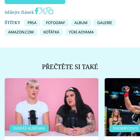
Sdílejte článek
ŠTÍTKY
PRSA
FOTOGRAF
ALBUM
GALERIE
AMAZON.COM
KOŤÁTKA
YŪKI AOYAMA
PŘEČTĚTE SI TAKÉ
TADEÁŠ KUBĚNKA
SHOWBYZNYS