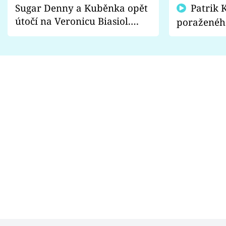
Sugar Denny a Kuběnka opět
Patrik Kincl se zastal
útočí na Veronicu Biasiol.
poraženéh
Proč je podle nich falešná a
fanoušci n
lže o své nevěře?