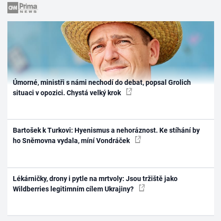
Úmorné, ministři s námi nechodí do debat, popsal Grolich
situaci v opozici. Chystá velký krok
Bartošek k Turkovi: Hyenismus a nehoráznost. Ke stíhání by
ho Sněmovna vydala, míní Vondráček
Lékárničky, drony i pytle na mrtvoly: Jsou tržiště jako
Wildberries legitimním cílem Ukrajiny?