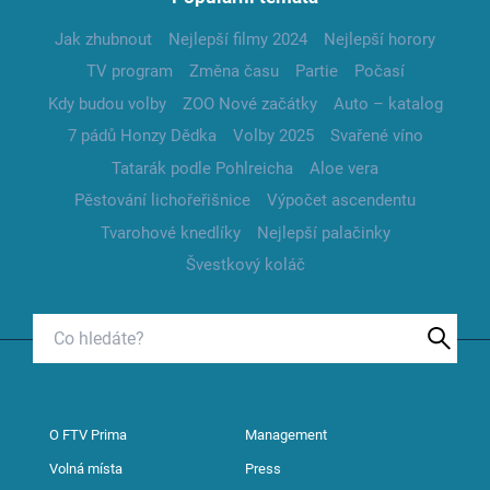
Jak zhubnout
Nejlepší filmy 2024
Nejlepší horory
TV program
Změna času
Partie
Počasí
Kdy budou volby
ZOO Nové začátky
Auto – katalog
7 pádů Honzy Dědka
Volby 2025
Svařené víno
Tatarák podle Pohlreicha
Aloe vera
Pěstování lichořeřišnice
Výpočet ascendentu
Tvarohové knedlíky
Nejlepší palačinky
Švestkový koláč
O FTV Prima
Management
Volná místa
Press