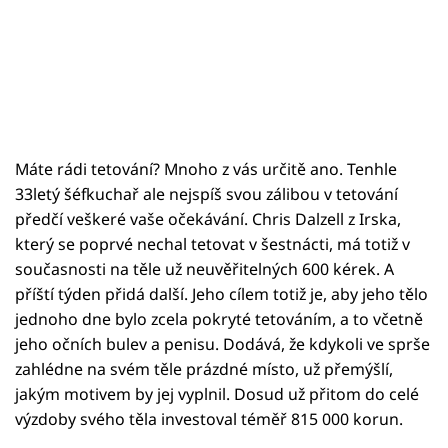
Máte rádi tetování? Mnoho z vás určitě ano. Tenhle
33letý šéfkuchař ale nejspíš svou zálibou v tetování
předčí veškeré vaše očekávání. Chris Dalzell z Irska,
který se poprvé nechal tetovat v šestnácti, má totiž v
současnosti na těle už neuvěřitelných 600 kérek. A
příští týden přidá další. Jeho cílem totiž je, aby jeho tělo
jednoho dne bylo zcela pokryté tetováním, a to včetně
jeho očních bulev a penisu. Dodává, že kdykoli ve sprše
zahlédne na svém těle prázdné místo, už přemýšlí,
jakým motivem by jej vyplnil. Dosud už přitom do celé
výzdoby svého těla investoval téměř 815 000 korun.