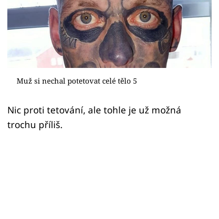
Sex a vztahy
Videa
Sledujte prima+
Přihlášení
Muž si nechal potetovat celé tělo 5
Nic proti tetování, ale tohle je už možná
Sledujte nás
trochu příliš.