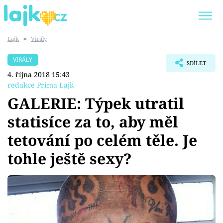
Lajk
■
Virály
Trendy:
KARLOS VÉMOLA
ONLYFANS
VIRÁLY
SDÍLET
SHOPAHOLICADEL
CLASH OF THE STARS
4. října 2018 15:43
redakce Prima Lajk
GALERIE: Týpek utratil
statisíce za to, aby měl
Témata
tetování po celém těle. Je
Showbyznys
tohle ještě sexy?
Youtubeři
Virály