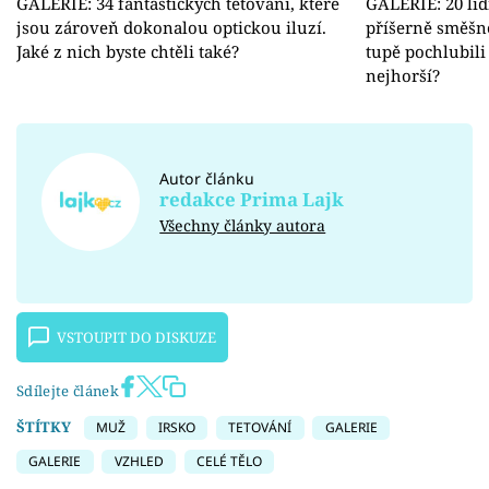
GALERIE: 34 fantastických tetování, které
GALERIE: 20 lidí
jsou zároveň dokonalou optickou iluzí.
příšerně směšné
Jaké z nich byste chtěli také?
tupě pochlubili 
nejhorší?
Autor článku
redakce Prima Lajk
Všechny články autora
VSTOUPIT DO DISKUZE
Sdílejte článek
ŠTÍTKY
MUŽ
IRSKO
TETOVÁNÍ
GALERIE
GALERIE
VZHLED
CELÉ TĚLO