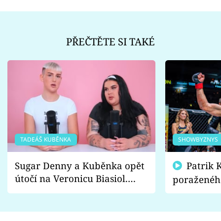
PŘEČTĚTE SI TAKÉ
TADEÁŠ KUBĚNKA
SHOWBYZNYS
Sugar Denny a Kuběnka opět
Patrik Kincl se zastal
útočí na Veronicu Biasiol.
poraženéh
Proč je podle nich falešná a
fanoušci n
lže o své nevěře?