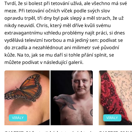
Tvrdí, že si bolest při tetování užívá, ale všechno má své
meze. Při tetování očních víček podle svých slov
opravdu trpěl, tři dny byl pak slepý a měl strach, že už
nikdy neuvidí. Chris, který měl dříve kvůli svému
extravagantnímu vzhledu problémy najít práci, si dnes
vydělává televizní tvorbou a má jediný sen: podívat se
do zrcadla a nezahlédnout ani milimetr své původní
kůže. Na to, jak se mu daří si tohle přání splnit, se
můžete podívat v následující galerii.
VIRÁLY
VIRÁLY