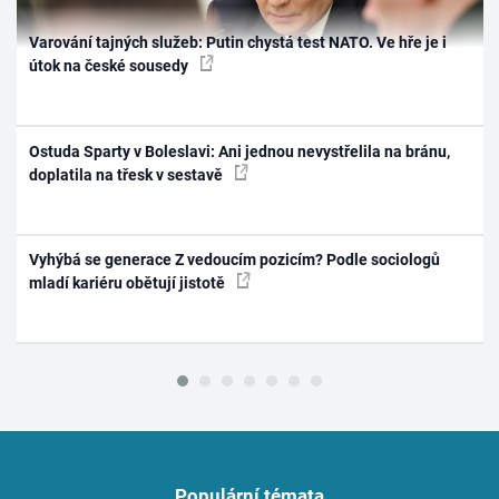
Varování tajných služeb: Putin chystá test NATO. Ve hře je i
útok na české sousedy
Ostuda Sparty v Boleslavi: Ani jednou nevystřelila na bránu,
doplatila na třesk v sestavě
Vyhýbá se generace Z vedoucím pozicím? Podle sociologů
mladí kariéru obětují jistotě
Populární témata