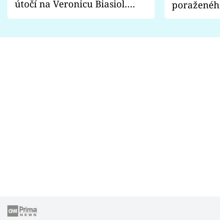
útočí na Veronicu Biasiol.
poraženéh
Proč je podle nich falešná a
fanoušci n
lže o své nevěře?