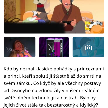
Sex a vztahy
Videa
Sledujte prima+
Přihlášení
Sledujte nás
Kdo by neznal klasické pohádky s princeznami
a princi, kteří spolu žijí šťastně až do smrti na
svém zámku. Co když by ale všechny postavy
od Disneyho najednou žily v našem reálném
světě plném technologií a nástrah. Bylo by
jejich život stále tak bezstarostný a idylický?