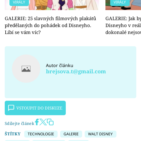
VIRÁLY
VIRÁLY
GALERIE: 25 slavných filmových plakátů
GALERIE: Jak b
předělaných do pohádek od Disneyho.
Disneyho v reá
Líbí se vám víc?
dokonalé nejso
Autor článku
brejsova.t@gmail.com
VSTOUPIT DO DISKUZE
Sdílejte článek
ŠTÍTKY
TECHNOLOGIE
GALERIE
WALT DISNEY