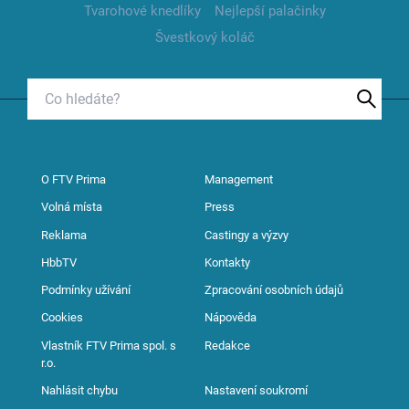
Tvarohové knedlíky
Nejlepší palačinky
Švestkový koláč
O FTV Prima
Management
Volná místa
Press
Reklama
Castingy a výzvy
HbbTV
Kontakty
Podmínky užívání
Zpracování osobních údajů
Cookies
Nápověda
Vlastník FTV Prima spol. s
Redakce
r.o.
Nahlásit chybu
Nastavení soukromí