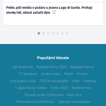
Peklo, píší média o požáru u jezera Lago di Garda. Prchají
stovky lidí, oblast zahalil dým
Populární témata
Jak zhubnout
Nejlepší filmy 2024
Nejlepší horory
TV program
Změna času
Partie
Počasí
Kdy budou volby
ZOO Nové začátky
Auto – katalog
7 pádů Honzy Dědka
Volby 2025
Svařené víno
Tatarák podle Pohlreicha
Aloe vera
Pěstování lichořeřišnice
Výpočet ascendentu