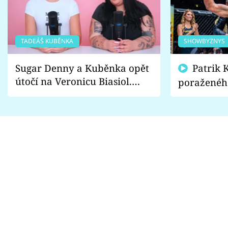
TADEÁŠ KUBĚNKA
SHOWBYZNYS
Sugar Denny a Kuběnka opět
Patrik Kincl se zastal
útočí na Veronicu Biasiol.
poraženéh
Proč je podle nich falešná a
fanoušci n
lže o své nevěře?