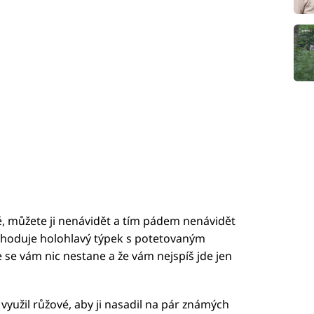
ě, můžete ji nenávidět a tím pádem nenávidět
apochoduje holohlavý týpek s potetovaným
že se vám nic nestane a že vám nejspíš jde jen
yužil růžové, aby ji nasadil na pár známých