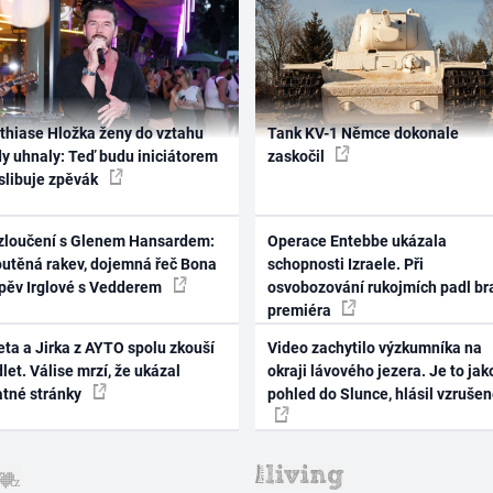
thiase Hložka ženy do vztahu
Tank KV-1 Němce dokonale
dy uhnaly: Teď budu iniciátorem
zaskočil
 slibuje zpěvák
zloučení s Glenem Hansardem:
Operace Entebbe ukázala
outěná rakev, dojemná řeč Bona
schopnosti Izraele. Při
zpěv Irglové s Vedderem
osvobozování rukojmích padl br
premiéra
ta a Jirka z AYTO spolu zkouší
Video zachytilo výzkumníka na
let. Válise mrzí, že ukázal
okraji lávového jezera. Je to jak
atné stránky
pohled do Slunce, hlásil vzruše