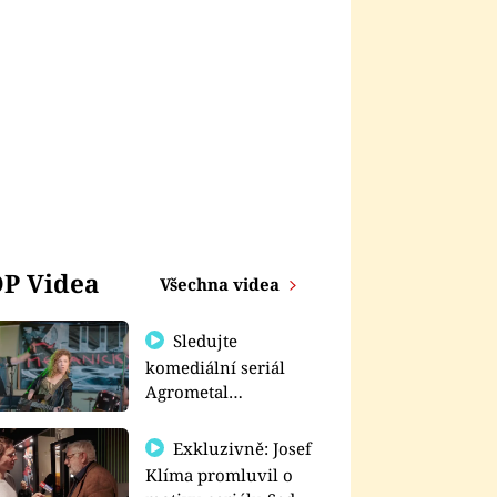
P Videa
Všechna videa
Sledujte
komediální seriál
Agrometal
exkluzivně na
prima+
Exkluzivně: Josef
Klíma promluvil o