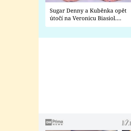
Sugar Denny a Kuběnka opět
útočí na Veronicu Biasiol.
Proč je podle nich falešná a
lže o své nevěře?