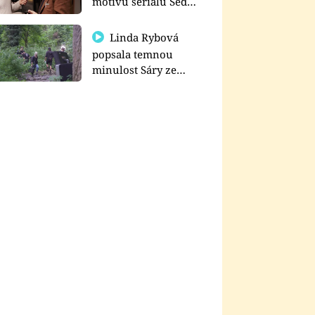
motivu seriálu Sedm
schodů k moci
Linda Rybová
popsala temnou
minulost Sáry ze
seriálu Zákony vlka