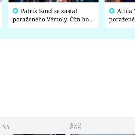
Patrik Kincl se zastal
Attila Végh podpořil
poraženého Vémoly. Čím ho
poražené
fanoušci naštvali?
chce radě
s vítězem