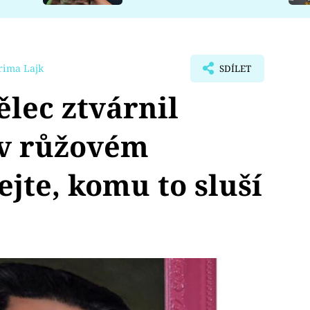
rima Lajk
SDÍLET
lec ztvárnil
 v růžovém
ejte, komu to sluší