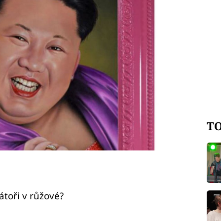
TO
átoři v růžové?