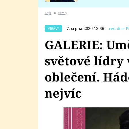
se v Plzni stalo
Lajk
■
Virály
7. srpna 2020 13:56
redakce P
VIRÁLY
GALERIE: Umě
světové lídry
oblečení. Hád
nejvíc