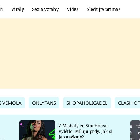
ři
Virály
Sex a vztahy
Videa
Sledujte prima+
Showbyznys
Extrém
VIRÁLY
KURIOZITY
VIDEA
KVÍZY
S VÉMOLA
ONLYFANS
SHOPAHOLICADEL
CLASH OF
Z Mishaly ze StarHousu
vylétlo: Miluju prdy. Jak si
co
je značkuje?