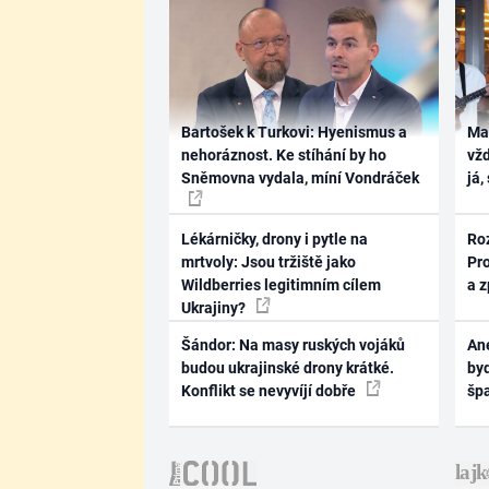
Bartošek k Turkovi: Hyenismus a
Ma
nehoráznost. Ke stíhání by ho
vž
Sněmovna vydala, míní Vondráček
já,
Lékárničky, drony i pytle na
Ro
mrtvoly: Jsou tržiště jako
Pr
Wildberries legitimním cílem
a 
Ukrajiny?
Šándor: Na masy ruských vojáků
Ane
budou ukrajinské drony krátké.
byd
Konflikt se nevyvíjí dobře
šp