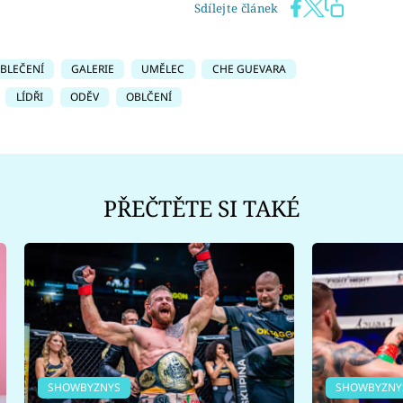
Sdílejte článek
BLEČENÍ
GALERIE
UMĚLEC
CHE GUEVARA
LÍDŘI
ODĚV
OBLČENÍ
PŘEČTĚTE SI TAKÉ
SHOWBYZNYS
SHOWBYZNY