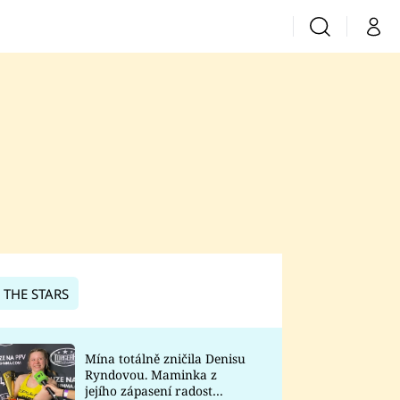
Vyhledávání
Můj 
Prima+
CNN Prima News
Prima Fresh
Prima Living
Prima Zoom
 THE STARS
Prima Lajk
Mína totálně zničila Denisu
Ryndovou. Maminka z
Sledujte nás
jejího zápasení radost