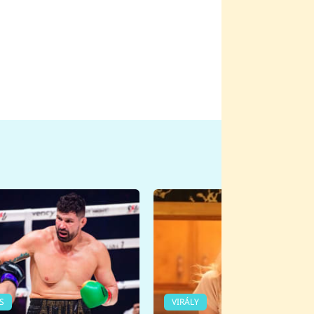
S
VIRÁLY