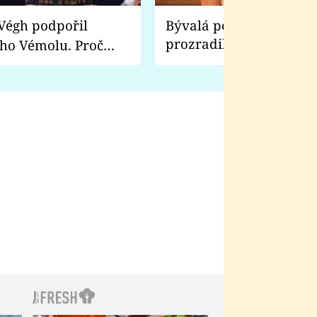
Bývalá pornoherečka
prozradila, co ji šokova
ho Vémolu. Proč
natáčení Euforie. Vážně
ji zápasit s ním než
bylo drsnější než hanba
 Kinclem?
filmy?