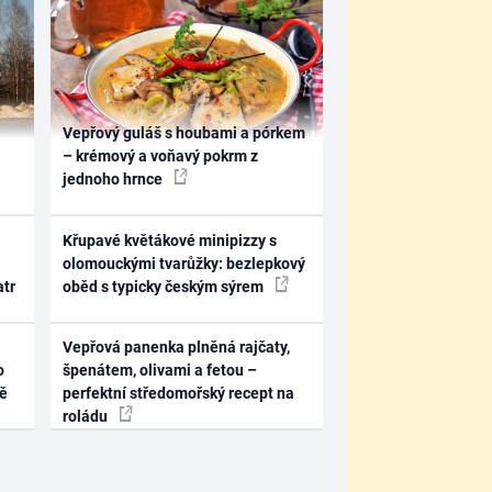
Vepřový guláš s houbami a pórkem
– krémový a voňavý pokrm z
jednoho hrnce
Křupavé květákové minipizzy s
olomouckými tvarůžky: bezlepkový
atr
oběd s typicky českým sýrem
Vepřová panenka plněná rajčaty,
o
špenátem, olivami a fetou –
ně
perfektní středomořský recept na
roládu