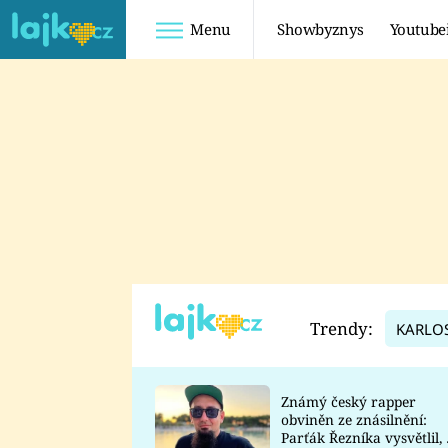
Menu
Showbyznys
Youtube
Youtuberky
Youtubeři
SHOPAHOLICADEL
FATTYPILLOW
ANNA ŠULC
FREESCOOT
SUGAR DENNY
ADAM KAJUMI
LADUŠKA
TADEÁŠ KUBĚNKA
DOMINIKA
DATEL
Trendy:
KARLO
MYSLIVCOVÁ
Známý český rapper
obviněn ze znásilnění:
Parťák Řezníka vysvětlil, 