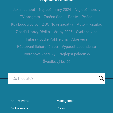
Jak zhubnout
Nejlepší filmy 2024
Nejlepší horory
TV program
Změna času
Partie
Počasí
Kdy budou volby
ZOO Nové začátky
Auto – katalog
7 pádů Honzy Dědka
Volby 2025
Svařené víno
Tatarák podle Pohlreicha
Aloe vera
Pěstování lichořeřišnice
Výpočet ascendentu
Tvarohové knedlíky
Nejlepší palačinky
Švestkový koláč
O FTV Prima
Management
Volná místa
Press