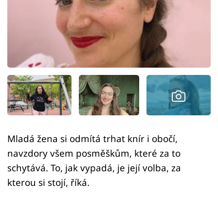
Sex a vztahy
Videa
Sledujte prima+
Přihlášení
Sledujte nás
Mladá žena si odmítá trhat knír i obočí,
navzdory všem posměškům, které za to
schytává. To, jak vypadá, je její volba, za
kterou si stojí, říká.