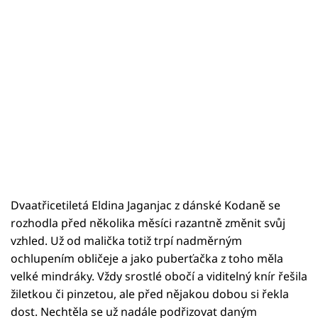
Dvaatřicetiletá Eldina Jaganjac z dánské Kodaně se
rozhodla před několika měsíci razantně změnit svůj
vzhled. Už od malička totiž trpí nadměrným
ochlupením obličeje a jako puberťačka z toho měla
velké mindráky. Vždy srostlé obočí a viditelný knír řešila
žiletkou či pinzetou, ale před nějakou dobou si řekla
dost. Nechtěla se už nadále podřizovat daným