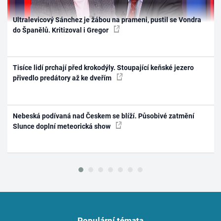
Ultralevicový Sánchez je žábou na prameni, pustil se Vondra
do Španělů. Kritizoval i Gregor
Tisíce lidí prchají před krokodýly. Stoupající keňské jezero
přivedlo predátory až ke dveřím
Nebeská podívaná nad Českem se blíží. Působivé zatmění
Slunce doplní meteorická show
Populární témata