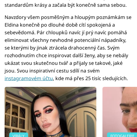
standardům krásy a začala být konečně sama sebou.
Navzdory všem posměšným a hloupým poznámkám se
Eldina konečně po dlouhé době cítí spokojená a
sebevědomá. Pár chloupků navíc jí prý navíc pomáhá
eliminovat všechny nevhodné potenciální nápadníky,
se kterými by jinak ztrácela drahocenný čas. Svým
rozhodnutím chce inspirovat další ženy, aby se nebály
ukázat svou skutečnou tvář a přijaly se takové, jaké
jsou. Svou inspirativní cestu sdílí na svém
instagramovém účtu
, kde má přes 25 tisíc sledujících.
VIRÁLY
FOTOGALERIE