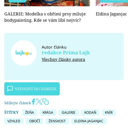
GALERIE: Modelka s obřími prsy miluje
Eldina Jaganjac
bodypainting. Kde se vám líbí nejvíc?
Autor článku
redakce Prima Lajk
Všechny články autora
VSTOUPIT DO DISKUZE
Sdílejte článek
ŠTÍTKY
ŽEŇA
KRÁSA
GALERIE
KODAŇ
KNÍR
VZHLED
OBOČÍ
ŽENSKOST
ELDINA JAGANJAC