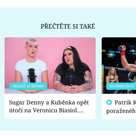
PŘEČTĚTE SI TAKÉ
TADEÁŠ KUBĚNKA
SHOWBYZNYS
Sugar Denny a Kuběnka opět
Patrik Kincl se zastal
útočí na Veronicu Biasiol.
poraženéh
Proč je podle nich falešná a
fanoušci n
lže o své nevěře?