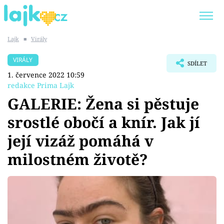
Lajk
■
Virály
Trendy:
KARLOS VÉMOLA
ONLYFANS
VIRÁLY
SDÍLET
SHOPAHOLICADEL
CLASH OF THE STARS
1. července 2022 10:59
redakce Prima Lajk
GALERIE: Žena si pěstuje
srostlé obočí a knír. Jak jí
Témata
její vizáž pomáhá v
Showbyznys
milostném životě?
Youtubeři
Virály