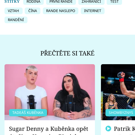
ŠTÍTKY
RODINA
PRVNÍ RANDE
ZAHRANIČÍ
TEST
VZTAH
ČÍNA
RANDE NASLEPO
INTERNET
RANDĚNÍ
PŘEČTĚTE SI TAKÉ
TADEÁŠ KUBĚNKA
SHOWBYZNYS
Sugar Denny a Kuběnka opět
Patrik Kincl se zastal