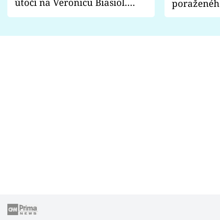
útočí na Veronicu Biasiol.
poraženéh
Proč je podle nich falešná a
fanoušci n
lže o své nevěře?