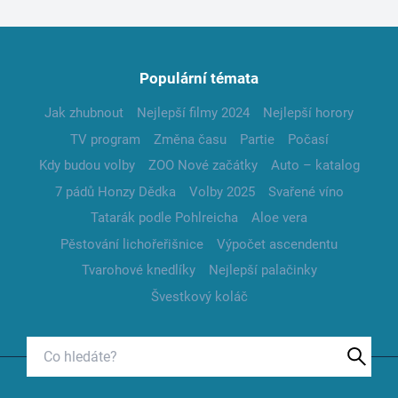
Populární témata
Jak zhubnout
Nejlepší filmy 2024
Nejlepší horory
TV program
Změna času
Partie
Počasí
Kdy budou volby
ZOO Nové začátky
Auto – katalog
7 pádů Honzy Dědka
Volby 2025
Svařené víno
Tatarák podle Pohlreicha
Aloe vera
Pěstování lichořeřišnice
Výpočet ascendentu
Tvarohové knedlíky
Nejlepší palačinky
Švestkový koláč