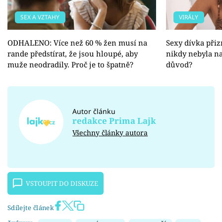
SEX A VZTAHY
VIRÁLY
ODHALENO: Více než 60 % žen musí na
Sexy dívka přiz
rande předstírat, že jsou hloupé, aby
nikdy nebyla na
muže neodradily. Proč je to špatně?
důvod?
Autor článku
redakce Prima Lajk
Všechny články autora
VSTOUPIT DO DISKUZE
Sdílejte článek