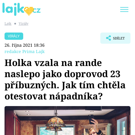
Lajk
■
Virály
Trendy:
KARLOS VÉMOLA
ONLYFANS
VIRÁLY
SDÍLET
SHOPAHOLICADEL
CLASH OF THE STARS
26. října 2021 18:36
redakce Prima Lajk
Holka vzala na rande
naslepo jako doprovod 23
Témata
příbuzných. Jak tím chtěla
Showbyznys
otestovat nápadníka?
Youtubeři
Virály