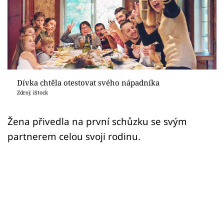
Sex a vztahy
Videa
Sledujte prima+
Přihlášení
Dívka chtěla otestovat svého nápadníka
Zdroj: iStock
Sledujte nás
Žena přivedla na první schůzku se svým
partnerem celou svoji rodinu.