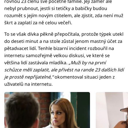
rovnou 23 členů své početné famílie. Její záměr ale
nebyl prubnout, jestli si tetičky a babičky budou
rozumět s jejím novým ctitelem, ale zjistit, zda není muž
škrt a zaplatí za ně celou večeři.
To se však dívka pěkně přepočítala, protože týpek utekl
do deseti minut a na stole zůstal jenom mastný účet za
pětadvacet lidí. Tenhle bizarní incident rozbouřil na
internetu samozřejmě velkou diskusi, ve které se
většina lidí zastávala mladíka.
„Muži by na první
schůzce měli zaplatit, ale přivést na rande 23 dalších lidí
je prostě nepřijatelné,“
okomentoval situaci jeden z
uživatelů na internetu.