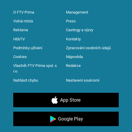
O FTV Prima
Management
Volná místa
Press
Reklama
Castingy a výzvy
HbbTV
Kontakty
Podmínky užívání
Zpracování osobních údajů
Cookies
Nápověda
Vlastník FTV Prima spol. s
Redakce
r.o.
Nahlásit chybu
Nastavení soukromí
App Store
Google Play