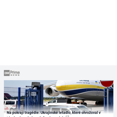
Na pokraji tragédie: Ukrajinské letadlo, které ohrožoval v