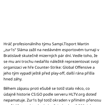
Hráč profesionálního týmu Sampi.Tisport Martin
„zur1s“ Sláma zažil na nedávném esportovém turnaji v
Bratislavě skutečně mizerných pár dní. Vedle toho, že
se mu ani trochu nedařilo náležitě reprezentovat svoji
organizaci ve hře Counter-Strike: Global Offensive a
jeho tým vypadl ještě před play-off, další rána přišla
hned záhy.
Během zápasu proti eSubě se totiž stalo něco, co
údajně historie CS:GO podle serveru HLTV.org doteď
nepamatuje. Zur1s byl totiž okraden v přímém přenosu