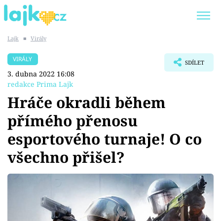
Lajk
■
Virály
Trendy:
KARLOS VÉMOLA
ONLYFANS
VIRÁLY
SDÍLET
SHOPAHOLICADEL
CLASH OF THE STARS
3. dubna 2022 16:08
redakce Prima Lajk
Hráče okradli během
přímého přenosu
Témata
esportového turnaje! O co
Showbyznys
všechno přišel?
Youtubeři
Virály