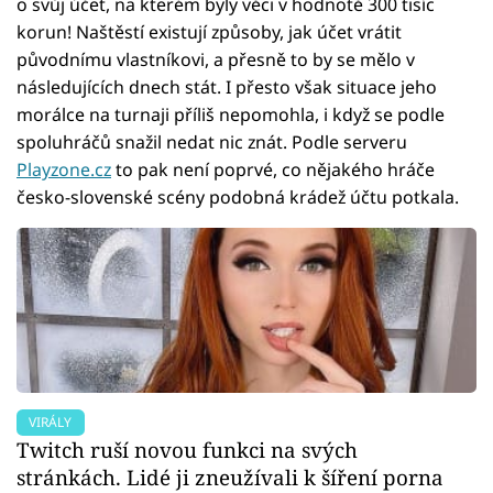
o svůj účet, na kterém byly věci v hodnotě 300 tisíc
korun! Naštěstí existují způsoby, jak účet vrátit
původnímu vlastníkovi, a přesně to by se mělo v
následujících dnech stát. I přesto však situace jeho
morálce na turnaji příliš nepomohla, i když se podle
spoluhráčů snažil nedat nic znát. Podle serveru
Playzone.cz
to pak není poprvé, co nějakého hráče
česko-slovenské scény podobná krádež účtu potkala.
VIRÁLY
Twitch ruší novou funkci na svých
stránkách. Lidé ji zneužívali k šíření porna