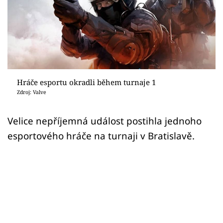
Sex a vztahy
Videa
Sledujte prima+
Přihlášení
Hráče esportu okradli během turnaje 1
Zdroj: Valve
Sledujte nás
Velice nepříjemná událost postihla jednoho
esportového hráče na turnaji v Bratislavě.