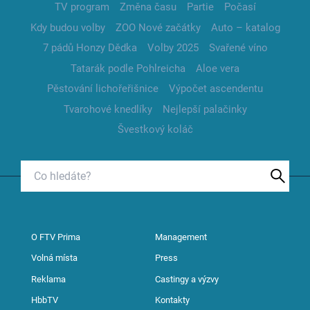
TV program
Změna času
Partie
Počasí
Kdy budou volby
ZOO Nové začátky
Auto – katalog
7 pádů Honzy Dědka
Volby 2025
Svařené víno
Tatarák podle Pohlreicha
Aloe vera
Pěstování lichořeřišnice
Výpočet ascendentu
Tvarohové knedlíky
Nejlepší palačinky
Švestkový koláč
O FTV Prima
Management
Volná místa
Press
Reklama
Castingy a výzvy
HbbTV
Kontakty