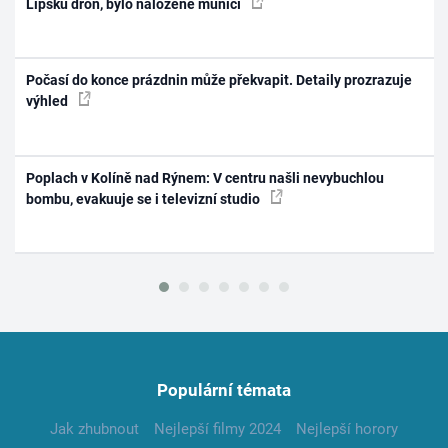
Lipsku dron, bylo naložené municí
Počasí do konce prázdnin může překvapit. Detaily prozrazuje
výhled
Poplach v Kolíně nad Rýnem: V centru našli nevybuchlou
bombu, evakuuje se i televizní studio
Populární témata
Jak zhubnout
Nejlepší filmy 2024
Nejlepší horory