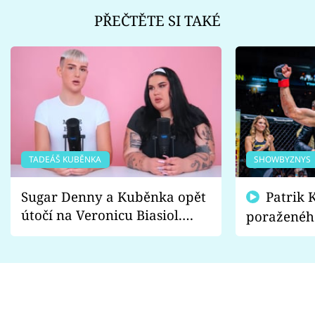
PŘEČTĚTE SI TAKÉ
TADEÁŠ KUBĚNKA
SHOWBYZNYS
Sugar Denny a Kuběnka opět
Patrik Kincl se zastal
útočí na Veronicu Biasiol.
poraženéh
Proč je podle nich falešná a
fanoušci n
lže o své nevěře?