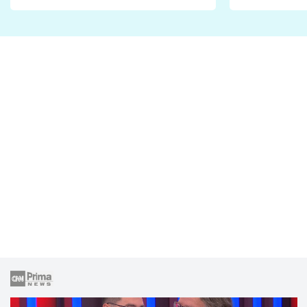
Proč je podle nich falešná a
fanoušci n
lže o své nevěře?