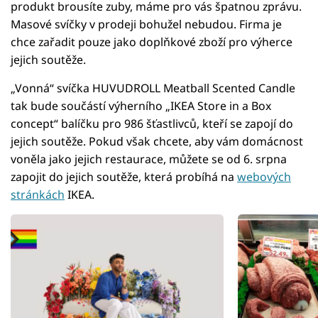
produkt brousíte zuby, máme pro vás špatnou zprávu.
Masové svíčky v prodeji bohužel nebudou. Firma je
chce zařadit pouze jako doplňkové zboží pro výherce
jejich soutěže.
„Vonná“ svíčka HUVUDROLL Meatball Scented Candle
tak bude součástí výherního „IKEA Store in a Box
concept“ balíčku pro 986 šťastlivců, kteří se zapojí do
jejich soutěže. Pokud však chcete, aby vám domácnost
voněla jako jejich restaurace, můžete se od 6. srpna
zapojit do jejich soutěže, která probíhá na
webových
stránkách
IKEA.