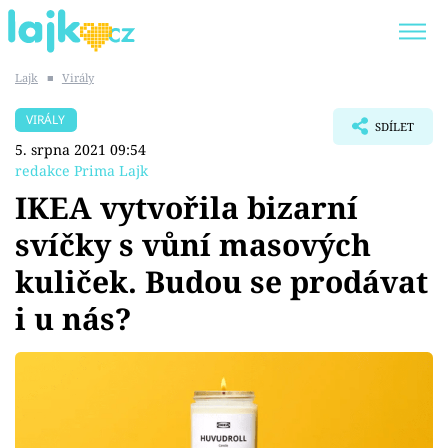
Lajk
■
Virály
Trendy:
KARLOS VÉMOLA
ONLYFANS
VIRÁLY
SDÍLET
SHOPAHOLICADEL
CLASH OF THE STARS
5. srpna 2021 09:54
redakce Prima Lajk
IKEA vytvořila bizarní
svíčky s vůní masových
Témata
kuliček. Budou se prodávat
Showbyznys
i u nás?
Youtubeři
Virály