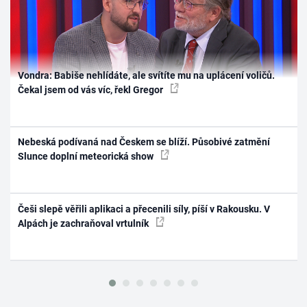
Vondra: Babiše nehlídáte, ale svítíte mu na uplácení voličů.
Čekal jsem od vás víc, řekl Gregor
Nebeská podívaná nad Českem se blíží. Působivé zatmění
Slunce doplní meteorická show
Češi slepě věřili aplikaci a přecenili síly, píší v Rakousku. V
Alpách je zachraňoval vrtulník