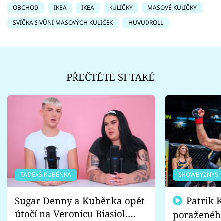
OBCHOD
IKEA
IKEA
KULIČKY
MASOVÉ KULIČKY
SVÍČKA S VŮNÍ MASOVÝCH KULIČEK
HUVUDROLL
PŘEČTĚTE SI TAKÉ
TADEÁŠ KUBĚNKA
SHOWBYZNYS
Sugar Denny a Kuběnka opět
Patrik Kincl se zastal
útočí na Veronicu Biasiol.
poraženéh