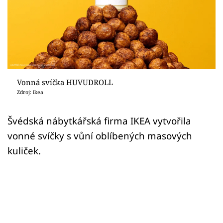
Sex a vztahy
Videa
Sledujte prima+
Přihlášení
Vonná svíčka HUVUDROLL
Zdroj: ikea
Sledujte nás
Švédská nábytkářská firma IKEA vytvořila
vonné svíčky s vůní oblíbených masových
kuliček.