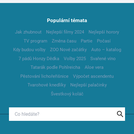
Populární témata
Jak zhubnout
Nejlepší filmy 2024
Nejlepší horory
TV program
Změna času
Partie
Počasí
Kdy budou volby
ZOO Nové začátky
Auto – katalog
7 pádů Honzy Dědka
Volby 2025
Svařené víno
Tatarák podle Pohlreicha
Aloe vera
Pěstování lichořeřišnice
Výpočet ascendentu
Tvarohové knedlíky
Nejlepší palačinky
Švestkový koláč