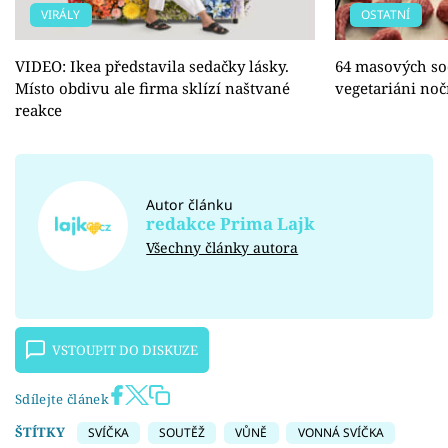
VIRÁLY
OSTATNÍ
VIDEO: Ikea představila sedačky lásky.
64 masových so
Místo obdivu ale firma sklízí naštvané
vegetariáni no
reakce
Autor článku
redakce Prima Lajk
Všechny články autora
VSTOUPIT DO DISKUZE
Sdílejte článek
ŠTÍTKY
SVÍČKA
SOUTĚŽ
VŮNĚ
VONNÁ SVÍČKA