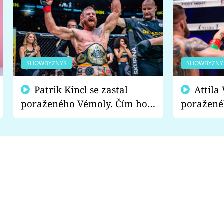
SHOWBYZNYS
SHOWBYZNY
Patrik Kincl se zastal
Attila Végh podpořil
poraženého Vémoly. Čím ho
poražené
fanoušci naštvali?
chce radě
s vítězem