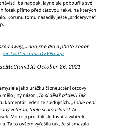
ávisti, ba naopak. Jayne ale pobouřila své
ých fotek přímo před tátovou rakví, na kterých
talo. Korunu tomu nasadily ještě „srdceryvné“
p.
ssed away,,,, and she did a photo shoot
.
pic.twitter.com/u1EVNxaajz
acMcCannTX)
October 26, 2021
nemyslela jako urážku či zneuctění otcovy
 mělo jiný názor.
„To si děláš p*del?! Tak
u komentář jeden ze sledujících.
„Tohle není
aný veterán, tohle si nezasloužil. Ať
ek. Mnozí ji přestali sledovat a vybízeli
a. Ta to ovšem vyřešila tak, že si smazala