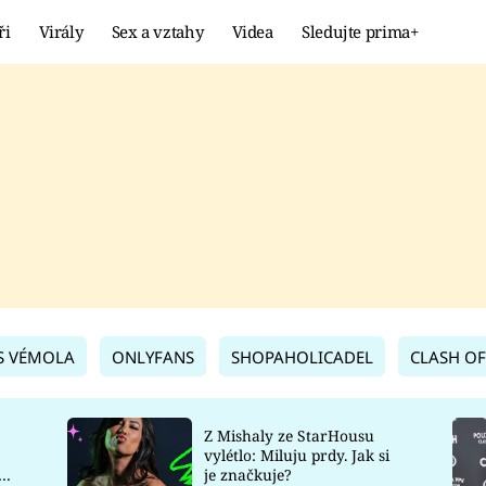
ři
Virály
Sex a vztahy
Videa
Sledujte prima+
Showbyznys
Extrém
VIRÁLY
KURIOZITY
VIDEA
KVÍZY
S VÉMOLA
ONLYFANS
SHOPAHOLICADEL
CLASH OF
Z Mishaly ze StarHousu
vylétlo: Miluju prdy. Jak si
co
je značkuje?