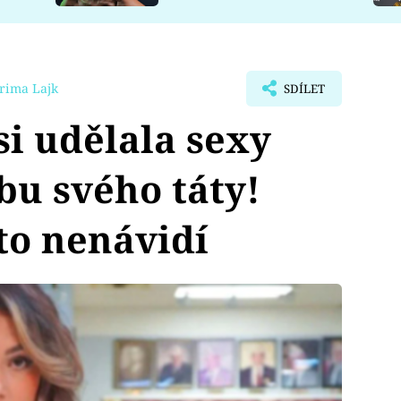
rima Lajk
SDÍLET
si udělala sexy
bu svého táty!
 to nenávidí