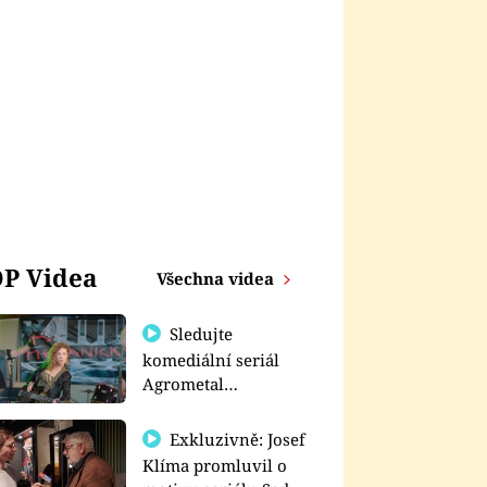
P Videa
Všechna videa
Sledujte
komediální seriál
Agrometal
exkluzivně na
prima+
Exkluzivně: Josef
Klíma promluvil o