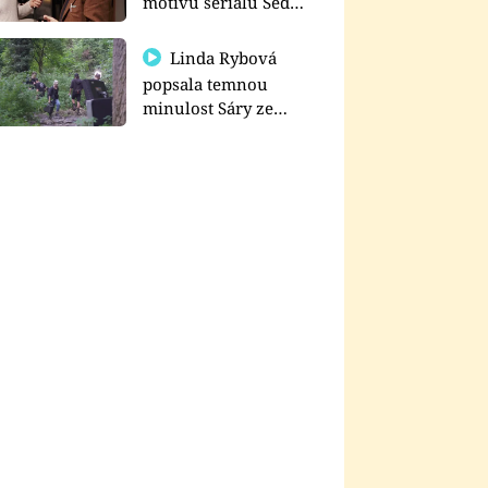
motivu seriálu Sedm
schodů k moci
Linda Rybová
popsala temnou
minulost Sáry ze
seriálu Zákony vlka