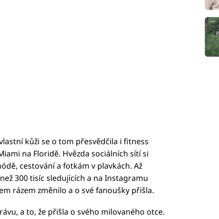
vlastní kůži se o tom přesvědčila i fitness
iami na Floridě. Hvězda sociálních sítí si
ódě, cestování a fotkám v plavkách. Až
ež 300 tisíc sledujících a na Instagramu
em rázem změnilo a o své fanoušky přišla.
ávu, a to, že přišla o svého milovaného otce.