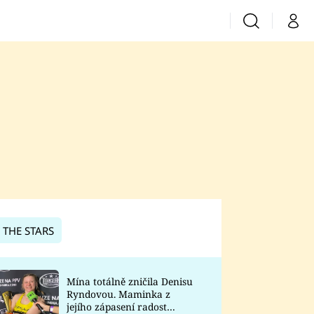
Vyhledávání
Můj 
Prima+
CNN Prima News
Prima Fresh
Prima Living
Prima Zoom
 THE STARS
Prima Lajk
Mína totálně zničila Denisu
Ryndovou. Maminka z
Sledujte nás
jejího zápasení radost