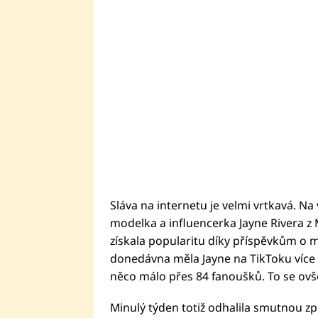
Sláva na internetu je velmi vrtkavá. Na 
modelka a influencerka Jayne Rivera z M
získala popularitu díky příspěvkům o m
donedávna měla Jayne na TikToku více n
něco málo přes 84 fanoušků. To se ovš
Minulý týden totiž odhalila smutnou zpr