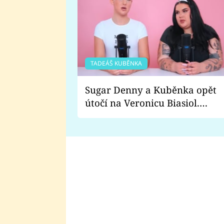
TADEÁŠ KUBĚNKA
Sugar Denny a Kuběnka opět
útočí na Veronicu Biasiol.
Proč je podle nich falešná a
lže o své nevěře?