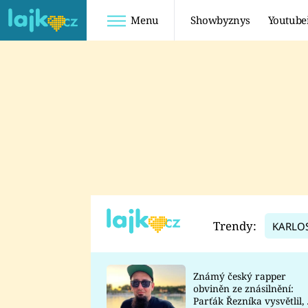
Menu
Showbyznys
Youtube
Youtuberky
Youtubeři
SHOPAHOLICADEL
FATTYPILLOW
ANNA ŠULC
FREESCOOT
SUGAR DENNY
ADAM KAJUMI
LADUŠKA
TADEÁŠ KUBĚNKA
DOMINIKA
DATEL
Trendy:
KARLO
MYSLIVCOVÁ
Známý český rapper
obviněn ze znásilnění:
Parťák Řezníka vysvětlil, 