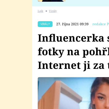
se v Plzni stalo
Lajk
■
Virály
27. října 2021 09:39
redakce P
VIRÁLY
Influencerka 
fotky na pohř
Internet ji za