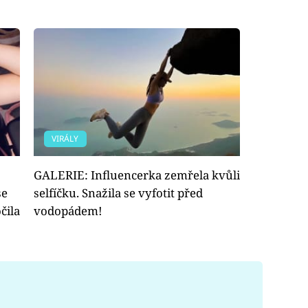
VIRÁLY
GALERIE: Influencerka zemřela kvůli
se
selfíčku. Snažila se vyfotit před
čila
vodopádem!