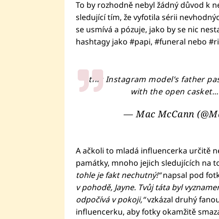
To by rozhodně nebyl žádný důvod k nen
sledující tím, že vyfotila sérii nevhodn
se usmívá a pózuje, jako by se nic nes
hashtagy jako #papi, #funeral nebo #ri
this Instagram model’s father pa
with the open casket…
— Mac McCann (@M
A ačkoli to mladá influencerka určitě 
památky, mnoho jejich sledujících na to
tohle je fakt nechutný!“
napsal pod fotk
v pohodě, Jayne. Tvůj táta byl vyznamen
odpočívá v pokoji,“
vzkázal druhý fanouš
influencerku, aby fotky okamžitě smazal