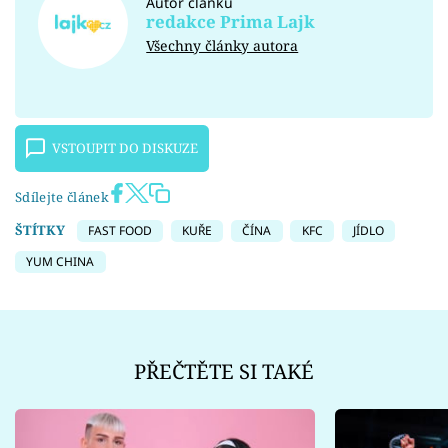
Autor článku
redakce Prima Lajk
Všechny články autora
VSTOUPIT DO DISKUZE
Sdílejte článek
ŠTÍTKY
FAST FOOD
KUŘE
ČÍNA
KFC
JÍDLO
YUM CHINA
PŘEČTĚTE SI TAKÉ