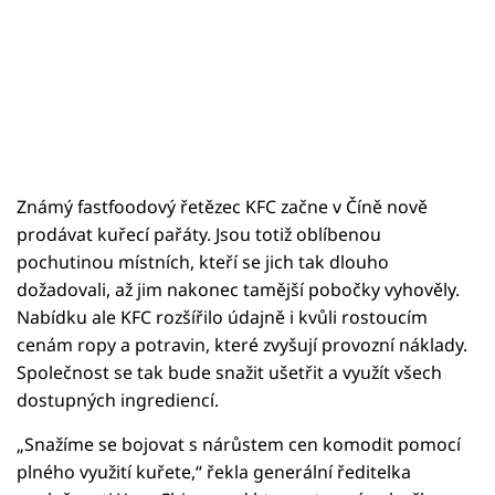
Známý fastfoodový řetězec KFC začne v Číně nově
prodávat kuřecí pařáty. Jsou totiž oblíbenou
pochutinou místních, kteří se jich tak dlouho
dožadovali, až jim nakonec tamější pobočky vyhověly.
Nabídku ale KFC rozšířilo údajně i kvůli rostoucím
cenám ropy a potravin, které zvyšují provozní náklady.
Společnost se tak bude snažit ušetřit a využít všech
dostupných ingrediencí.
„Snažíme se bojovat s nárůstem cen komodit pomocí
plného využití kuřete,“ řekla generální ředitelka