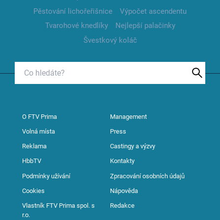
Pěstování lichořeřišnice
Výpočet ascendentu
Tvarohové knedlíky
Nejlepší palačinky
Švestkový koláč
O FTV Prima
Management
Volná místa
Press
Reklama
Castingy a výzvy
HbbTV
Kontakty
Podmínky užívání
Zpracování osobních údajů
Cookies
Nápověda
Vlastník FTV Prima spol. s
Redakce
r.o.