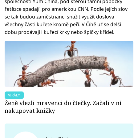
společnosti Yum China, pod kterou tamní pobočky
řetězce spadají, pro americkou CNN. Podle jejích slov
se tak budou zaměstnanci snažit využít doslova
všechny části kuřete kromě peří. V Číně už se delší
dobu prodávají i kuřecí krky nebo špičky křídel.
VIRÁLY
Ženě vlezli mravenci do čtečky. Začali v ní
nakupovat knížky