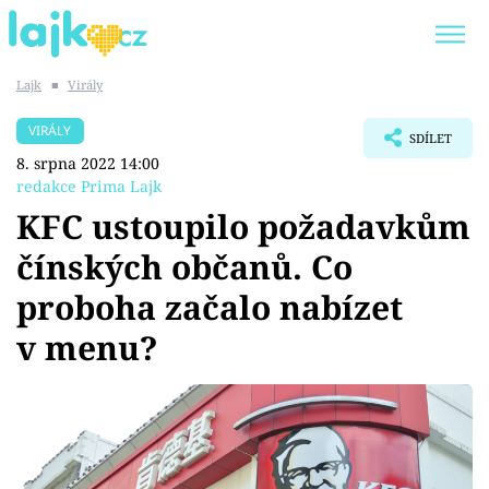
Lajk
■
Virály
Trendy:
KARLOS VÉMOLA
ONLYFANS
VIRÁLY
SDÍLET
SHOPAHOLICADEL
CLASH OF THE STARS
8. srpna 2022 14:00
redakce Prima Lajk
KFC ustoupilo požadavkům
čínských občanů. Co
Témata
proboha začalo nabízet
Showbyznys
v menu?
Youtubeři
Virály