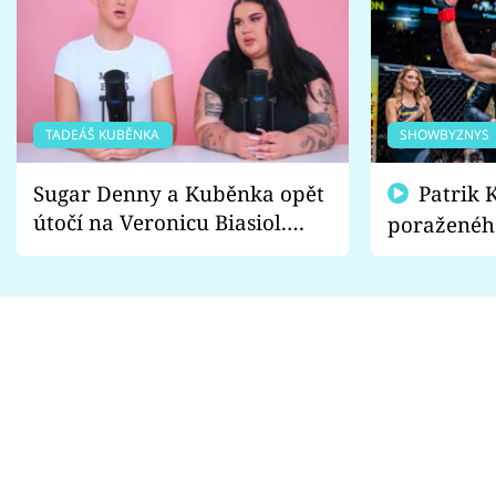
TADEÁŠ KUBĚNKA
SHOWBYZNYS
Sugar Denny a Kuběnka opět
Patrik Kincl se zastal
útočí na Veronicu Biasiol.
poraženéh
Proč je podle nich falešná a
fanoušci n
lže o své nevěře?