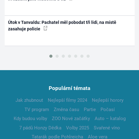
Útok v Tanvaldu: Pachatel měl pobodat tři lidi, na místě
zasahuje policie
Populární témata
Jak zhubnout
Nejlepší filmy 2024
Nejlepší horory
TV program
Změna času
Partie
Počasí
Kdy budou volby
ZOO Nové začátky
Auto – katalog
7 pádů Honzy Dědka
Volby 2025
Svařené víno
Tatarák podle Pohlreicha
Aloe vera