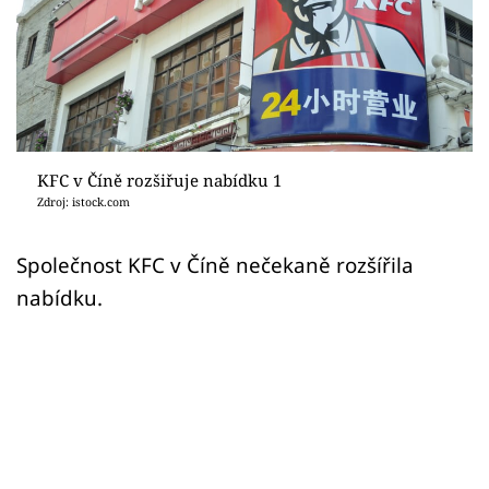
Sex a vztahy
Videa
Sledujte prima+
Přihlášení
KFC v Číně rozšiřuje nabídku 1
Zdroj: istock.com
Sledujte nás
Společnost KFC v Číně nečekaně rozšířila
nabídku.