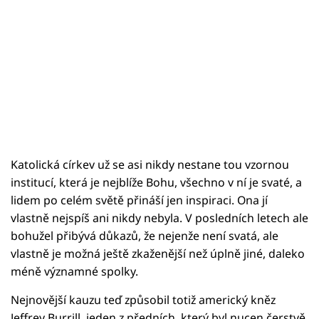
Katolická církev už se asi nikdy nestane tou vzornou
institucí, která je nejblíže Bohu, všechno v ní je svaté, a
lidem po celém světě přináší jen inspiraci. Ona jí
vlastně nejspíš ani nikdy nebyla. V posledních letech ale
bohužel přibývá důkazů, že nejenže není svatá, ale
vlastně je možná ještě zkaženější než úplně jiné, daleko
méně významné spolky.
Nejnovější kauzu teď způsobil totiž americký kněz
Jeffrey Burrill, jeden z předních, který byl nucen čerstvě