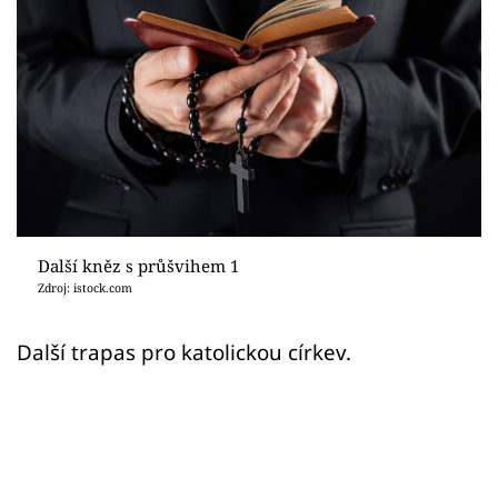
Sex a vztahy
Videa
Sledujte prima+
Přihlášení
Sledujte nás
Další kněz s průšvihem 1
Zdroj: istock.com
Další trapas pro katolickou církev.