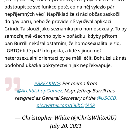
odstoupit ze své funkce poté, co na něj vylezlo pár
nepříjemných věcí. Například že si rád občas zaskočil
do gay baru, nebo že pravidelně využíval aplikaci
Grindr. Ta slouží jako seznamka pro homosexuály. To by
samozřejmě všechno bylo v pořádku, kdyby přitom
pan Burrill nekázal ostatním, že homosexualita je zlo,
LGBTQ+ lidé patří do pekla, a lidé s jinou než
heterosexuální orientací by se měli léčit. Bohužel už nás
podobná ukázka pokrytectví nijak nepřekvapuje.
#BREAKING
: Per memo from
@ArchbishopGomez
, Msgr. Jeffrey Burrill has
resigned as General Secretary of the
@USCCB
.
pic.twitter.com/Ci6bCrjA0P
— Christopher White (@ChrisWhiteGU)
July 20, 2021