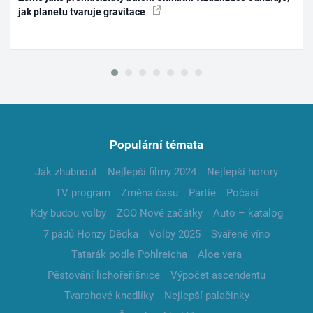
jak planetu tvaruje gravitace
Populární témata
Jak zhubnout
Nejlepší filmy 2024
Nejlepší horory
TV program
Změna času
Partie
Počasí
Kdy budou volby
ZOO Nové začátky
Auto – katalog
7 pádů Honzy Dědka
Volby 2025
Svařené víno
Tatarák podle Pohlreicha
Aloe vera
Pěstování lichořeřišnice
Výpočet ascendentu
Tvarohové knedlíky
Nejlepší palačinky