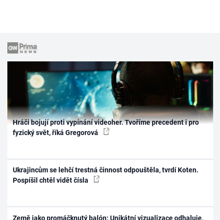
Hráči bojují proti vypínání videoher. Tvoříme precedent i pro
fyzický svět, říká Gregorová
Ukrajincům se lehčí trestná činnost odpouštěla, tvrdí Koten.
Pospíšil chtěl vidět čísla
Země jako promáčknutý balón: Unikátní vizualizace odhaluje,