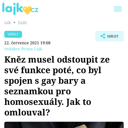
Lajk
■
Virály
Trendy:
KARLOS VÉMOLA
ONLYFANS
VIRÁLY
SDÍLET
SHOPAHOLICADEL
CLASH OF THE STARS
22. července 2021 19:08
redakce Prima Lajk
Kněz musel odstoupit ze
své funkce poté, co byl
Témata
spojen s gay bary a
Showbyznys
seznamkou pro
homosexuály. Jak to
Youtubeři
omlouval?
Virály