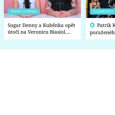
TADEÁŠ KUBĚNKA
SHOWBYZNYS
Sugar Denny a Kuběnka opět
Patrik Kincl se zastal
útočí na Veronicu Biasiol.
poraženéh
Proč je podle nich falešná a
fanoušci n
lže o své nevěře?