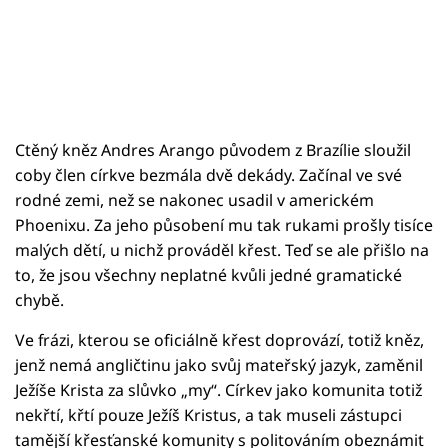
Ctěný kněz Andres Arango původem z Brazílie sloužil
coby člen církve bezmála dvě dekády. Začínal ve své
rodné zemi, než se nakonec usadil v americkém
Phoenixu. Za jeho působení mu tak rukami prošly tisíce
malých dětí, u nichž prováděl křest. Teď se ale přišlo na
to, že jsou všechny neplatné kvůli jedné gramatické
chybě.
Ve frázi, kterou se oficiálně křest doprovází, totiž kněz,
jenž nemá angličtinu jako svůj mateřský jazyk, zaměnil
Ježíše Krista za slůvko „my“. Církev jako komunita totiž
nekřtí, křtí pouze Ježíš Kristus, a tak museli zástupci
tamější křesťanské komunity s politováním obeznámit