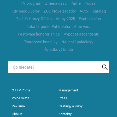
TV program
Změna času
Partie
Počasí
Kdy budou volby
ZOO Nové začátky
Auto – katalog
7 pádů Honzy Dědka
Volby 2025
Svařené víno
Tatarák podle Pohlreicha
Aloe vera
Pěstování lichořeřišnice
Výpočet ascendentu
Tvarohové knedlíky
Nejlepší palačinky
Švestkový koláč
O FTV Prima
Management
Volná místa
Press
Reklama
Castingy a výzvy
HbbTV
Kontakty