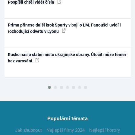
Pospíšil chtěl vidět čísla
Prima přinese další krok Sparty v boji o LM. Fanoušci uvidí i
rozhodující odvetu v Lyonu
Rusko našlo slabé místo ukrajinské obrany. Útočit může téměř
bez varování
Populární témata
Jak zhubnout
Nejlepší filmy 2024
Nejlepší horory