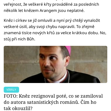
veřejnost, že veškeré křty prováděné za posledních
několik let knězem Arangem jsou neplatné.
Kněz i církev se již omluvili a nyní prý chtějí vynaložit
veškeré úsilí, aby svoji chybu napravili. To zřejmě
znamená tisíce nových křtů za velice krátkou dobu. No,
stůj při nich Bůh.
VIRÁLY
FOTO: Kněz rezignoval poté, co se zamiloval
do autora satanistických románů. Čím ho
tak okouzlil?