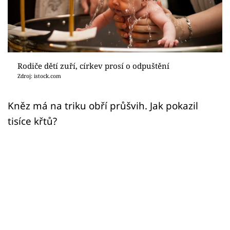
Sex a vztahy
Videa
Sledujte prima+
Rodiče dětí zuří, církev prosí o odpuštění
Zdroj: istock.com
Přihlášení
Kněz má na triku obří průšvih. Jak pokazil
tisíce křtů?
Sledujte nás