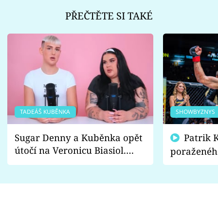
PŘEČTĚTE SI TAKÉ
TADEÁŠ KUBĚNKA
SHOWBYZNYS
Sugar Denny a Kuběnka opět
Patrik Kincl se zastal
útočí na Veronicu Biasiol.
poraženéh
Proč je podle nich falešná a
fanoušci n
lže o své nevěře?