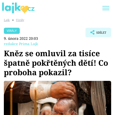
Lajk
■
Virály
Trendy:
KARLOS VÉMOLA
ONLYFANS
VIRÁLY
SDÍLET
SHOPAHOLICADEL
CLASH OF THE STARS
9. února 2022 20:03
redakce Prima Lajk
Kněz se omluvil za tisíce
špatně pokřtěných dětí! Co
Témata
proboha pokazil?
Showbyznys
Youtubeři
Virály