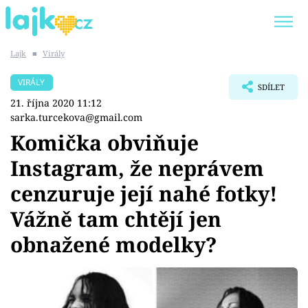
Lajk
■
Virály
Trendy:
KARLOS VÉMOLA
ONLYFANS
VIRÁLY
SDÍLET
SHOPAHOLICADEL
CLASH OF THE STARS
21. října 2020 11:12
sarka.turcekova@gmail.com
Komička obviňuje
Instagram, že neprávem
Témata
cenzuruje její nahé fotky!
Showbyznys
Vážně tam chtějí jen
obnažené modelky?
Youtubeři
Virály