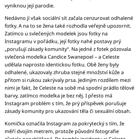
vyniknou její parodie.
Nedávno jí však sociální sít začala cenzurovat odhalené
fotky. A na to se žena také rozhodla veřejně upozornit.
Zatímco u svlečených modelek jsou fotky na
Instagramu v pořádku, její fotky nahé postavy prý
„porušují zásady komunity“. Na jedné z fotek pózovala
svlečená modelka Candice Swanepoel – a Celeste
udělala naprosto identickou fotku. Obě ženy byly
odhalené, ukazovaly zhruba stejné množství kůže a
přitom si rukou zakrývaly prsa. Jediným rozdílem mezi
nimi je fakt, že Celeste na sobě má spodní prádlo tělové
barvy, zatímco modelka je bez něj. I přesto má
Instagram problém s tím, že prý příspěvek porušuje
zásady komunity pro ukazování těla či sexuální obsah.
Komička označila Instagram za pokrytecký s tím, že
měří dvojím metrem, protože původní fotografie