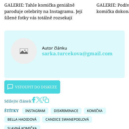
GALERIE: Tahle komička geniálně
GALERIE: Podíve
paroduje celebrity na Instagramu. Její
komička dokonal
šílené fotky vás totálně rozsekají
Autor článku
sarka.turcekova@gmail.com
VSTOUPIT DO DISKUZE
Sdílejte článek
ŠTÍTKY
INSTAGRAM
DISKRIMINACE
KOMIČKA
BELLA HADIDOVÁ
CANDICE SWANEPOELOVÁ
SLAVNÁ KOMIČKA