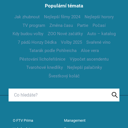
Populární témata
Jak zhubnout
Nejlepší filmy 2024
Nejlepší horory
TV program
Změna času
Partie
Počasí
Kdy budou volby
ZOO Nové začátky
Auto – katalog
7 pádů Honzy Dědka
Volby 2025
Svařené víno
Tatarák podle Pohlreicha
Aloe vera
Pěstování lichořeřišnice
Výpočet ascendentu
Tvarohové knedlíky
Nejlepší palačinky
Švestkový koláč
O FTV Prima
Management