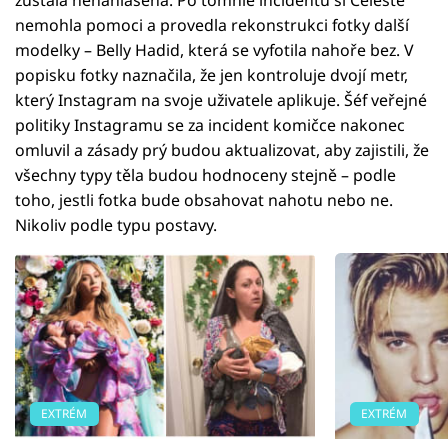
zůstala nenahlášená. Po tomhle incidentu si Celeste
nemohla pomoci a provedla rekonstrukci fotky další
modelky – Belly Hadid, která se vyfotila nahoře bez. V
popisku fotky naznačila, že jen kontroluje dvojí metr,
který Instagram na svoje uživatele aplikuje. Šéf veřejné
politiky Instagramu se za incident komičce nakonec
omluvil a zásady prý budou aktualizovat, aby zajistili, že
všechny typy těla budou hodnoceny stejně – podle
toho, jestli fotka bude obsahovat nahotu nebo ne.
Nikoliv podle typu postavy.
EXTRÉM
EXTRÉM