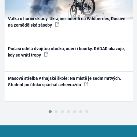
Válka o hořící sklady. Ukrajinci udeřili na Wildberries, Rusové
na zemědělské zásoby
Počasí udělá dvojitou otočku, udeří i bouřky. RADAR ukazuje,
kdy se vrátí tropy
Masová střelba v thajské škole: Na místě je sedm mrtvých.
Student po útoku spáchal sebevraždu