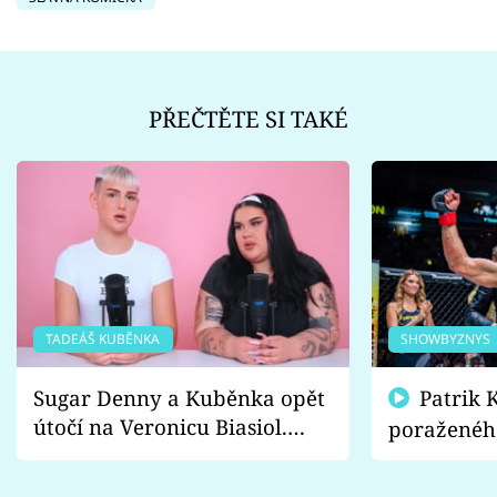
PŘEČTĚTE SI TAKÉ
TADEÁŠ KUBĚNKA
SHOWBYZNYS
Sugar Denny a Kuběnka opět
Patrik Kincl se zastal
útočí na Veronicu Biasiol.
poraženéh
Proč je podle nich falešná a
fanoušci n
lže o své nevěře?