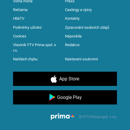
Volná místa
Press
Reklama
Castingy a výzvy
HbbTV
Kontakty
Podmínky užívání
Zpracování osobních údajů
Cookies
Nápověda
Vlastník FTV Prima spol. s
Redakce
r.o.
Nahlásit chybu
Nastavení soukromí
App Store
Google Play
© FTV Prima spol. s r.o.