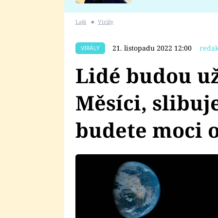
se v Plzni stalo
Lajk
■
Virály
21. listopadu 2022 12:00
redak
VIRÁLY
Lidé budou už
Měsíci, slibu
budete moci 