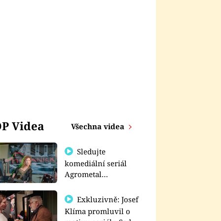
P Videa
Všechna videa
Sledujte
komediální seriál
Agrometal
exkluzivně na
prima+
Exkluzivně: Josef
Klíma promluvil o