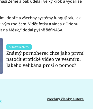
aší Země a pak udělali velký krok a vydali se
mi dobře a všechny systémy fungují tak, jak
tlivým rodičem. Vidět fotky a videa z Orionu
ět na Měsíc,“ dodal pyšně šéf NASA.
SHOWBYZNYS
Známý pornoherec chce jako první
natočit erotické video ve vesmíru.
Jakého velikána prosí o pomoc?
Všechny články autora
k