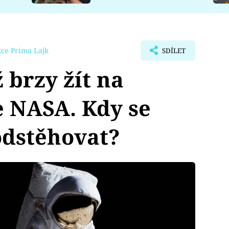
ce Prima Lajk
SDÍLET
 brzy žít na
je NASA. Kdy se
odstěhovat?