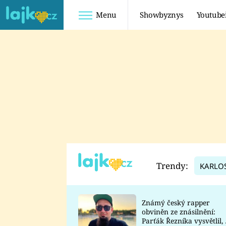
Menu
Showbyznys
Youtube
Youtuberky
Youtubeři
SHOPAHOLICADEL
FATTYPILLOW
ANNA ŠULC
FREESCOOT
SUGAR DENNY
ADAM KAJUMI
LADUŠKA
TADEÁŠ KUBĚNKA
DOMINIKA
DATEL
Trendy:
KARLO
MYSLIVCOVÁ
Známý český rapper
obviněn ze znásilnění:
Parťák Řezníka vysvětlil, 