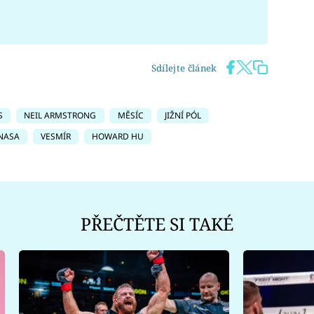
Sdílejte článek
S
NEIL ARMSTRONG
MĚSÍC
JIŽNÍ PÓL
NASA
VESMÍR
HOWARD HU
PŘEČTĚTE SI TAKÉ