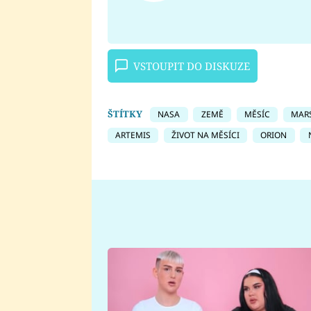
VSTOUPIT DO DISKUZE
ŠTÍTKY
NASA
ZEMĚ
MĚSÍC
MAR
ARTEMIS
ŽIVOT NA MĚSÍCI
ORION