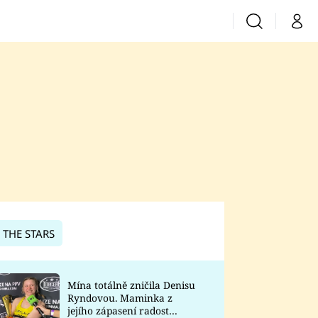
Vyhledávání
Můj 
Prima+
CNN Prima News
Prima Fresh
Prima Living
Prima Zoom
 THE STARS
Prima Lajk
Mína totálně zničila Denisu
Ryndovou. Maminka z
Sledujte nás
jejího zápasení radost