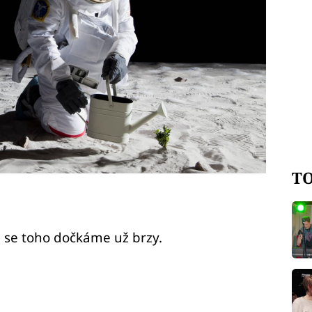
TO
ů se toho dočkáme už brzy.