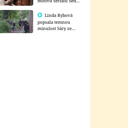
motivu seriálu Sedm
schodů k moci
Linda Rybová
popsala temnou
minulost Sáry ze
seriálu Zákony vlka