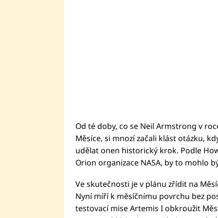
Od té doby, co se Neil Armstrong v r
Měsíce, si mnozí začali klást otázku, k
udělat onen historický krok. Podle H
Orion organizace NASA, by to mohlo být 
Ve skutečnosti je v plánu zřídit na Měsíc
Nyní míří k měsíčnímu povrchu bez p
testovací mise Artemis I obkroužit Měs