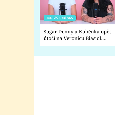
TADEÁŠ KUBĚNKA
Sugar Denny a Kuběnka opět
útočí na Veronicu Biasiol.
Proč je podle nich falešná a
lže o své nevěře?