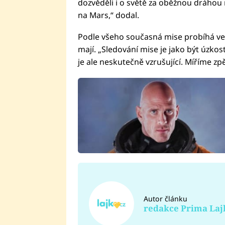
dozvěděli i o světě za oběžnou dráhou n
na Mars,“ dodal.
Podle všeho současná mise probíhá vel
mají. „Sledování mise je jako být úzkos
je ale neskutečně vzrušující. Míříme zp
Autor článku
redakce Prima Laj