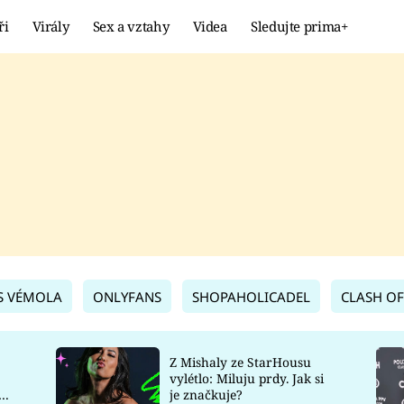
ři
Virály
Sex a vztahy
Videa
Sledujte prima+
Showbyznys
Extrém
VIRÁLY
KURIOZITY
VIDEA
KVÍZY
S VÉMOLA
ONLYFANS
SHOPAHOLICADEL
CLASH OF
Z Mishaly ze StarHousu
vylétlo: Miluju prdy. Jak si
co
je značkuje?