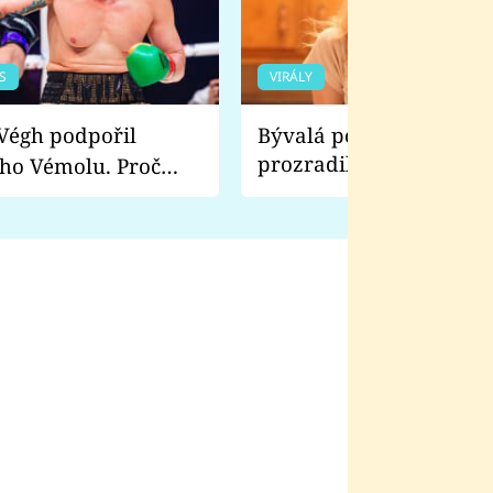
S
VIRÁLY
Bývalá pornoherečka
prozradila, co ji šokova
ho Vémolu. Proč
natáčení Euforie. Vážně
ji zápasit s ním než
bylo drsnější než hanba
 Kinclem?
filmy?