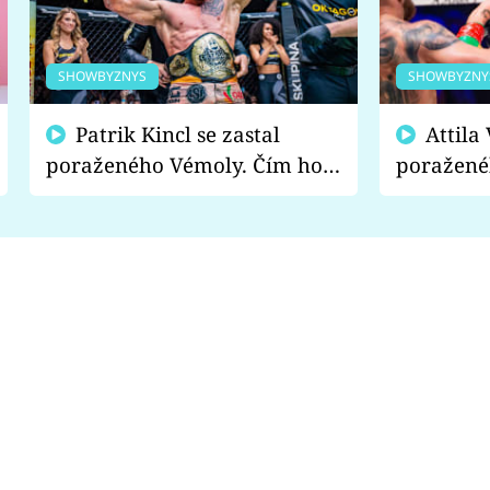
SHOWBYZNYS
SHOWBYZNY
Patrik Kincl se zastal
Attila Végh podpořil
poraženého Vémoly. Čím ho
poražené
fanoušci naštvali?
chce radě
s vítězem