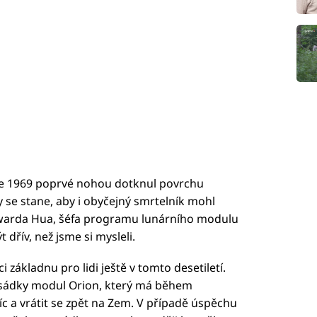
oce 1969 poprvé nohou dotknul povrchu
dy se stane, aby i obyčejný smrtelník mohl
owarda Hua, šéfa programu lunárního modulu
dřív, než jsme si mysleli.
i základnu pro lidi ještě v tomto desetiletí.
osádky modul Orion, který má během
íc a vrátit se zpět na Zem. V případě úspěchu