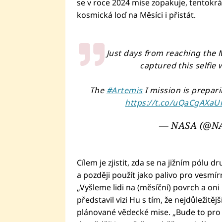
se v roce 2024 mise zopakuje, tentokrá
kosmická loď na Měsíci i přistát.
Just days from reaching the
captured this selfie 
The
#Artemis
I mission is prepar
https://t.co/uQaCgAXa
— NASA (@N
Cílem je zjistit, zda se na jižním pólu d
a později použít jako palivo pro vesmí
„Vyšleme lidi na (měsíční) povrch a on
představil vizi Hu s tím, že nejdůležit
plánované vědecké mise. „Bude to pro