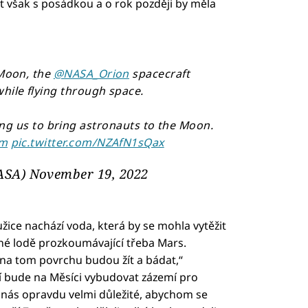
t však s posádkou a o rok později by měla
 Moon, the
@NASA_Orion
spacecraft
while flying through space.
ing us to bring astronauts to the Moon.
Um
pic.twitter.com/NZAfN1sQax
ASA)
November 19, 2022
ružice nachází voda, která by se mohla vytěžit
rné lodě prozkoumávající třeba Mars.
i na tom povrchu budou žít a bádat,“
ější bude na Měsíci vybudovat zázemí pro
 nás opravdu velmi důležité, abychom se