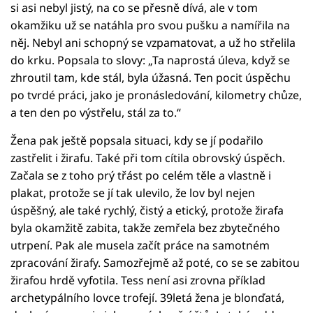
si asi nebyl jistý, na co se přesně dívá, ale v tom
okamžiku už se natáhla pro svou pušku a namířila na
něj. Nebyl ani schopný se vzpamatovat, a už ho střelila
do krku. Popsala to slovy: „Ta naprostá úleva, když se
zhroutil tam, kde stál, byla úžasná. Ten pocit úspěchu
po tvrdé práci, jako je pronásledování, kilometry chůze,
a ten den po výstřelu, stál za to.“
Žena pak ještě popsala situaci, kdy se jí podařilo
zastřelit i žirafu. Také při tom cítila obrovský úspěch.
Začala se z toho prý třást po celém těle a vlastně i
plakat, protože se jí tak ulevilo, že lov byl nejen
úspěšný, ale také rychlý, čistý a etický, protože žirafa
byla okamžitě zabita, takže zemřela bez zbytečného
utrpení. Pak ale musela začít práce na samotném
zpracování žirafy. Samozřejmě až poté, co se se zabitou
žirafou hrdě vyfotila. Tess není asi zrovna příklad
archetypálního lovce trofejí. 39letá žena je blonďatá,