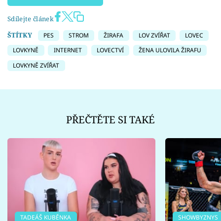
Sdílejte článek
ŠTÍTKY
PES
STROM
ŽIRAFA
LOV ZVÍŘAT
LOVEC
LOVKYNĚ
INTERNET
LOVECTVÍ
ŽENA ULOVILA ŽIRAFU
LOVKYNĚ ZVÍŘAT
PŘEČTĚTE SI TAKÉ
TADEÁŠ KUBĚNKA
SHOWBYZNYS