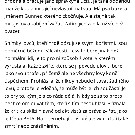
drobná a pracuje jako správkyně účtů. Je také oddanou
manželkou a milující nevlastní matkou. Má psa boxera
jménem Gunner, kterého zbožňuje. Ale stejně tak
miluje lov a zabíjení zvířat. Zatím jich zabila už víc než
dvacet.
Snímky lovců, kteří hrdě pózují se svými kořistmi, jsou
poměrně běžnou záležitostí. Tess to bere jinak než
normální lidi, je to pro ni způsob života, v kterém
vyrůstala. Každé zvíře, které se jí povede ulovit, bere
jako svou trofej, přičemž ale ne všechny lovy končí
úspěchem. Prohlásila, že nikdy nebude litovat žádného
lovu, protože je vděčná, že může být jejich součástí. Je
to prý to, kým je a co ráda dělá. Nikdy se za to proto
nechce omlouvat těm, kteří s tím nesouhlasí. Přiznala,
že kritiku sklízí hlavně od aktivistů za práva zvířat, jako
je třeba PETA. Na internetu jí prý lidé ale vyhrožují také
smrtí nebo znásilněním.