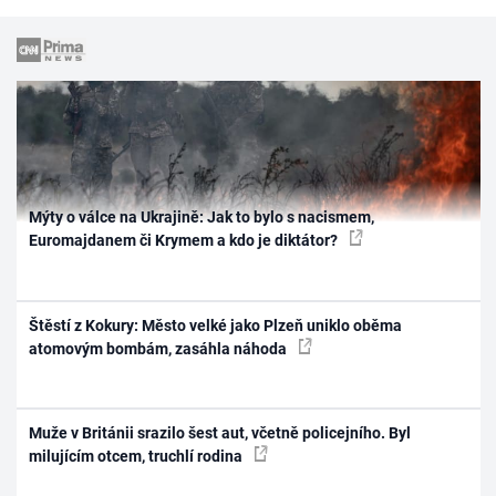
Mýty o válce na Ukrajině: Jak to bylo s nacismem,
Euromajdanem či Krymem a kdo je diktátor?
Štěstí z Kokury: Město velké jako Plzeň uniklo oběma
atomovým bombám, zasáhla náhoda
Muže v Británii srazilo šest aut, včetně policejního. Byl
milujícím otcem, truchlí rodina