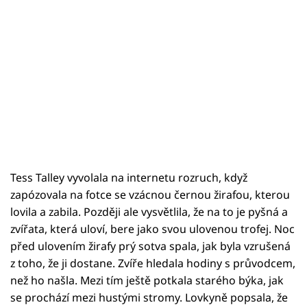
Tess Talley vyvolala na internetu rozruch, když
zapózovala na fotce se vzácnou černou žirafou, kterou
lovila a zabila. Později ale vysvětlila, že na to je pyšná a
zvířata, která uloví, bere jako svou ulovenou trofej. Noc
před ulovením žirafy prý sotva spala, jak byla vzrušená
z toho, že ji dostane. Zvíře hledala hodiny s průvodcem,
než ho našla. Mezi tím ještě potkala starého býka, jak
se prochází mezi hustými stromy. Lovkyně popsala, že