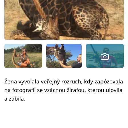
Sex a vztahy
Videa
Sledujte prima+
Přihlášení
Sledujte nás
Žena vyvolala veřejný rozruch, kdy zapózovala
na fotografii se vzácnou žirafou, kterou ulovila
a zabila.