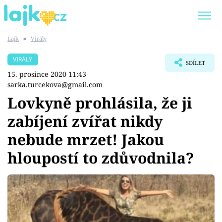
Lajk
■
Virály
Trendy:
KARLOS VÉMOLA
ONLYFANS
VIRÁLY
SDÍLET
SHOPAHOLICADEL
CLASH OF THE STARS
15. prosince 2020 11:43
sarka.turcekova@gmail.com
Lovkyně prohlásila, že ji
zabíjení zvířat nikdy
Témata
nebude mrzet! Jakou
Showbyznys
hloupostí to zdůvodnila?
Youtubeři
Virály