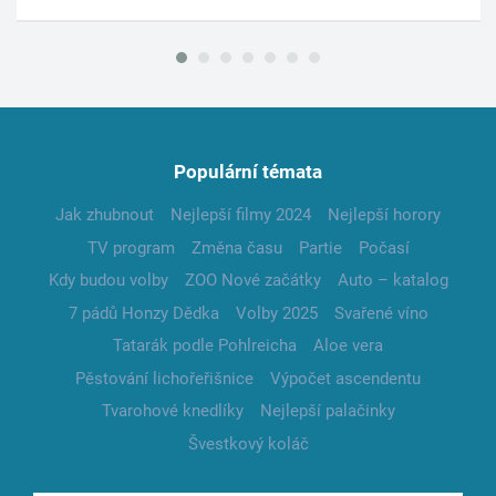
Populární témata
Jak zhubnout
Nejlepší filmy 2024
Nejlepší horory
TV program
Změna času
Partie
Počasí
Kdy budou volby
ZOO Nové začátky
Auto – katalog
7 pádů Honzy Dědka
Volby 2025
Svařené víno
Tatarák podle Pohlreicha
Aloe vera
Pěstování lichořeřišnice
Výpočet ascendentu
Tvarohové knedlíky
Nejlepší palačinky
Švestkový koláč