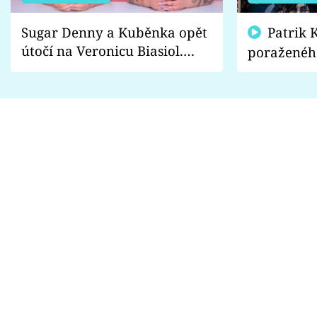
Sugar Denny a Kuběnka opět
Patrik Kincl se zastal
útočí na Veronicu Biasiol.
poraženéh
Proč je podle nich falešná a
fanoušci n
lže o své nevěře?