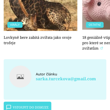
VIRÁLY
OSTATNÍ
Lovkyně bere zabitá zvířata jako svoje
18 geniálně vti
trofeje
pro které se ne
zvířatům
Autor článku
sarka.turcekova@gmail.com
VSTOUPIT DO DISKUZE