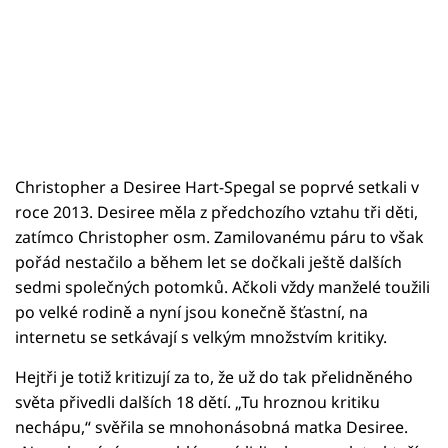
Christopher a Desiree Hart-Spegal se poprvé setkali v
roce 2013. Desiree měla z předchozího vztahu tři děti,
zatímco Christopher osm. Zamilovanému páru to však
pořád nestačilo a během let se dočkali ještě dalších
sedmi společných potomků. Ačkoli vždy manželé toužili
po velké rodině a nyní jsou konečně šťastní, na
internetu se setkávají s velkým množstvím kritiky.
Hejtři je totiž kritizují za to, že už do tak přelidněného
světa přivedli dalších 18 dětí. „Tu hroznou kritiku
nechápu,“ svěřila se mnohonásobná matka Desiree.