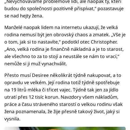
„Nevychováváme problémové lidi, ale naopak ty, kteří
budou do společnosti pozitivně přispívat,“ pozastavuje
se nad hejty žena.
Manželé naopak lidem na internetu ukazují, že velká
rodina nemusí být jen obrovský chaos a zmatek. „Vše je
o tom, jak si to nastavíte,“ podotkl otec Christopher.
„Ano, velká rodina je finančně nákladná a je to starost,
ale všechno to za to stojí a neustále se nám to vrací,“
nemůže si ji muž vynachválit.
Přesto musí Desiree několikrát týdně nakupovat, a to
opravdu ve velkém. Její rodina totiž týdně spotřebuje
na 19 litrů mléka či třicet vajec. Týdně tak jen za jídlo
utratí přes 12 tisíc korun. Navzdory všem nákladům,
práce a času stráveného starostí o velkou rodinu však
žena poznamenala, že žije přesně takový život, jaký si
vysnila.