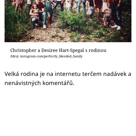
Sex a vztahy
Videa
Sledujte prima+
Přihlášení
Christopher a Desiree Hart-Spegal s rodinou
Zdroj: instagram.com/perfectly_blended_family
Sledujte nás
Velká rodina je na internetu terčem nadávek a
nenávistných komentářů.