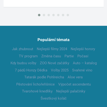
Populární témata
Jak zhubnout
Nejlepší filmy 2024
Nejlepší horory
TV program
Změna času
Partie
Počasí
Kdy budou volby
ZOO Nové začátky
Auto – katalog
7 pádů Honzy Dědka
Volby 2025
Svařené víno
Tatarák podle Pohlreicha
Aloe vera
Pěstování lichořeřišnice
Výpočet ascendentu
Tvarohové knedlíky
Nejlepší palačinky
Švestkový koláč