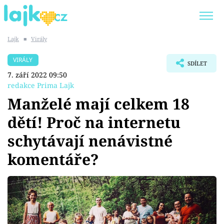
Lajk
■
Virály
Trendy:
KARLOS VÉMOLA
ONLYFANS
VIRÁLY
SDÍLET
SHOPAHOLICADEL
CLASH OF THE STARS
7. září 2022 09:50
redakce Prima Lajk
Manželé mají celkem 18
dětí! Proč na internetu
Témata
schytávají nenávistné
Showbyznys
komentáře?
Youtubeři
Virály