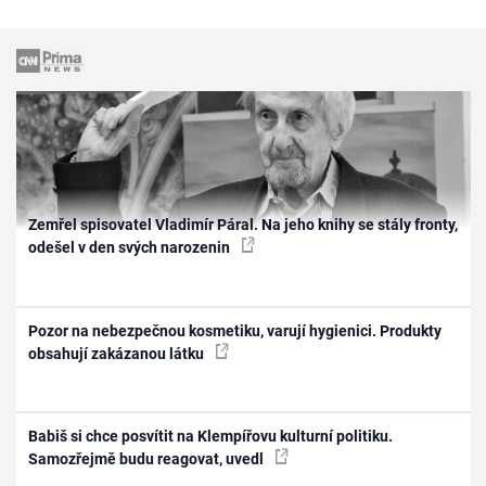
Zemřel spisovatel Vladimír Páral. Na jeho knihy se stály fronty,
odešel v den svých narozenin
Pozor na nebezpečnou kosmetiku, varují hygienici. Produkty
obsahují zakázanou látku
Babiš si chce posvítit na Klempířovu kulturní politiku.
Samozřejmě budu reagovat, uvedl