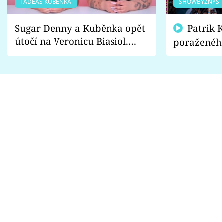
TADEÁŠ KUBĚNKA
SHOWBYZNYS
Sugar Denny a Kuběnka opět
Patrik Kincl se zastal
útočí na Veronicu Biasiol.
poraženéh
Proč je podle nich falešná a
fanoušci n
lže o své nevěře?