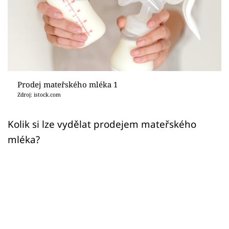
Sex a vztahy
Videa
Sledujte prima+
Přihlášení
Prodej mateřského mléka 1
Zdroj: istock.com
Sledujte nás
Kolik si lze vydělat prodejem mateřského
mléka?