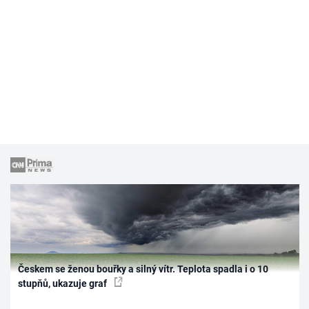
Českem se ženou bouřky a silný vítr. Teplota spadla i o 10
stupňů, ukazuje graf