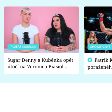
TADEÁŠ KUBĚNKA
SHOWBYZNYS
Sugar Denny a Kuběnka opět
Patrik Kincl se zastal
útočí na Veronicu Biasiol.
poraženéh
Proč je podle nich falešná a
fanoušci n
lže o své nevěře?