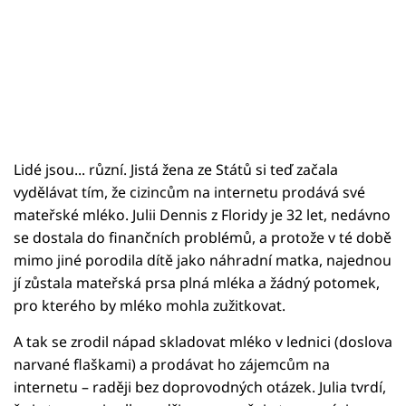
Lidé jsou... různí. Jistá žena ze Států si teď začala
vydělávat tím, že cizincům na internetu prodává své
mateřské mléko. Julii Dennis z Floridy je 32 let, nedávno
se dostala do finančních problémů, a protože v té době
mimo jiné porodila dítě jako náhradní matka, najednou
jí zůstala mateřská prsa plná mléka a žádný potomek,
pro kterého by mléko mohla zužitkovat.
A tak se zrodil nápad skladovat mléko v lednici (doslova
narvané flaškami) a prodávat ho zájemcům na
internetu – raději bez doprovodných otázek. Julia tvrdí,