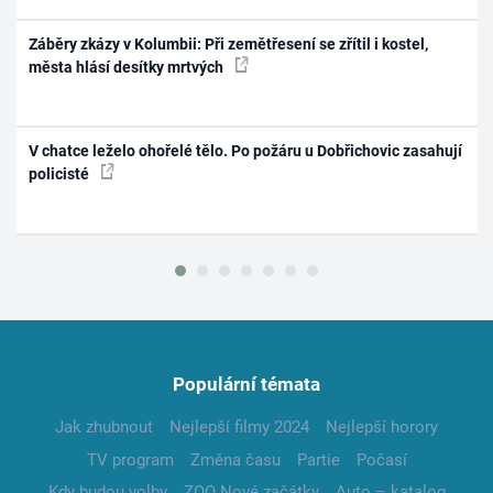
Záběry zkázy v Kolumbii: Při zemětřesení se zřítil i kostel,
města hlásí desítky mrtvých
V chatce leželo ohořelé tělo. Po požáru u Dobřichovic zasahují
policisté
Populární témata
Jak zhubnout
Nejlepší filmy 2024
Nejlepší horory
TV program
Změna času
Partie
Počasí
Kdy budou volby
ZOO Nové začátky
Auto – katalog