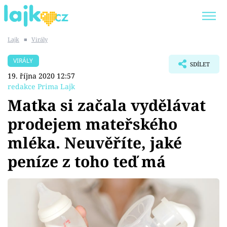
Lajk
■
Virály
Trendy:
KARLOS VÉMOLA
ONLYFANS
VIRÁLY
SDÍLET
SHOPAHOLICADEL
CLASH OF THE STARS
19. října 2020 12:57
redakce Prima Lajk
Matka si začala vydělávat
prodejem mateřského
Témata
mléka. Neuvěříte, jaké
Showbyznys
peníze z toho teď má
Youtubeři
Virály