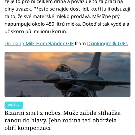
že je to pro ni celkem dřina a považuje to za práci na
plný úvazek. Přesto se najde dost lidí, kteří Julii odsuzují
za to, že své mateřské mléko prodává. Měsíčně prý
napumpuje okolo 450 litrů mléka. Doteď si tak vydělala
už skoro půl milionu korun.
Drinking Milk Homelander GIF
from
Drinkingmilk GIFs
VIRÁLY
Bizarní smrt z nebes. Muže zabila stíhačka
ranou do hlavy. Jeho rodina teď obdržela
obří kompenzaci