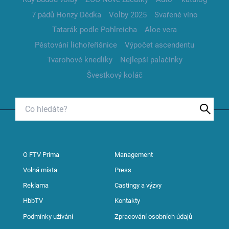
7 pádů Honzy Dědka
Volby 2025
Svařené víno
Tatarák podle Pohlreicha
Aloe vera
Pěstování lichořeřišnice
Výpočet ascendentu
Tvarohové knedlíky
Nejlepší palačinky
Švestkový koláč
O FTV Prima
Management
Volná místa
Press
Reklama
Castingy a výzvy
HbbTV
Kontakty
Podmínky užívání
Zpracování osobních údajů