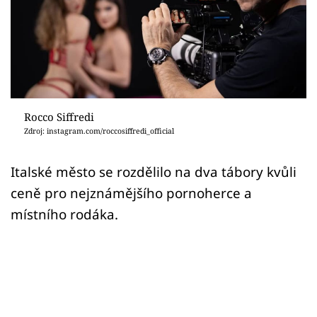
Sex a vztahy
Videa
Sledujte prima+
Přihlášení
Rocco Siffredi
Zdroj: instagram.com/roccosiffredi_official
Sledujte nás
Italské město se rozdělilo na dva tábory kvůli
ceně pro nejznámějšího pornoherce a
místního rodáka.