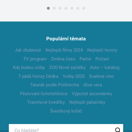
Populární témata
Jak zhubnout
Nejlepší filmy 2024
Nejlepší horory
TV program
Změna času
Partie
Počasí
Kdy budou volby
ZOO Nové začátky
Auto – katalog
7 pádů Honzy Dědka
Volby 2025
Svařené víno
Tatarák podle Pohlreicha
Aloe vera
Pěstování lichořeřišnice
Výpočet ascendentu
Tvarohové knedlíky
Nejlepší palačinky
Švestkový koláč