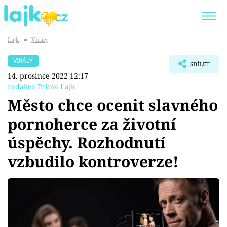
Lajk
■
Virály
Trendy:
KARLOS VÉMOLA
ONLYFANS
VIRÁLY
SDÍLET
SHOPAHOLICADEL
CLASH OF THE STARS
14. prosince 2022 12:17
redakce Prima Lajk
Město chce ocenit slavného
pornoherce za životní
Témata
úspěchy. Rozhodnutí
Showbyznys
vzbudilo kontroverze!
Youtubeři
Virály