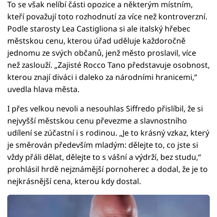
To se však nelíbí části opozice a některým místním,
kteří považují toto rozhodnutí za více než kontroverzní.
Podle starosty Lea Castigliona si ale italský hřebec
městskou cenu, kterou úřad uděluje každoročně
jednomu ze svých občanů, jenž město proslavil, více
než zaslouží. „Zajisté Rocco Tano představuje osobnost,
kterou znají diváci i daleko za národními hranicemi,“
uvedla hlava města.
I přes velkou nevoli a nesouhlas Siffredo přislíbil, že si
nejvyšší městskou cenu převezme a slavnostního
udílení se zúčastní i s rodinou. „Je to krásný vzkaz, který
je směrován především mladým: dělejte to, co jste si
vždy přáli dělat, dělejte to s vášní a výdrží, bez studu,“
prohlásil hrdě nejznámější pornoherec a dodal, že je to
nejkrásnější cena, kterou kdy dostal.