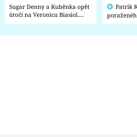
Sugar Denny a Kuběnka opět
Patrik Kincl se zastal
útočí na Veronicu Biasiol.
poraženéh
Proč je podle nich falešná a
fanoušci n
lže o své nevěře?