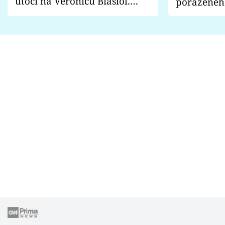
útočí na Veronicu Biasiol.
poraženéh
Proč je podle nich falešná a
fanoušci n
lže o své nevěře?