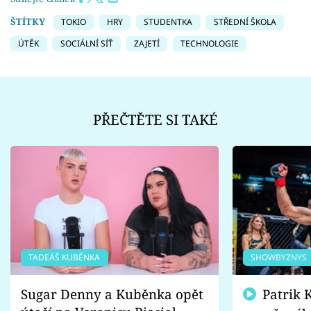
ŠTÍTKY
TOKIO
HRY
STUDENTKA
STŘEDNÍ ŠKOLA
ÚTĚK
SOCIÁLNÍ SÍŤ
ZAJETÍ
TECHNOLOGIE
PŘEČTĚTE SI TAKÉ
TADEÁŠ KUBĚNKA
SHOWBYZNYS
Sugar Denny a Kuběnka opět
Patrik Kincl se zastal