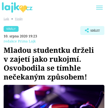
Lajk
■
Virály
Trendy:
KARLOS VÉMOLA
ONLYFANS
VIRÁLY
SDÍLET
SHOPAHOLICADEL
CLASH OF THE STARS
10. srpna 2020 19:23
redakce Prima Lajk
Mladou studentku drželi
v zajetí jako rukojmí.
Témata
Osvobodila se tímhle
Showbyznys
nečekaným způsobem!
Youtubeři
Virály