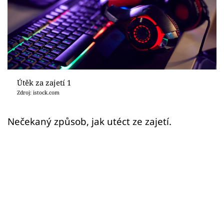
Sex a vztahy
Videa
Sledujte prima+
Přihlášení
Útěk za zajetí 1
Zdroj: istock.com
Sledujte nás
Nečekaný způsob, jak utéct ze zajetí.