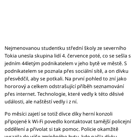
Nejmenovanou studentku střední školy ze severního
Tokia unesla skupina lidí 4. července poté, co se sešla s
jedním 44letým podnikatelem v jeho bytě ve městě. S
podnikatelem se poznala přes sociální sítě, a on dívku
přesvědčil, aby se potkali. Na první pohled to zní jako
hororový a celkem odstrašující příběh seznamování
přes internet. Technologie, které vedly k této děsivé
události, ale naštěstí vedly i z ní.
Po měsíci zajetí se totiž dívce díky herní konzoli
připojené k Wi-Fi povedlo kontaktovat tamější policejní
oddělení a přivolat si tak pomoc. Policie okamžitě
vyrazila do výše zmíněného bytu, kde našla dívku