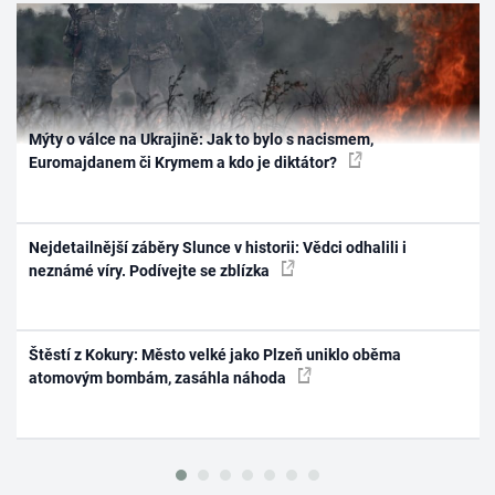
Mýty o válce na Ukrajině: Jak to bylo s nacismem,
Euromajdanem či Krymem a kdo je diktátor?
Nejdetailnější záběry Slunce v historii: Vědci odhalili i
neznámé víry. Podívejte se zblízka
Štěstí z Kokury: Město velké jako Plzeň uniklo oběma
atomovým bombám, zasáhla náhoda