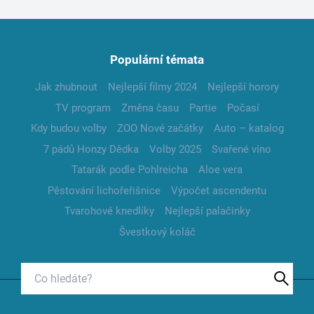
Populární témata
Jak zhubnout
Nejlepší filmy 2024
Nejlepší horory
TV program
Změna času
Partie
Počasí
Kdy budou volby
ZOO Nové začátky
Auto – katalog
7 pádů Honzy Dědka
Volby 2025
Svařené víno
Tatarák podle Pohlreicha
Aloe vera
Pěstování lichořeřišnice
Výpočet ascendentu
Tvarohové knedlíky
Nejlepší palačinky
Švestkový koláč