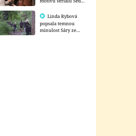
motivu seriálu Sedm
schodů k moci
Linda Rybová
popsala temnou
minulost Sáry ze
seriálu Zákony vlka