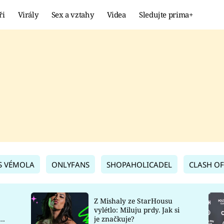
ři
Virály
Sex a vztahy
Videa
Sledujte prima+
Showbyznys
Extrém
VIRÁLY
KURIOZITY
VIDEA
KVÍZY
S VÉMOLA
ONLYFANS
SHOPAHOLICADEL
CLASH OF
Z Mishaly ze StarHousu
vylétlo: Miluju prdy. Jak si
co
je značkuje?