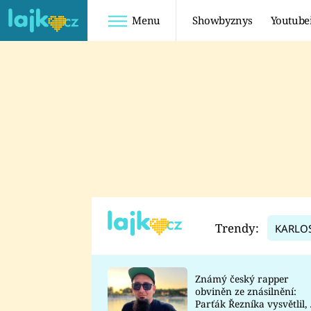
Menu
Showbyznys
Youtube
Youtuberky
Youtubeři
SHOPAHOLICADEL
FATTYPILLOW
ANNA ŠULC
FREESCOOT
SUGAR DENNY
ADAM KAJUMI
LADUŠKA
TADEÁŠ KUBĚNKA
DOMINIKA
DATEL
Trendy:
KARLO
MYSLIVCOVÁ
Známý český rapper
obviněn ze znásilnění:
Parťák Řezníka vysvětlil, 