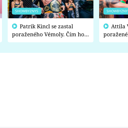
SHOWBYZNYS
SHOWBYZNY
Patrik Kincl se zastal
Attila Végh podpořil
poraženého Vémoly. Čím ho
poražené
fanoušci naštvali?
chce radě
s vítězem