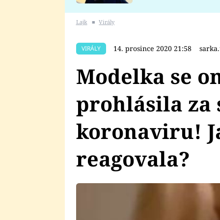
se v Plzni stalo
Lajk
■
Virály
14. prosince 2020 21:58
sarka
VIRÁLY
Modelka se om
prohlásila za 
koronaviru! J
reagovala?