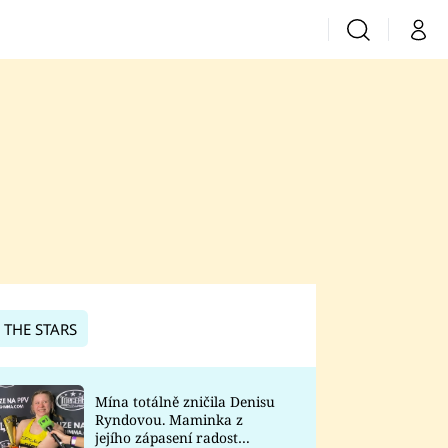
Vyhledávání
Můj 
Prima+
CNN Prima News
Prima Fresh
Prima Living
Prima Zoom
 THE STARS
Prima Lajk
Mína totálně zničila Denisu
Ryndovou. Maminka z
Sledujte nás
jejího zápasení radost