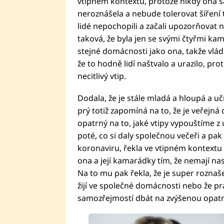
vtipném kontextu, protože nikdy ona 
neroznášela a nebude tolerovat šíření ta
lidé nepochopili a začali upozorňovat 
taková, že byla jen se svými čtyřmi kam
stejné domácnosti jako ona, takže vlád
že to hodně lidí naštvalo a urazilo, pro
necitlivý vtip.
Dodala, že je stále mladá a hloupá a uč
prý totiž zapomíná na to, že je veřejná 
opatrný na to, jaké vtipy vypouštíme z
poté, co si daly společnou večeři a pak 
koronaviru, řekla ve vtipném kontextu po
ona a její kamarádky tím, že nemají nas
Na to mu pak řekla, že je super roznaš
žijí ve společné domácnosti nebo že pra
samozřejmostí dbát na zvýšenou opatr