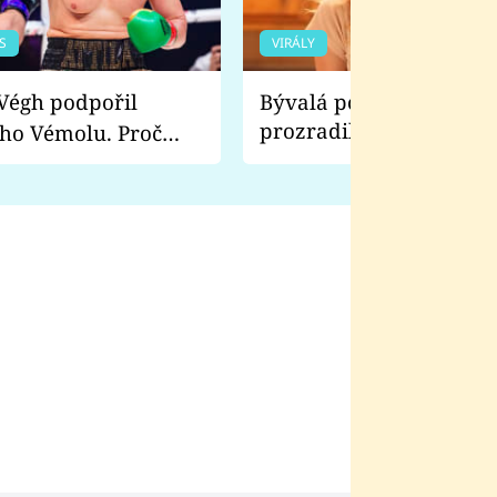
S
VIRÁLY
Bývalá pornoherečka
prozradila, co ji šokova
ho Vémolu. Proč
natáčení Euforie. Vážně
ji zápasit s ním než
bylo drsnější než hanba
 Kinclem?
filmy?