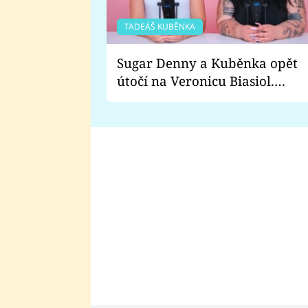
TADEÁŠ KUBĚNKA
Sugar Denny a Kuběnka opět
útočí na Veronicu Biasiol.
Proč je podle nich falešná a
lže o své nevěře?