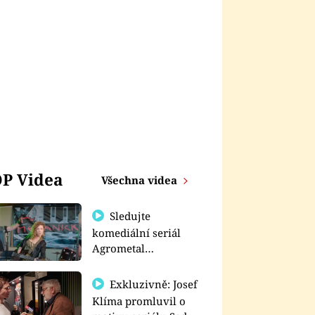
P Videa
Všechna videa
Sledujte
komediální seriál
Agrometal
exkluzivně na
prima+
Exkluzivně: Josef
Klíma promluvil o