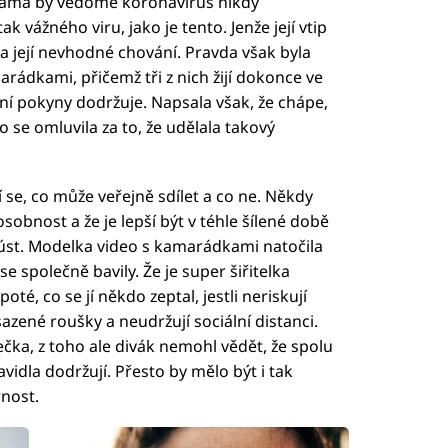
sama by vědomě koronavirus nikdy
k vážného viru, jako je tento. Jenže její vtip
na její nevhodné chování. Pravda však byla
arádkami, přičemž tři z nich žijí dokonce ve
ní pokyny dodržuje. Napsala však, že chápe,
to se omluvila za to, že udělala takový
í se, co může veřejně sdílet a co ne. Někdy
osobnost a že je lepší být v téhle šílené době
 úst. Modelka video s kamarádkami natočila
se společně bavily. Že je super šiřitelka
té, co se jí někdo zeptal, jestli neriskují
azené roušky a neudržují sociální distanci.
ečka, z toho ale divák nemohl vědět, že spolu
vidla dodržují. Přesto by mělo být i tak
nost.