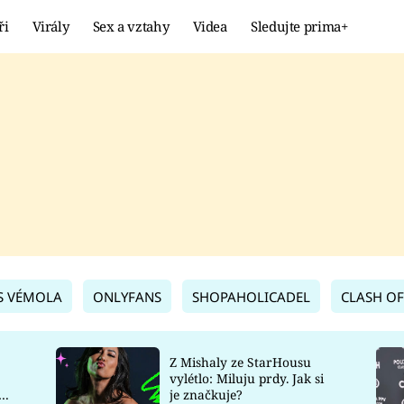
ři
Virály
Sex a vztahy
Videa
Sledujte prima+
Showbyznys
Extrém
VIRÁLY
KURIOZITY
VIDEA
KVÍZY
S VÉMOLA
ONLYFANS
SHOPAHOLICADEL
CLASH OF
Z Mishaly ze StarHousu
vylétlo: Miluju prdy. Jak si
co
je značkuje?