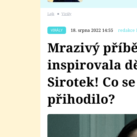
se v Plzni stalo
Lajk
■
Virály
18. srpna 2022 14:55
redakce 
VIRÁLY
Mrazivý příbě
inspirovala d
Sirotek! Co se 
přihodilo?