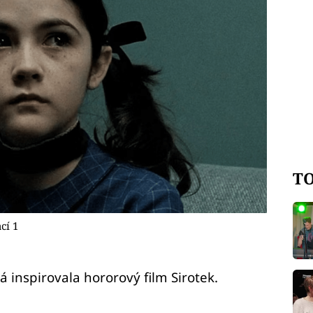
TO
cí 1
á inspirovala hororový film Sirotek.