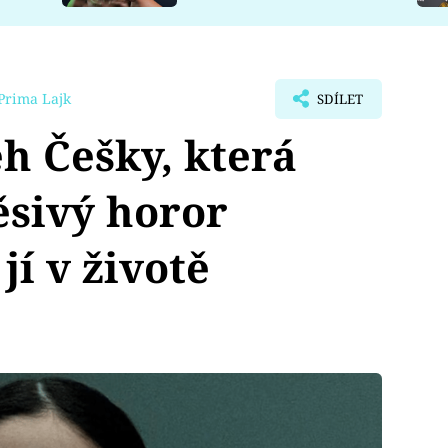
Prima Lajk
SDÍLET
h Češky, která
ěsivý horor
jí v životě