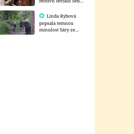
motivu seriálu Sedm
schodů k moci
Linda Rybová
popsala temnou
minulost Sáry ze
seriálu Zákony vlka