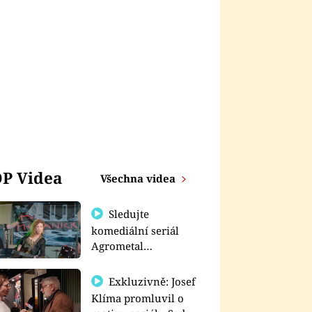
P Videa
Všechna videa
Sledujte
komediální seriál
Agrometal
exkluzivně na
prima+
Exkluzivně: Josef
Klíma promluvil o