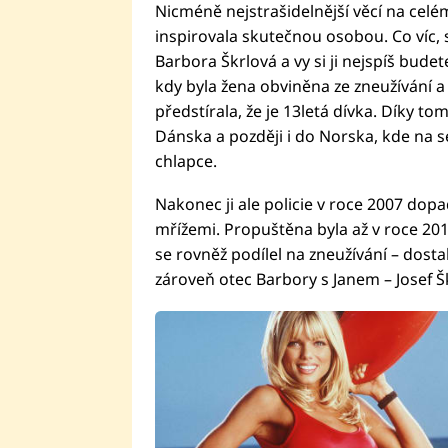
Nicméně nejstrašidelnější věcí na celém
inspirovala skutečnou osobou. Co víc, 
Barbora Škrlová a vy si ji nejspíš bud
kdy byla žena obviněna ze zneužívání a
předstírala, že je 13letá dívka. Díky t
Dánska a později i do Norska, kde na s
chlapce.
Nakonec ji ale policie v roce 2007 dopa
mřížemi. Propuštěna byla až v roce 2012
se rovněž podílel na zneužívání – dosta
zároveň otec Barbory s Janem – Josef 