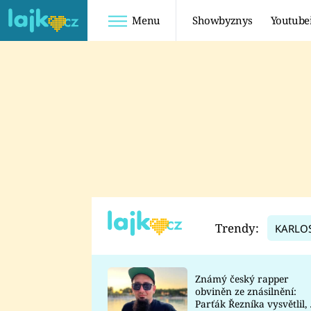
Menu
Showbyznys
Youtube
Youtuberky
Youtubeři
SHOPAHOLICADEL
FATTYPILLOW
ANNA ŠULC
FREESCOOT
SUGAR DENNY
ADAM KAJUMI
LADUŠKA
TADEÁŠ KUBĚNKA
DOMINIKA
DATEL
Trendy:
KARLO
MYSLIVCOVÁ
Známý český rapper
obviněn ze znásilnění:
Parťák Řezníka vysvětlil, 