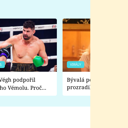
S
VIRÁLY
Bývalá pornoherečka
prozradila, co ji šokova
ho Vémolu. Proč
natáčení Euforie. Vážně
ji zápasit s ním než
bylo drsnější než hanba
 Kinclem?
filmy?