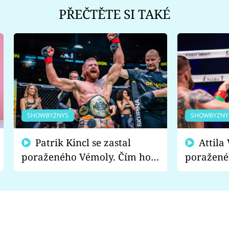
PŘEČTĚTE SI TAKÉ
SHOWBYZNYS
SHOWBYZNY
Patrik Kincl se zastal
Attila Végh podpořil
poraženého Vémoly. Čím ho
poražené
fanoušci naštvali?
chce radě
s vítězem