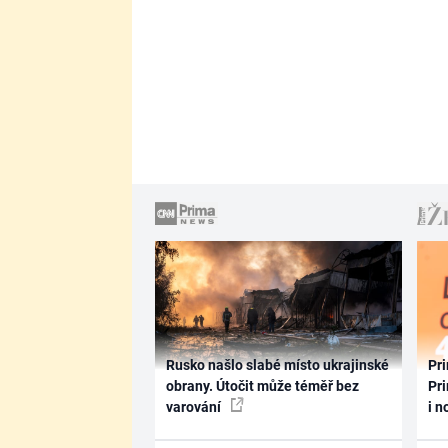
Rusko našlo slabé místo ukrajinské
Pri
obrany. Útočit může téměř bez
Pri
varování
i n