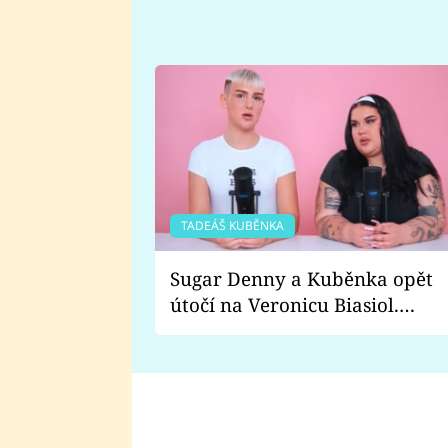
TADEÁŠ KUBĚNKA
Sugar Denny a Kuběnka opět
útočí na Veronicu Biasiol.
Proč je podle nich falešná a
lže o své nevěře?