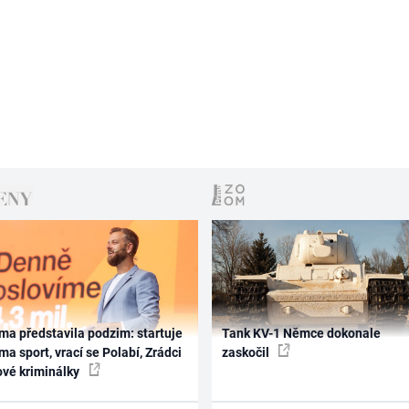
ma představila podzim: startuje
Tank KV-1 Němce dokonale
ma sport, vrací se Polabí, Zrádci
zaskočil
ové kriminálky