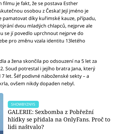
 filmu je fakt, že se postava Esther
skutečnou osobou z Česka! Její jméno je
ete pamatovat díky kuřimské kauze, případu,
 týrání dvou mladých chlapců, nejprve ale
omu se jí povedlo uprchnout nejprve do
ebe pro změnu vzala identitu 13letého
dla a žena skončila po odsouzení na 5 let za
. Soud potrestal i jejího bratra Jana, který
l 7 let. Šéf podivné náboženské sekty – a
Škrla, ovšem nikdy dopaden nebyl.
SHOWBYZNYS
GALERIE: Sexbomba z Pobřežní
hlídky se přidala na OnlyFans. Proč to
lidi naštvalo?