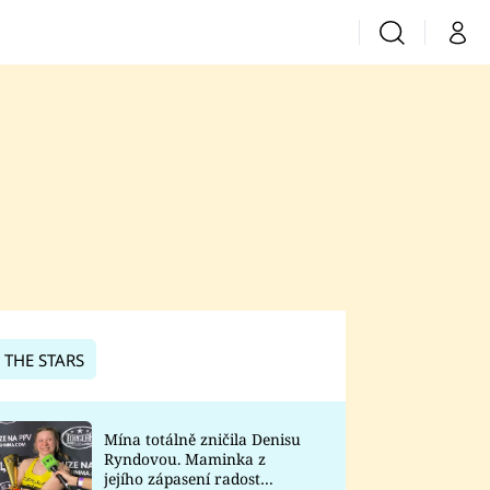
Vyhledávání
Můj 
Prima+
CNN Prima News
Prima Fresh
Prima Living
Prima Zoom
 THE STARS
Prima Lajk
Mína totálně zničila Denisu
Ryndovou. Maminka z
Sledujte nás
jejího zápasení radost