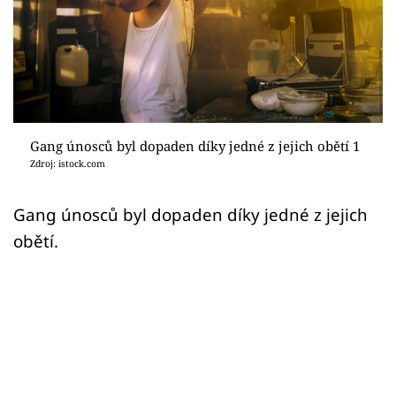
Sex a vztahy
Videa
Sledujte prima+
Přihlášení
Gang únosců byl dopaden díky jedné z jejich obětí 1
Zdroj: istock.com
Sledujte nás
Gang únosců byl dopaden díky jedné z jejich
obětí.