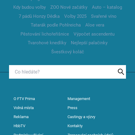
Kdy budou volby
ZOO Nové začátky
Auto – katalog
7 pádů Honzy Dědka
Volby 2025
Svařené víno
Tatarák podle Pohlreicha
Aloe vera
Pěstování lichořeřišnice
Výpočet ascendentu
Tvarohové knedlíky
Nejlepší palačinky
Švestkový koláč
O FTV Prima
Management
Volná místa
Press
Reklama
Castingy a výzvy
HbbTV
Kontakty