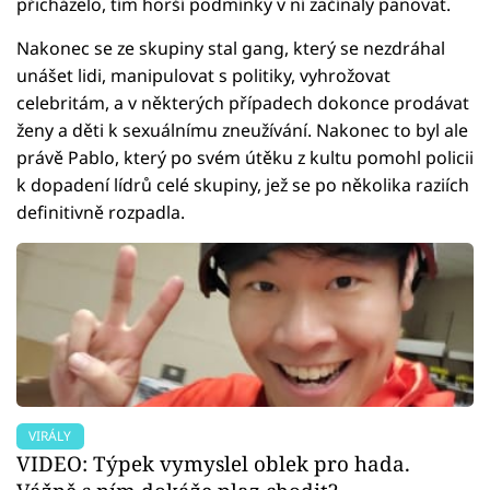
přicházelo, tím horší podmínky v ní začínaly panovat.
Nakonec se ze skupiny stal gang, který se nezdráhal
unášet lidi, manipulovat s politiky, vyhrožovat
celebritám, a v některých případech dokonce prodávat
ženy a děti k sexuálnímu zneužívání. Nakonec to byl ale
právě Pablo, který po svém útěku z kultu pomohl policii
k dopadení lídrů celé skupiny, jež se po několika raziích
definitivně rozpadla.
VIRÁLY
VIDEO: Týpek vymyslel oblek pro hada.