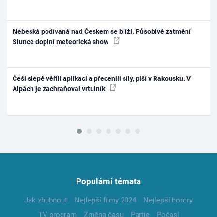
Nebeská podívaná nad Českem se blíží. Působivé zatmění
Slunce doplní meteorická show
Češi slepě věřili aplikaci a přecenili síly, píší v Rakousku. V
Alpách je zachraňoval vrtulník
Populární témata
Jak zhubnout
Nejlepší filmy 2024
Nejlepší horory
TV program
Změna času
Partie
Počasí