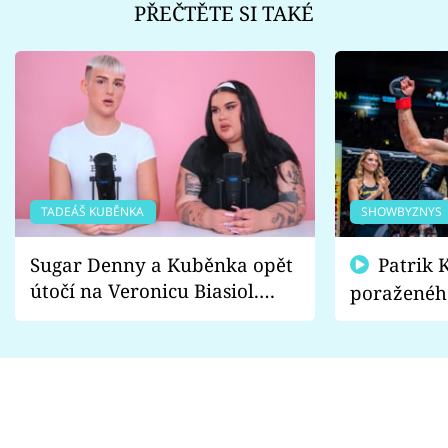
PŘEČTĚTE SI TAKÉ
TADEÁŠ KUBĚNKA
SHOWBYZNYS
Sugar Denny a Kuběnka opět
Patrik Kincl se zastal
útočí na Veronicu Biasiol.
poraženéh
Proč je podle nich falešná a
fanoušci n
lže o své nevěře?