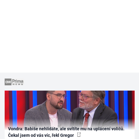
Vondra: Babiše nehlídáte, ale svítíte mu na uplácení voličů.
Čekal jsem od vás víc, řekl Gregor