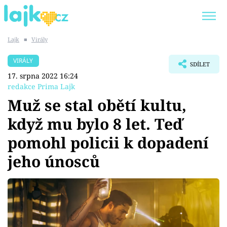
Lajk
■
Virály
Trendy:
KARLOS VÉMOLA
ONLYFANS
VIRÁLY
SDÍLET
SHOPAHOLICADEL
CLASH OF THE STARS
17. srpna 2022 16:24
redakce Prima Lajk
Muž se stal obětí kultu,
když mu bylo 8 let. Teď
Témata
pomohl policii k dopadení
Showbyznys
jeho únosců
Youtubeři
Virály