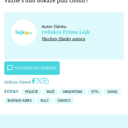
Vážně s ním dokáže plaz chodit?
Autor článku
redakce Prima Lajk
Všechny články autora
VSTOUPIT DO DISKUZE
Sdílejte článek
ŠTÍTKY
POLICIE
MUŽ
ARGENTINA
STYL
GANG
BUENOS AIRES
KULT
ÚNOSCI