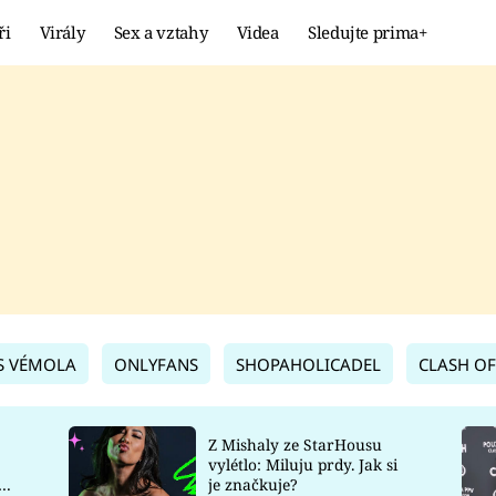
ři
Virály
Sex a vztahy
Videa
Sledujte prima+
Showbyznys
Extrém
VIRÁLY
KURIOZITY
VIDEA
KVÍZY
S VÉMOLA
ONLYFANS
SHOPAHOLICADEL
CLASH OF
Z Mishaly ze StarHousu
vylétlo: Miluju prdy. Jak si
co
je značkuje?