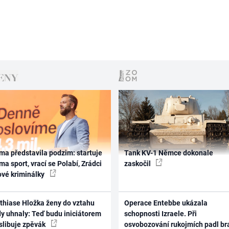
ma představila podzim: startuje
Tank KV-1 Němce dokonale
ma sport, vrací se Polabí, Zrádci
zaskočil
ové kriminálky
thiase Hložka ženy do vztahu
Operace Entebbe ukázala
dy uhnaly: Teď budu iniciátorem
schopnosti Izraele. Při
 slibuje zpěvák
osvobozování rukojmích padl br