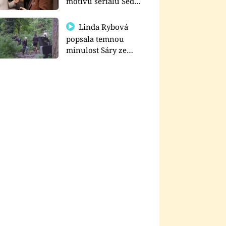
motivu seriálu Sedm
schodů k moci
Linda Rybová
popsala temnou
minulost Sáry ze
seriálu Zákony vlka