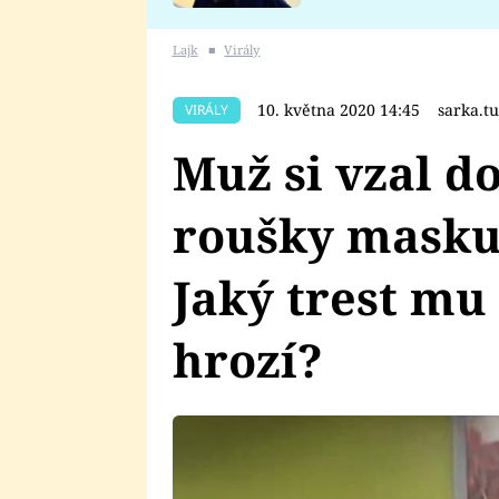
se v Plzni stalo
Lajk
■
Virály
10. května 2020 14:45
sarka.t
VIRÁLY
Muž si vzal d
roušky masku
Jaký trest mu 
hrozí?