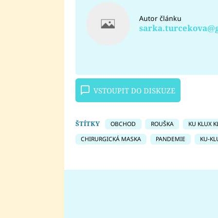
Autor článku
sarka.turcekova@
VSTOUPIT DO DISKUZE
ŠTÍTKY
OBCHOD
ROUŠKA
KU KLUX K
CHIRURGICKÁ MASKA
PANDEMIE
KU-KL