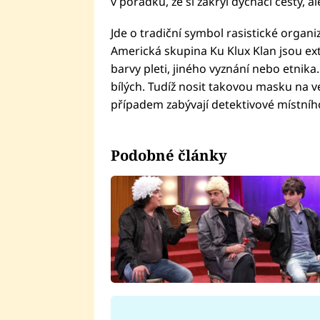
v pořádku, že si zakryl dýchací cesty,
Jde o tradiční symbol rasistické organiz
Americká skupina Ku Klux Klan jsou extr
barvy pleti, jiného vyznání nebo etnik
bílých. Tudíž nosit takovou masku na v
případem zabývají detektivové místníh
Podobné články