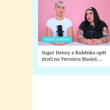
TADEÁŠ KUBĚNKA
Sugar Denny a Kuběnka opět
útočí na Veronicu Biasiol.
Proč je podle nich falešná a
lže o své nevěře?