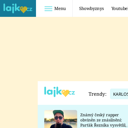
Menu
Showbyznys
Youtube
Youtuberky
Youtubeři
SHOPAHOLICADEL
FATTYPILLOW
ANNA ŠULC
FREESCOOT
SUGAR DENNY
ADAM KAJUMI
LADUŠKA
TADEÁŠ KUBĚNKA
DOMINIKA
DATEL
Trendy:
KARLO
MYSLIVCOVÁ
Známý český rapper
obviněn ze znásilnění:
Parťák Řezníka vysvětlil, 