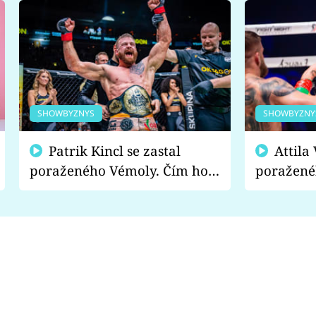
SHOWBYZNYS
SHOWBYZNY
Patrik Kincl se zastal
Attila Végh podpořil
poraženého Vémoly. Čím ho
poražené
fanoušci naštvali?
chce radě
s vítězem