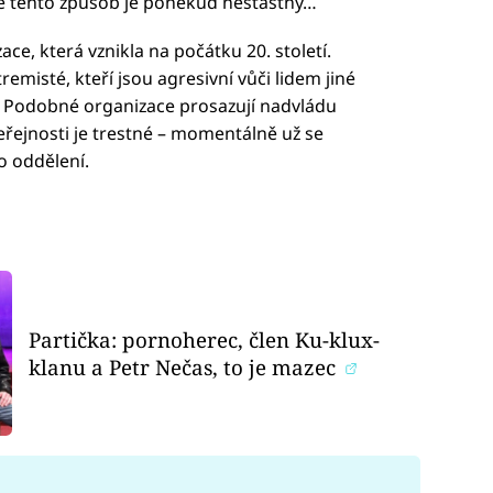
 ale tento způsob je poněkud nešťastný…
ace, která vznikla na počátku 20. století.
emisté, kteří jsou agresivní vůči lidem jiné
a. Podobné organizace prosazují nadvládu
eřejnosti je trestné – momentálně už se
o oddělení.
Partička: pornoherec, člen Ku-klux-
klanu a Petr Nečas, to je mazec