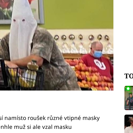
TO
sí namísto roušek různé vtipné masky
enhle muž si ale vzal masku