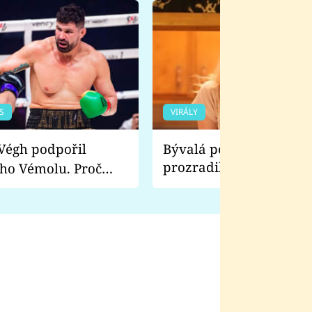
S
VIRÁLY
Bývalá pornoherečka
prozradila, co ji šokova
ho Vémolu. Proč
natáčení Euforie. Vážně
ji zápasit s ním než
bylo drsnější než hanba
 Kinclem?
filmy?