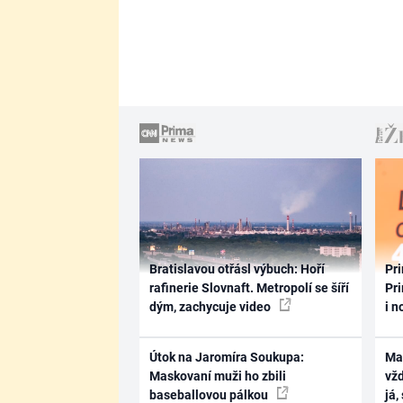
Bratislavou otřásl výbuch: Hoří
Pri
rafinerie Slovnaft. Metropolí se šíří
Pri
dým, zachycuje video
i n
Útok na Jaromíra Soukupa:
Ma
Maskovaní muži ho zbili
vž
baseballovou pálkou
já,