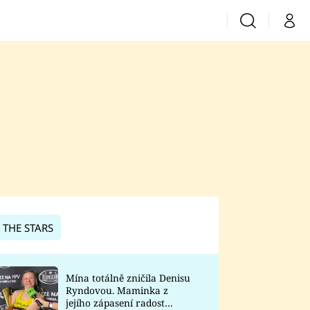
Vyhledávání
Můj 
Prima+
CNN Prima News
Prima Fresh
Prima Living
Prima Zoom
 THE STARS
Prima Lajk
Mína totálně zničila Denisu
Ryndovou. Maminka z
Sledujte nás
jejího zápasení radost