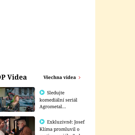
P Videa
Všechna videa
Sledujte
komediální seriál
Agrometal
exkluzivně na
prima+
Exkluzivně: Josef
Klíma promluvil o