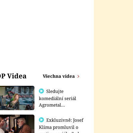
P Videa
Všechna videa
Sledujte
komediální seriál
Agrometal
exkluzivně na
prima+
Exkluzivně: Josef
Klíma promluvil o