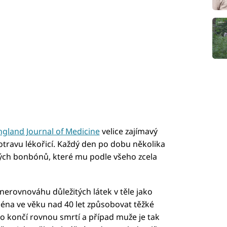
gland Journal of Medicine
velice zajímavý
otravu lékořicí. Každý den po dobu několika
ových bonbónů, které mu podle všeho zcela
 nerovnováhu důležitých látek v těle jako
jména ve věku nad 40 let způsobovat těžké
o končí rovnou smrtí a případ muže je tak