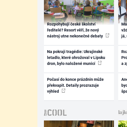
Rozpohybují české školství
Ma
ředitelé? Resort věří, že nový
vž
nástroj utne nekonečné debaty
já,
Na pokraji tragédie: Ukrajinské
Ro
letadlo, které ohrožoval v Lipsku
Pr
dron, bylo naložené municí
a 
Počasí do konce prázdnin může
Ane
překvapit. Detaily prozrazuje
byd
výhled
šp