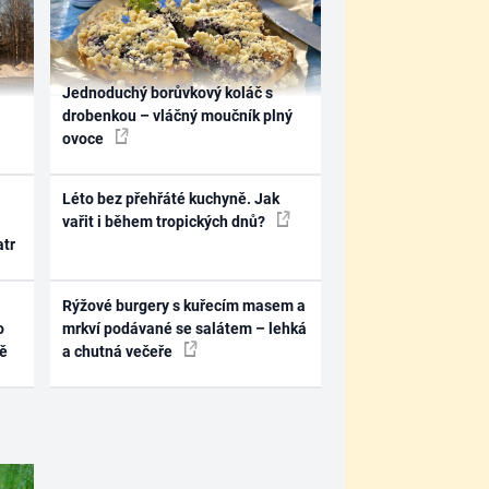
Jednoduchý borůvkový koláč s
drobenkou – vláčný moučník plný
ovoce
Léto bez přehřáté kuchyně. Jak
vařit i během tropických dnů?
atr
Rýžové burgery s kuřecím masem a
o
mrkví podávané se salátem – lehká
ně
a chutná večeře