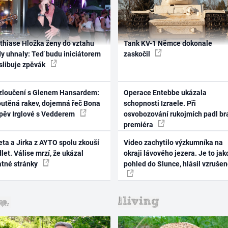
thiase Hložka ženy do vztahu
Tank KV-1 Němce dokonale
dy uhnaly: Teď budu iniciátorem
zaskočil
 slibuje zpěvák
zloučení s Glenem Hansardem:
Operace Entebbe ukázala
outěná rakev, dojemná řeč Bona
schopnosti Izraele. Při
zpěv Irglové s Vedderem
osvobozování rukojmích padl br
premiéra
ta a Jirka z AYTO spolu zkouší
Video zachytilo výzkumníka na
let. Válise mrzí, že ukázal
okraji lávového jezera. Je to jak
atné stránky
pohled do Slunce, hlásil vzruše