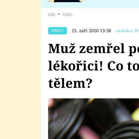
se v Plzni stalo
Lajk
■
Virály
25. září 2020 13:38
redakce Pr
VIRÁLY
Muž zemřel po
lékořici! Co t
tělem?