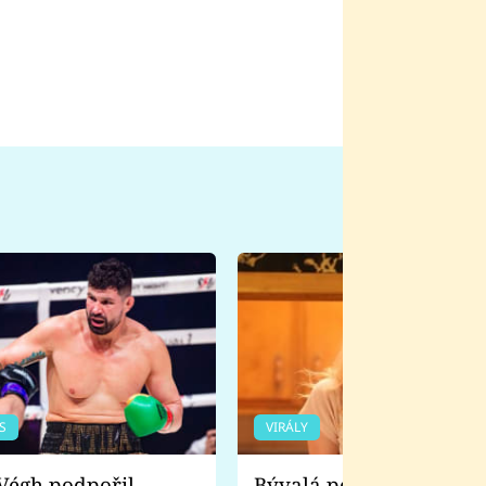
S
VIRÁLY
Bývalá pornoherečka