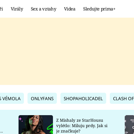
ři
Virály
Sex a vztahy
Videa
Sledujte prima+
Showbyznys
Extrém
VIRÁLY
KURIOZITY
VIDEA
KVÍZY
S VÉMOLA
ONLYFANS
SHOPAHOLICADEL
CLASH OF
Z Mishaly ze StarHousu
vylétlo: Miluju prdy. Jak si
co
je značkuje?