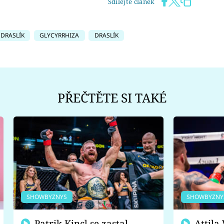
Sdílejte článek
DRASLÍK
GLYCYRRHIZA
DRASLÍK
PŘEČTĚTE SI TAKÉ
SHOWBYZNYS
SHOWBYZNY
Patrik Kincl se zastal
Attila Végh podpořil