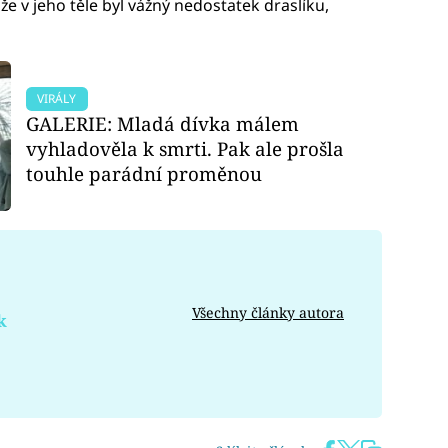
že v jeho těle byl vážný nedostatek draslíku,
VIRÁLY
GALERIE: Mladá dívka málem
vyhladověla k smrti. Pak ale prošla
touhle parádní proměnou
Všechny články autora
k