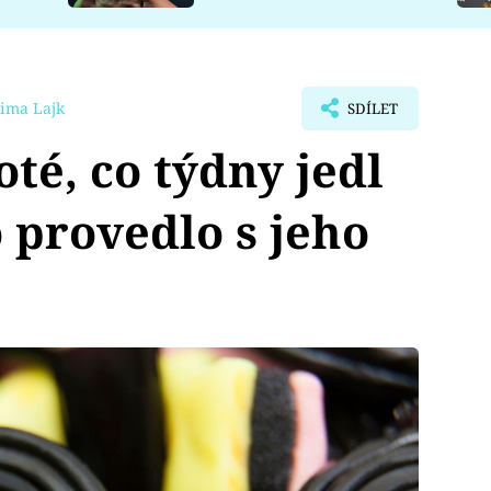
ima Lajk
SDÍLET
té, co týdny jedl
o provedlo s jeho