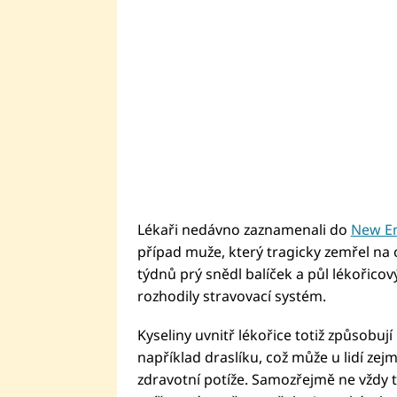
Lékaři nedávno zaznamenali do
New En
případ muže, který tragicky zemřel na 
týdnů prý snědl balíček a půl lékořic
rozhodily stravovací systém.
Kyseliny uvnitř lékořice totiž způsobují
například draslíku, což může u lidí ze
zdravotní potíže. Samozřejmě ne vždy t