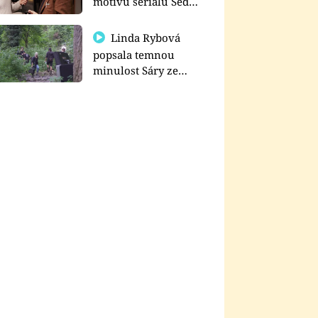
motivu seriálu Sedm
schodů k moci
Linda Rybová
popsala temnou
minulost Sáry ze
seriálu Zákony vlka