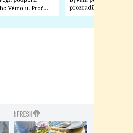
prozradila, co ji šokova
ho Vémolu. Proč
natáčení Euforie. Vážně
ji zápasit s ním než
bylo drsnější než hanba
 Kinclem?
filmy?