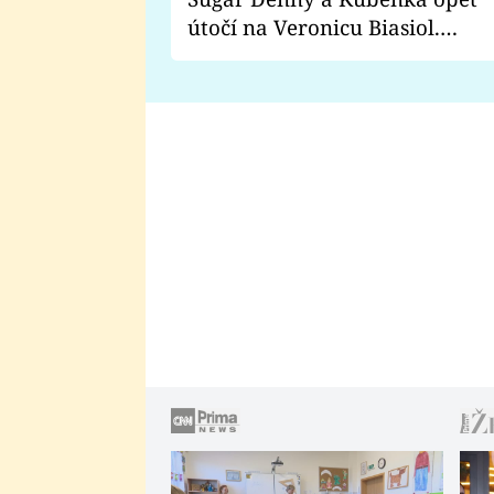
útočí na Veronicu Biasiol.
Proč je podle nich falešná a
lže o své nevěře?