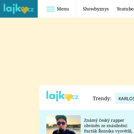
Menu
Showbyznys
Youtube
Youtuberky
Youtubeři
SHOPAHOLICADEL
FATTYPILLOW
ANNA ŠULC
FREESCOOT
SUGAR DENNY
ADAM KAJUMI
LADUŠKA
TADEÁŠ KUBĚNKA
DOMINIKA
DATEL
Trendy:
KARLO
MYSLIVCOVÁ
Známý český rapper
obviněn ze znásilnění:
Parťák Řezníka vysvětlil, 