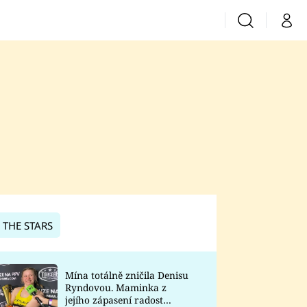
Vyhledávání
Můj 
Prima+
CNN Prima News
Prima Fresh
Prima Living
Prima Zoom
 THE STARS
Prima Lajk
Mína totálně zničila Denisu
Ryndovou. Maminka z
Sledujte nás
jejího zápasení radost