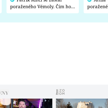
poraženého Vémoly. Čím ho
poražené
fanoušci naštvali?
chce radě
s vítězem