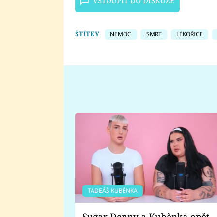
VSTOUPIT DO DISKUZE
ŠTÍTKY
NEMOC
SMRT
LÉKOŘICE
TADEÁŠ KUBĚNKA
Sugar Denny a Kuběnka opět