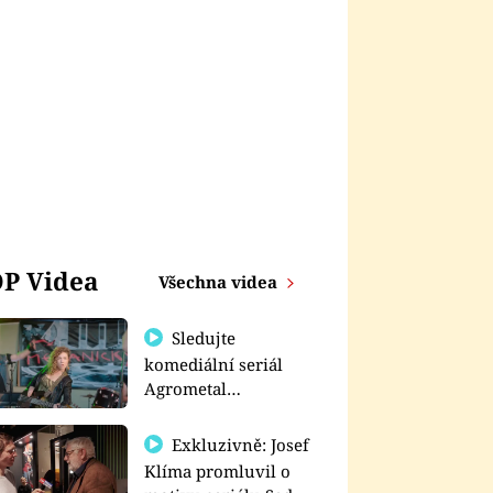
P Videa
Všechna videa
Sledujte
komediální seriál
Agrometal
exkluzivně na
prima+
Exkluzivně: Josef
Klíma promluvil o