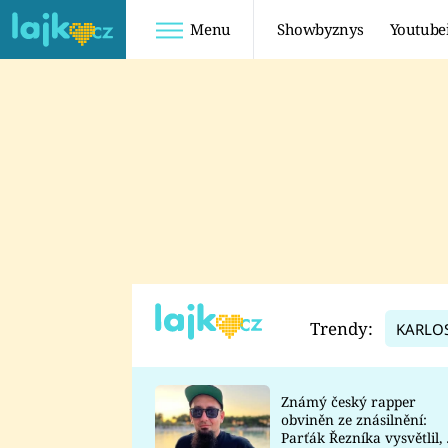
Menu
Showbyznys
Youtube
Youtuberky
Youtubeři
SHOPAHOLICADEL
FATTYPILLOW
ANNA ŠULC
FREESCOOT
SUGAR DENNY
ADAM KAJUMI
LADUŠKA
TADEÁŠ KUBĚNKA
DOMINIKA
DATEL
Trendy:
KARLO
MYSLIVCOVÁ
Známý český rapper
obviněn ze znásilnění:
Parťák Řezníka vysvětlil, 