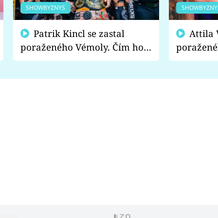
SHOWBYZNYS
SHOWBYZNY
Patrik Kincl se zastal
Attila Végh podpořil
poraženého Vémoly. Čím ho
poražené
fanoušci naštvali?
chce radě
s vítězem