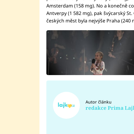
Amsterdam (158 mg). No a konečně co s
Antverpy (1 582 mg), pak švýcarský St.
českých měst byla nejvýše Praha (240 m
Autor článku
redakce Prima Laj