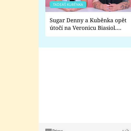
TADEÁŠ KUBĚNKA
Sugar Denny a Kuběnka opět
útočí na Veronicu Biasiol.
Proč je podle nich falešná a
lže o své nevěře?