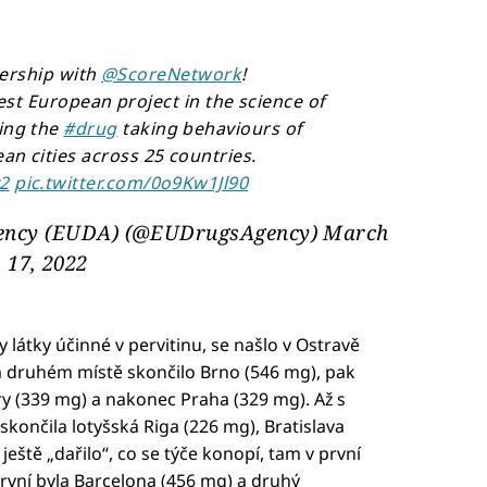
nership with
@ScoreNetwork
!
est European project in the science of
ring the
#drug
taking behaviours of
an cities across 25 countries.
y2
pic.twitter.com/0o9Kw1Jl90
ency (EUDA) (@EUDrugsAgency)
March
17, 2022
látky účinné v pervitinu, se našlo v Ostravě
na druhém místě skončilo Brno (546 mg), pak
ry (339 mg) a nakonec Praha (329 mg). Až s
ončila lotyšská Riga (226 mg), Bratislava
ještě „dařilo“, co se týče konopí, tam v první
První byla Barcelona (456 mg) a druhý