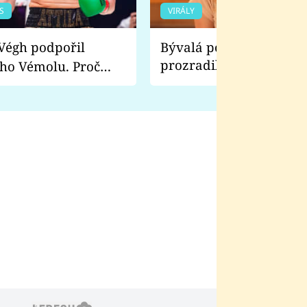
S
VIRÁLY
Bývalá pornoherečka
prozradila, co ji šokova
ho Vémolu. Proč
natáčení Euforie. Vážně
ji zápasit s ním než
bylo drsnější než hanba
 Kinclem?
filmy?