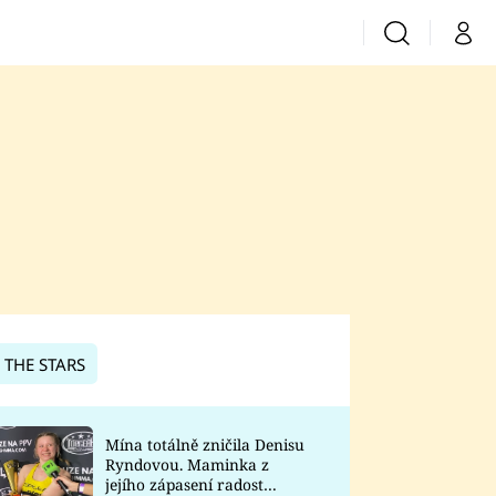
Vyhledávání
Můj 
Prima+
CNN Prima News
Prima Fresh
Prima Living
Prima Zoom
 THE STARS
Prima Lajk
Mína totálně zničila Denisu
Ryndovou. Maminka z
Sledujte nás
jejího zápasení radost