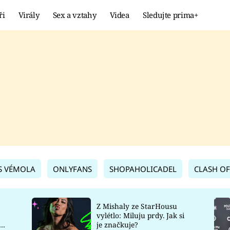
ři
Virály
Sex a vztahy
Videa
Sledujte prima+
Showbyznys
Extrém
VIRÁLY
KURIOZITY
VIDEA
KVÍZY
S VÉMOLA
ONLYFANS
SHOPAHOLICADEL
CLASH OF
Z Mishaly ze StarHousu
vylétlo: Miluju prdy. Jak si
co
je značkuje?