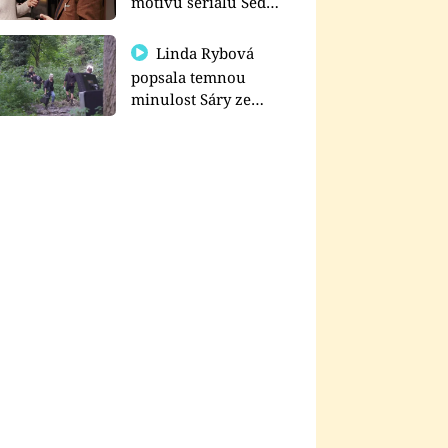
motivu seriálu Sedm
schodů k moci
Linda Rybová
popsala temnou
minulost Sáry ze
seriálu Zákony vlka