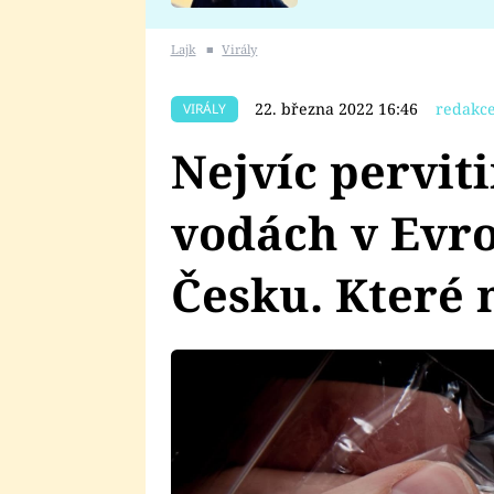
se v Plzni stalo
Lajk
■
Virály
22. března 2022 16:46
redakce
VIRÁLY
Nejvíc pervit
vodách v Evro
Česku. Které 