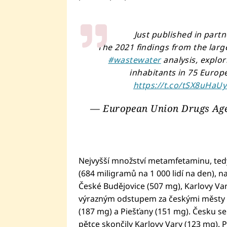
Just published in part
The 2021 findings from the larg
#wastewater
analysis, explo
inhabitants in 75 Europe
https://t.co/tSX8uHaU
— European Union Drugs Ag
Nejvyšší množství metamfetaminu, tedy 
(684 miligramů na 1 000 lidí na den), 
České Budějovice (507 mg), Karlovy Va
výrazným odstupem za českými městy sk
(187 mg) a Piešťany (151 mg). Česku se 
pětce skončily Karlovy Vary (123 mg). 