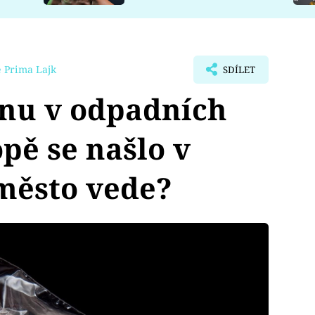
 Prima Lajk
SDÍLET
inu v odpadních
pě se našlo v
město vede?