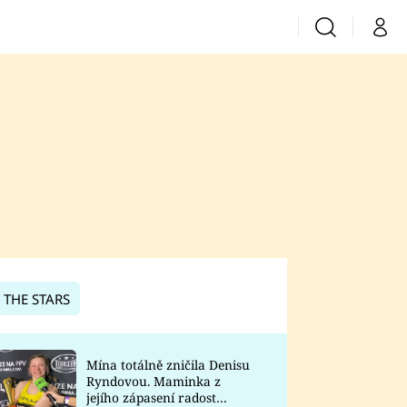
Vyhledávání
Můj 
Prima+
CNN Prima News
Prima Fresh
Prima Living
Prima Zoom
 THE STARS
Prima Lajk
Mína totálně zničila Denisu
Ryndovou. Maminka z
Sledujte nás
jejího zápasení radost