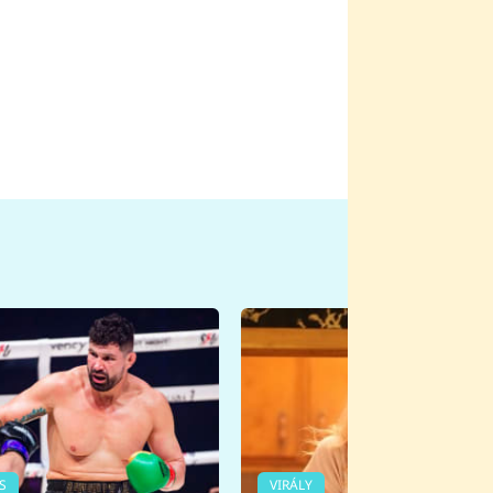
S
VIRÁLY