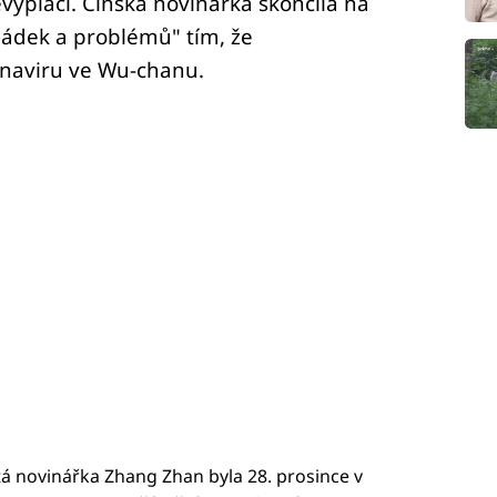
vyplácí. Čínská novinářka skončila na
hádek a problémů" tím, že
naviru ve Wu-chanu.
etá novinářka Zhang Zhan byla 28. prosince v