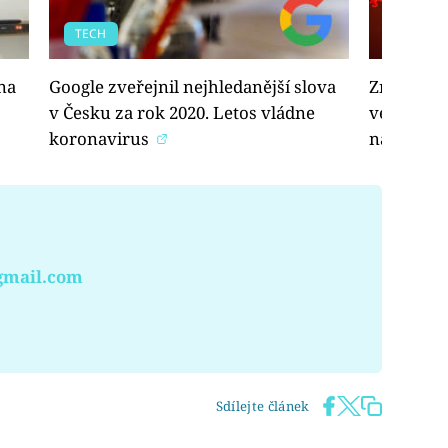
TECH
ZAJÍMAV
na
Google zveřejnil nejhledanější slova
Zmutovan
v Česku za rok 2020. Letos vládne
velkým p
koronavirus
na něj fu
gmail.com
Sdílejte článek