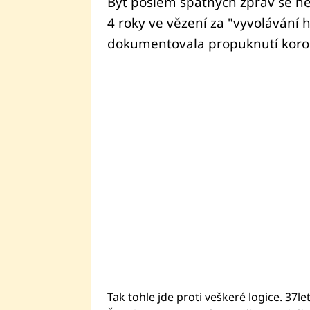
Být poslem špatných zpráv se ne
4 roky ve vězení za "vyvolávání 
dokumentovala propuknutí koro
Tak tohle jde proti veškeré logice. 37l