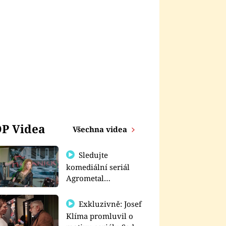
P Videa
Všechna videa
Sledujte
komediální seriál
Agrometal
exkluzivně na
prima+
Exkluzivně: Josef
Klíma promluvil o