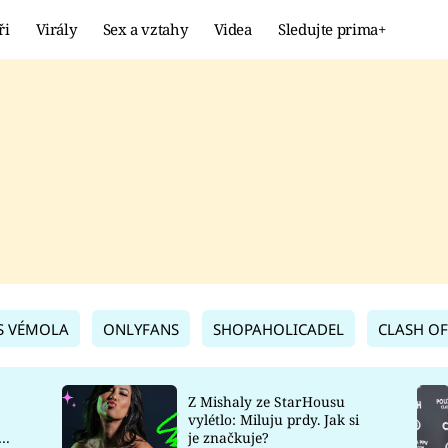
ři
Virály
Sex a vztahy
Videa
Sledujte prima+
Showbyznys
Extrém
VIRÁLY
KURIOZITY
VIDEA
KVÍZY
S VÉMOLA
ONLYFANS
SHOPAHOLICADEL
CLASH OF
Z Mishaly ze StarHousu
vylétlo: Miluju prdy. Jak si
co
je značkuje?