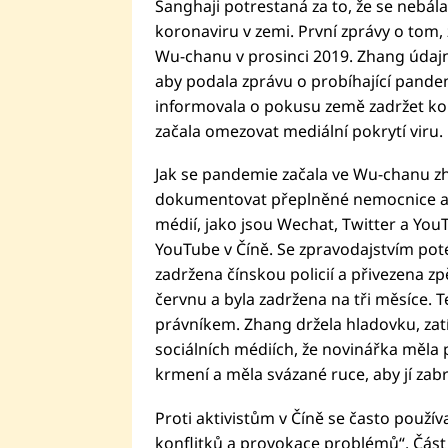
Šanghaji potrestaná za to, že se nebál
koronaviru v zemi. První zprávy o tom, 
Wu-chanu v prosinci 2019. Zhang údajn
aby podala zprávu o probíhající pandem
informovala o pokusu země zadržet kor
začala omezovat mediální pokrytí viru.
Jak se pandemie začala ve Wu-chanu zh
dokumentovat přeplněné nemocnice a 
médií, jako jsou Wechat, Twitter a You
YouTube v Číně. Se zpravodajstvím poté
zadržena čínskou policií a přivezena z
červnu a byla zadržena na tři měsíce. 
právníkem. Zhang držela hladovku, zatím
sociálních médiích, že novinářka měla
krmení a měla svázané ruce, aby jí zabr
Proti aktivistům v Číně se často použív
konflitků a provokace problémů“. Čás