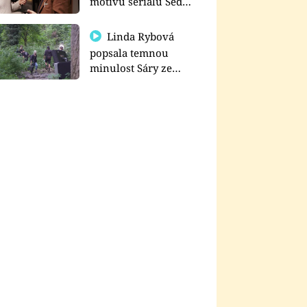
motivu seriálu Sedm
schodů k moci
Linda Rybová
popsala temnou
minulost Sáry ze
seriálu Zákony vlka