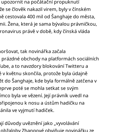
a upozornit na počátační propuknutí
že se člověk nakazil virem, byly v čínském
ě cestovala 400 mil od Šanghaje do města,
ii. Žena, která je sama bývalou právničkou,
onavirus právě v době, kdy čínská vláda
oršovat, tak novinářka začala
prázdné obchody na platformách sociálních
Tube, a to navzdory blokování Twitteru a
 v květnu skončila, protože byla údajně
pět do Šanghaje, kde byla formálně zatčena v
Teprve poté se mohla setkat se svým
co byla ve vězení. Její právník uvedl na
 připojenou k nosu a ústům hadičku na
ánila ve vyjmutí hadiček.
ají důvody uvěznění jako „vyvolávání
t obžaloby Zhangové obviňuje novinářku ze