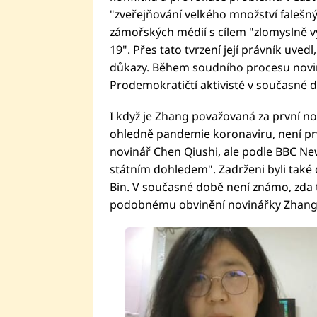
"zveřejňování velkého množství falešný
zámořských médií s cílem "zlomyslně 
19". Přes tato tvrzení její právník uve
důkazy. Během soudního procesu noviná
Prodemokratičtí aktivisté v současné
I když je Zhang považovaná za první no
ohledně pandemie koronaviru, není prv
novinář Chen Qiushi, ale podle BBC New
státním dohledem". Zadrženi byli také d
Bin. V současné době není známo, zda tit
podobnému obvinění novinářky Zhang