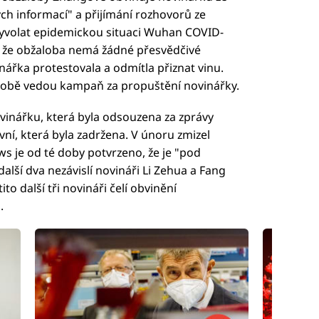
ch informací" a přijímání rozhovorů ze
vyvolat epidemickou situaci Wuhan COVID-
dl, že obžaloba nemá žádné přesvědčivé
řka protestovala a odmítla přiznat vinu.
 době vedou kampaň za propuštění novinářky.
vinářku, která byla odsouzena za zprávy
ní, která byla zadržena. V únoru zmizel
s je od té doby potvrzeno, že je "pod
alší dva nezávislí novináři Li Zehua a Fang
o další tři novináři čelí obvinění
.