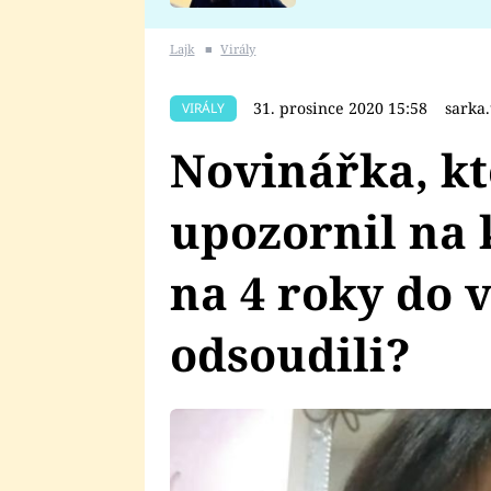
se v Plzni stalo
Lajk
■
Virály
31. prosince 2020 15:58
sarka
VIRÁLY
Novinářka, kt
upozornil na 
na 4 roky do v
odsoudili?