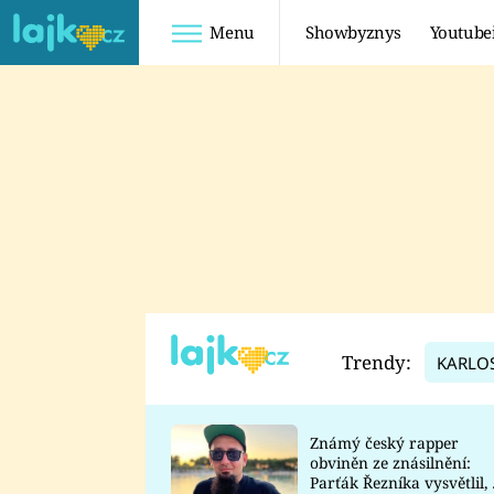
Menu
Showbyznys
Youtube
Youtuberky
Youtubeři
SHOPAHOLICADEL
FATTYPILLOW
ANNA ŠULC
FREESCOOT
SUGAR DENNY
ADAM KAJUMI
LADUŠKA
TADEÁŠ KUBĚNKA
DOMINIKA
DATEL
Trendy:
KARLO
MYSLIVCOVÁ
Známý český rapper
obviněn ze znásilnění:
Parťák Řezníka vysvětlil, 