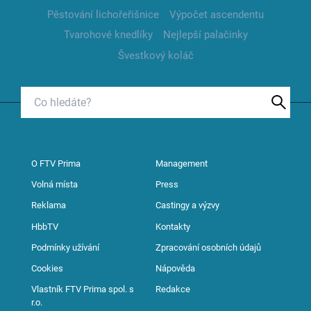
Pěstování lichořeřišnice
Výpočet ascendentu
Tvarohové knedlíky
Nejlepší palačinky
Švestkový koláč
O FTV Prima
Management
Volná místa
Press
Reklama
Castingy a výzvy
HbbTV
Kontakty
Podmínky užívání
Zpracování osobních údajů
Cookies
Nápověda
Vlastník FTV Prima spol. s
Redakce
r.o.