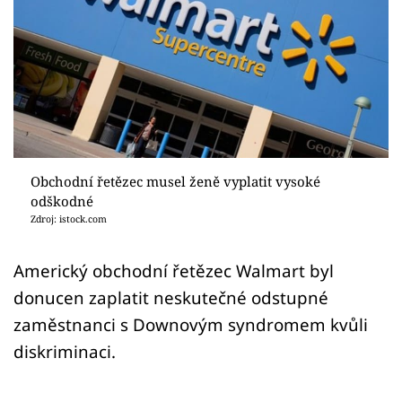
Sex a vztahy
Videa
Sledujte prima+
Přihlášení
Obchodní řetězec musel ženě vyplatit vysoké
odškodné
Sledujte nás
Zdroj: istock.com
Americký obchodní řetězec Walmart byl
donucen zaplatit neskutečné odstupné
zaměstnanci s Downovým syndromem kvůli
diskriminaci.