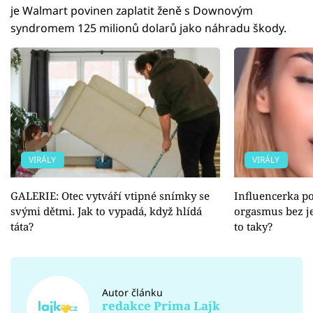
je Walmart povinen zaplatit ženě s Downovým
syndromem 125 milionů dolarů jako náhradu škody.
VIRÁLY
VIRÁLY
GALERIE: Otec vytváří vtipné snímky se
Influencerka po
svými dětmi. Jak to vypadá, když hlídá
orgasmus bez j
táta?
to taky?
Autor článku
redakce Prima Lajk