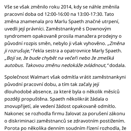
Vše se však změnilo roku 2014, kdy se náhle změnila
pracovní doba od 12:00-16:00 na 13:00-17:30. Tato
změna znamenala pro Marlu Spaeth značné utrpení,
uvedli její právníci. Zaměstnankyně s Downovým
syndromem opakovaně prosila manažera prodejny o
původní rozpis směn, nebylo ji však vyhověno.
„Změna
ji rozrušuje,“
řekla sestra a opatrovnice Marly Spaeth.
„Bojí se, že bude chybět na večeři nebo že zmešká
autobus. Takovou změnu nedokáže zvládnout,“
dodala.
Společnost Walmart však odmítla vrátit zaměstnankyni
původní pracovní dobu, a tím tak začaly její
dlouhodobé absence, za které byla o několik měsíců
později propuštěna. Spaeth několikrát žádala o
znovupřijetí, ale vedení žádost opakovaně odmítlo.
Nakonec se rozhodla firmu žalovat za porušení zákonu
o diskriminaci zaměstnanců se zdravotním postižením.
Porota po několika denním soudním řízení rozhodla, že