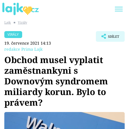
Lajk
■
Virály
Trendy:
KARLOS VÉMOLA
ONLYFANS
VIRÁLY
SDÍLET
SHOPAHOLICADEL
CLASH OF THE STARS
19. července 2021 14:13
redakce Prima Lajk
Obchod musel vyplatit
zaměstnankyni s
Témata
Downovým syndromem
Showbyznys
miliardy korun. Bylo to
právem?
Youtubeři
Virály