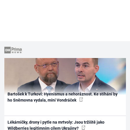
Bartošek k Turkovi: Hyenismus a nehoráznost. Ke stíhání by
ho Sněmovna vydala, míní Vondráček
Lékárničky, drony i pytle na mrtvoly: Jsou tržiště jako
Wildberries legitimním cílem Ukrajiny?