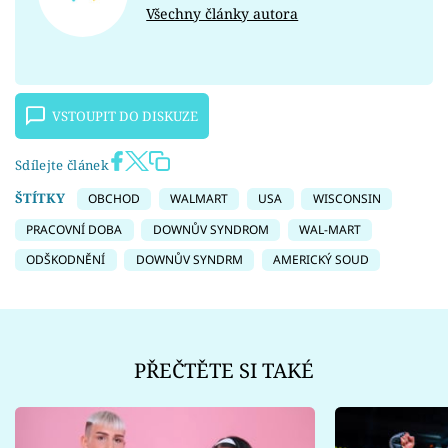
Všechny články autora
VSTOUPIT DO DISKUZE
Sdílejte článek
ŠTÍTKY
OBCHOD
WALMART
USA
WISCONSIN
PRACOVNÍ DOBA
DOWNŮV SYNDROM
WAL-MART
ODŠKODNĚNÍ
DOWNŮV SYNDRM
AMERICKÝ SOUD
PŘEČTĚTE SI TAKÉ