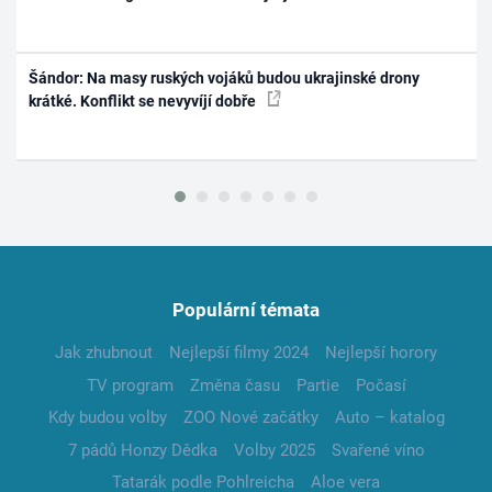
Šándor: Na masy ruských vojáků budou ukrajinské drony
krátké. Konflikt se nevyvíjí dobře
Populární témata
Jak zhubnout
Nejlepší filmy 2024
Nejlepší horory
TV program
Změna času
Partie
Počasí
Kdy budou volby
ZOO Nové začátky
Auto – katalog
7 pádů Honzy Dědka
Volby 2025
Svařené víno
Tatarák podle Pohlreicha
Aloe vera