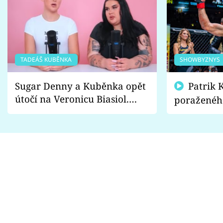
TADEÁŠ KUBĚNKA
SHOWBYZNYS
Sugar Denny a Kuběnka opět
Patrik Kincl se zastal
útočí na Veronicu Biasiol.
poraženéh
Proč je podle nich falešná a
fanoušci n
lže o své nevěře?